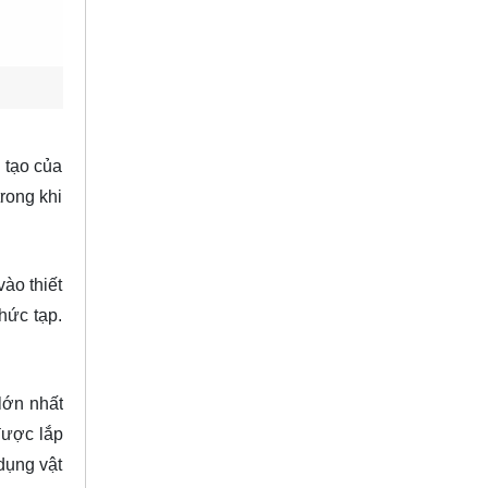
 tạo của
rong khi
ào thiết
hức tạp.
lớn nhất
được lắp
 dụng vật