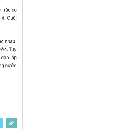
i rắc co
rỉ. Cuối
ác nhau.
ước. Tuy
 dẫn lắp
 ống nước