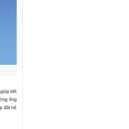
giúp kết
ường ống
p đặt hệ