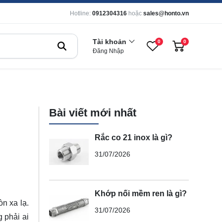
Hotline:
0912304316
hoặc
sales@honto.vn
Tài khoản
0
0
Đăng Nhập
Bài viết mới nhất
Rắc co 21 inox là gì?
31/07/2026
Khớp nối mềm ren là gì?
òn xa lạ.
31/07/2026
 phải ai