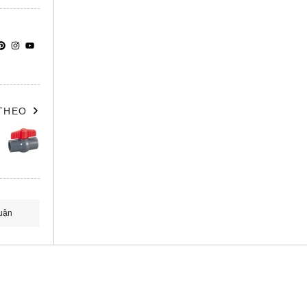
 THEO
uận