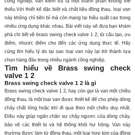
công nghiệp, van kiểm tra là một thành phần không thể
thiếu.Với thiết kế đặc biệt và chất liệu đồng thau, loại van
này không chỉ bền bỉ mà còn mang lại hiệu suất cao trong
nhiều ứng dụng khác nhau. Bài viết này sẽ đưa bạn khám
phá chi tiết về brass swing check valve 1 2, từ cấu tạo, ưu
điểm, nhược điểm cho đến các ứng dụng thực tế. Hãy
cùng
tìm hiểu
lý do tại sao loại van này lại trở thành lựa
chọn hàng đầu trong nhiều ngành công nghiệp.
Tìm hiểu về Brass swing check
valve 1 2
Brass swing check valve 1 2 là gì
Brass swing check valve 1 2, hay còn gọi là van một chiều
đồng thau, là một loại van được thiết kế để cho phép dòng
chảy chất lỏng hoặc khí đi qua theo một chiều duy nhất.
Điều này giúp ngăn chặn sự chảy ngược của dòng chảy,
bảo vệ các thiết bị và hệ thống khỏi hư hỏng. Van này
thường được làm từ đồng thau, một loại hợp kim của đồng