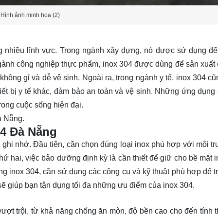
Hình ảnh minh họa (2)
g nhiều lĩnh vực. Trong ngành xây dựng, nó được sử dụng để
g ngành công nghiệp thực phẩm, inox 304 được dùng để sản xuất c
hông gỉ và dễ vệ sinh. Ngoài ra, trong ngành y tế, inox 304 c
iết bị y tế khác, đảm bảo an toàn và vệ sinh. Những ứng dụng
trong cuộc sống hiện đại.
à Nẵng.
04 Đà Nẵng
 ghi nhớ. Đầu tiên, cần chọn đúng loại inox phù hợp với môi t
 hai, việc bảo dưỡng định kỳ là cần thiết để giữ cho bề mặt i
ng inox 304, cần sử dụng các công cụ và kỹ thuật phù hợp để t
 sẽ giúp bạn tận dụng tối đa những ưu điểm của inox 304.
 vượt trội, từ khả năng chống ăn mòn, độ bền cao cho đến tính 