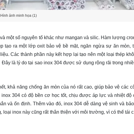
Hình ảnh minh họa (1)
, và một số nguyên tố khác như mangan và silic. Hàm lượng cr
 tạo ra một lớp oxit bảo vệ bề mặt, ngăn ngừa sự ăn mòn, t
iệu. Các thành phần này kết hợp lại tạo nên một loại thép khô
. Đây là lý do tại sao inox 304 được sử dụng rộng rãi trong nh
hết, khả năng chống ăn mòn của nó rất cao, giúp bảo vệ các cô
inox 304 có độ bền cơ học tốt, chịu được áp lực và nhiệt độ 
hắn và ổn định. Thêm vào đó, inox 304 dễ dàng vệ sinh và bả
loại inox này cũng rất thân thiện với môi trường, vì có thể tái