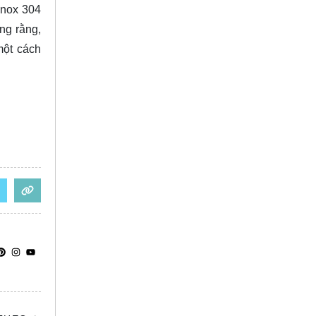
inox 304
ng rằng,
một cách