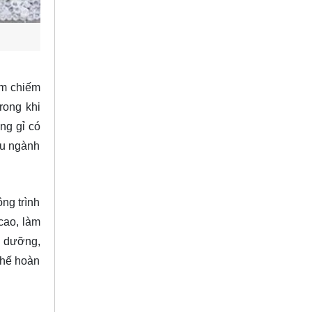
om chiếm
rong khi
ng gỉ có
iều ngành
ng trình
cao, làm
o dưỡng,
 chế hoàn