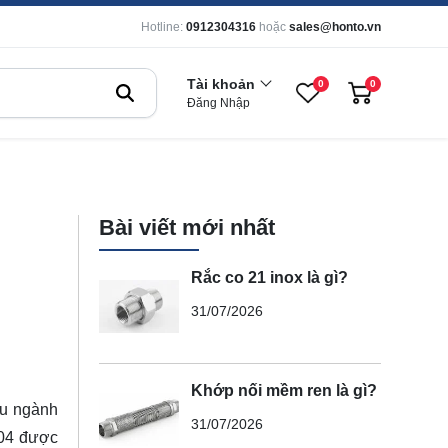
Hotline:
0912304316
hoặc
sales@honto.vn
Tài khoản
0
0
Đăng Nhập
Bài viết mới nhất
Rắc co 21 inox là gì?
31/07/2026
Khớp nối mềm ren là gì?
iều ngành
31/07/2026
304 được