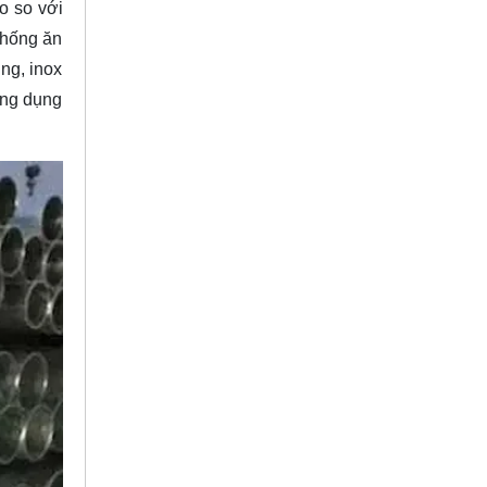
o so với
 chống ăn
ng, inox
ứng dụng