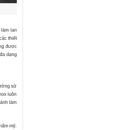
 làm lan
ác thiết
ũng được
 đa dạng
rường sử
nox luôn
ránh làm
thẩm mỹ.