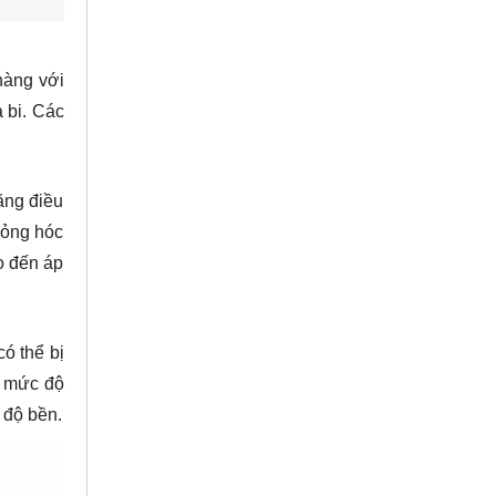
hàng với
ả bi. Các
năng điều
 hỏng hóc
ao đến áp
ó thể bị
ở mức độ
 độ bền.