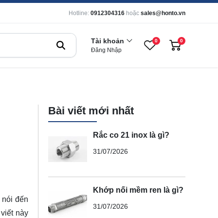
Hotline:
0912304316
hoặc
sales@honto.vn
Tài khoản
0
0
Đăng Nhập
Bài viết mới nhất
Rắc co 21 inox là gì?
31/07/2026
Khớp nối mềm ren là gì?
 nói đến
31/07/2026
 viết này