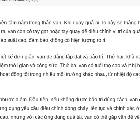
ên tâm nằm trong thân van. Khi quay quả bi, lỗ này sẽ thẳng 
a, van còn có tay gạt hoặc tay quay để điều chỉnh vị trí của qu
u áp suất cao, đảm bảo không có hiện tượng rò rỉ.
iết kế đơn giản, van dễ dàng lắp đặt và bảo trì. Thứ hai, khả 
ệm thời gian và công sức. Thứ ba, van có tuổi thọ cao và ít bị
 hoạt động tốt trong nhiều môi trường khác nhau, từ nhiệt độ c
nhược điểm. Đầu tiên, nếu không được bảo trì đúng cách, van c
 ứng dụng yêu cầu điều chỉnh dòng chảy liên tục và chính xác 
cao, nhưng với các ứng dụng quá tải, van có thể gặp vấn đề về