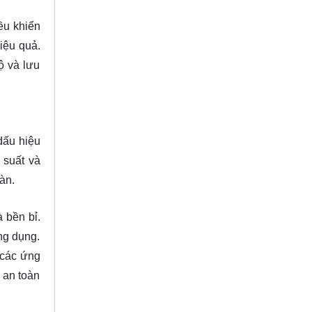
ều khiển
iệu quả.
ộ và lưu
dấu hiệu
 suất và
àn.
 bền bỉ.
ng dụng.
 các ứng
 an toàn