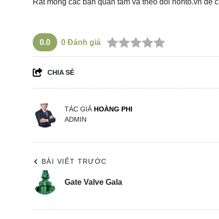
Rất mong các bạn quan tâm và theo dõi
honto.vn
để c
0.0
0
Đánh giá
CHIA SẺ
TÁC GIẢ
HOÀNG PHI
ADMIN
BÀI VIẾT TRƯỚC
Gate Valve Gala