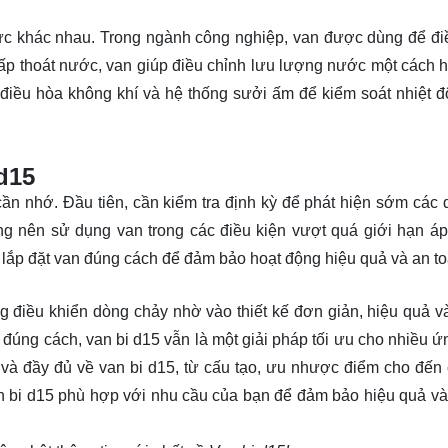
vực khác nhau. Trong ngành công nghiệp, van được dùng để đi
cấp thoát nước, van giúp điều chỉnh lưu lượng nước một cách h
điều hòa không khí và hệ thống sưởi ấm để kiểm soát nhiệt đ
d15
cần nhớ. Đầu tiên, cần kiểm tra định kỳ để phát hiện sớm các 
ông nên sử dụng van trong các điều kiện vượt quá giới hạn áp
 lắp đặt van đúng cách để đảm bảo hoạt động hiệu quả và an to
g điều khiển dòng chảy nhờ vào thiết kế đơn giản, hiệu quả và
đúng cách, van bi d15 vẫn là một giải pháp tối ưu cho nhiều ứ
g và đầy đủ về van bi d15, từ cấu tạo, ưu nhược điểm cho đến
n bi d15 phù hợp với nhu cầu của bạn để đảm bảo hiệu quả và