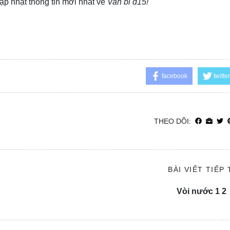
ập nhật thông tin mới nhất về
Van bi d15!
facebook
twitter
THEO DÕI:
BÀI VIẾT TIẾP
Vòi nước 1 2