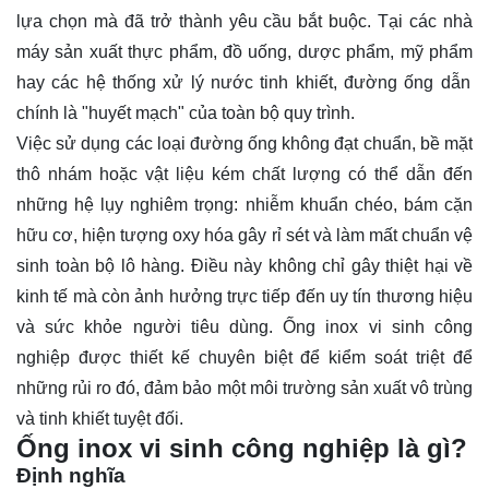
lựa chọn mà đã trở thành yêu cầu bắt buộc. Tại các nhà
máy sản xuất
thực phẩm
,
đồ uống
,
dược phẩm
,
mỹ phẩm
hay các hệ thống xử lý
nước tinh khiết
, đường ống dẫn
chính là "huyết mạch" của toàn bộ quy trình.
Việc sử dụng các loại đường ống không đạt chuẩn, bề mặt
thô nhám hoặc vật liệu kém chất lượng có thể dẫn đến
những hệ lụy nghiêm trọng:
nhiễm khuẩn
chéo,
bám cặn
hữu cơ, hiện tượng
oxy hóa
gây rỉ sét và làm
mất chuẩn vệ
sinh
toàn bộ lô hàng. Điều này không chỉ gây thiệt hại về
kinh tế mà còn ảnh hưởng trực tiếp đến uy tín thương hiệu
và sức khỏe người tiêu dùng.
Ống inox vi sinh
công
nghiệp
được thiết kế chuyên biệt để kiểm soát triệt để
những rủi ro đó, đảm bảo một môi trường sản xuất vô trùng
và tinh khiết tuyệt đối.
Ống inox vi sinh công nghiệp là gì?
Định nghĩa