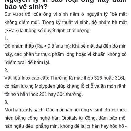
bảo vệ sinh?
Sự vượt trội của ống vi sinh nằm ở nguyên lý "bề mặt
không điểm mù". Trong kỹ thuật vi sinh, độ nhám bề mặt
(
$Ra$
) là thông số quyết định chất lượng.
Độ nhám thấp (
Ra < 0.8 \mu m
):
Khi bề mặt đạt đến độ mịn
này, các phân tử thực phẩm lỏng hoặc vi khuẩn không có
"điểm tựa" để bám lại.
Vật liệu Inox cao cấp:
Thường là mác thép 316 hoặc 316L,
có hàm lượng Molypden giúp kháng lỗ chỗ và ăn mòn rãnh
tốt hơn hẳn inox 201 hay 304 thường.
Mối hàn xử lý sạch:
Các mối hàn nối ống vi sinh được thực
hiện bằng công nghệ hàn Orbitals tự động, đảm bảo mối
hàn ngấu đều, phẳng mịn, không để lại xỉ hàn hay hốc hố -