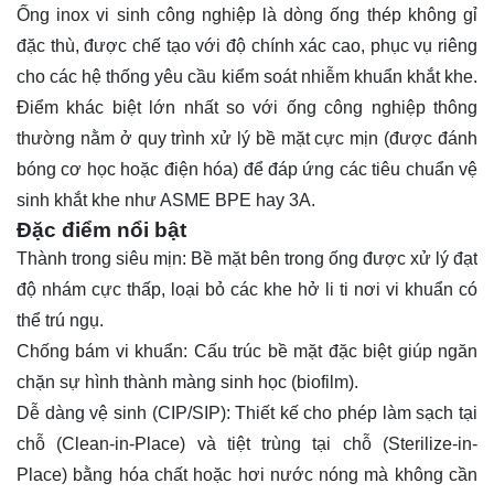
Ống inox vi sinh công nghiệp
là dòng ống thép không gỉ
đặc thù, được chế tạo với độ chính xác cao, phục vụ riêng
cho các hệ thống yêu cầu kiểm soát nhiễm khuẩn khắt khe.
Điểm khác biệt lớn nhất so với ống công nghiệp thông
thường nằm ở quy trình xử lý bề mặt cực mịn (được đánh
bóng cơ học hoặc điện hóa) để đáp ứng các tiêu chuẩn vệ
sinh khắt khe như ASME BPE hay 3A.
Đặc điểm nổi bật
Thành trong siêu mịn:
Bề mặt bên trong ống được xử lý đạt
độ nhám cực thấp, loại bỏ các khe hở li ti nơi vi khuẩn có
thể trú ngụ.
Chống bám vi khuẩn:
Cấu trúc bề mặt đặc biệt giúp ngăn
chặn sự hình thành màng sinh học (biofilm).
Dễ dàng vệ sinh (CIP/SIP):
Thiết kế cho phép làm sạch tại
chỗ (Clean-in-Place) và tiệt trùng tại chỗ (Sterilize-in-
Place) bằng hóa chất hoặc hơi nước nóng mà không cần