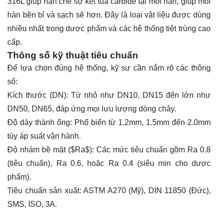
316L giúp hạn chế sự kết tủa carbide tại mối hàn, giúp mối
hàn bền bỉ và sạch sẽ hơn. Đây là loại vật liệu được dùng
nhiều nhất trong dược phẩm và các hệ thống tiệt trùng cao
cấp.
Thông số kỹ thuật tiêu chuẩn
Để lựa chọn đúng hệ thống, kỹ sư cần nắm rõ các thông
số:
Kích thước (DN):
Từ nhỏ như DN10, DN15 đến lớn như
DN50, DN65, đáp ứng mọi lưu lượng dòng chảy.
Độ dày thành ống:
Phổ biến từ 1.2mm, 1.5mm đến 2.0mm
tùy áp suất vận hành.
Độ nhám bề mặt (
$Ra$
):
Các mức tiêu chuẩn gồm
Ra
0.8
(tiêu chuẩn),
Ra
0.6, hoặc
Ra
0.4 (siêu mịn cho dược
phẩm).
Tiêu chuẩn sản xuất:
ASTM A270 (Mỹ),
DIN
11850 (Đức),
SMS, ISO, 3A.