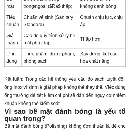
mặt
trong/ngoài (
$Ra$
thấp)
không đánh bóng
Tiêu
Chuẩn vệ sinh (Sanitary
Chuẩn chịu lực, chịu
chuẩn
Standard)
áp
Giá
Cao do quy trình xử lý bề
Thấp hơn
thành
mặt phức tạp
Ứng
Thực phẩm, dược phẩm,
Xây dựng, kết cấu,
dụng
phòng sạch
hóa chất nặng
Kết luận:
Trong các hệ thống yêu cầu độ sạch tuyệt đối,
ống inox vi sinh là giải pháp
không thể thay thế
. Việc dùng
ống thường để tiết kiệm chi phí sẽ dẫn đến nguy cơ nhiễm
khuẩn không thể kiểm soát.
Vì sao bề mặt đánh bóng là yếu tố
quan trọng?
Bề mặt đánh bóng (Polishing) không đơn thuần là để cho