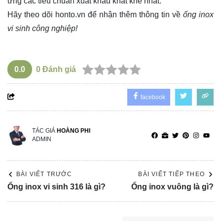
ứng các tiêu chuẩn xuất khẩu khắt khe nhất.
Hãy theo dõi
honto.vn
để nhận thêm thông tin về
ống inox
vi sinh công nghiệp!
0.0
0
Đánh giá
facebook
TÁC GIẢ
HOÀNG PHI
ADMIN
BÀI VIẾT TRƯỚC
BÀI VIẾT TIẾP THEO
Ống inox vi sinh 316 là gì?
Ống inox vuông là gì?