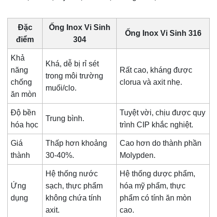
Đặc
Ống Inox Vi Sinh
Ống Inox Vi Sinh 316
điểm
304
Khả
Khá, dễ bị rỉ sét
năng
Rất cao, kháng được
trong môi trường
chống
clorua và axit nhẹ.
muối/clo.
ăn mòn
Độ bền
Tuyệt vời, chịu được quy
Trung bình.
hóa học
trình CIP khắc nghiệt.
Giá
Thấp hơn khoảng
Cao hơn do thành phần
thành
30-40%.
Molypden.
Hệ thống nước
Hệ thống dược phẩm,
Ứng
sạch, thực phẩm
hóa mỹ phẩm, thực
dụng
không chứa tính
phẩm có tính ăn mòn
axit.
cao.