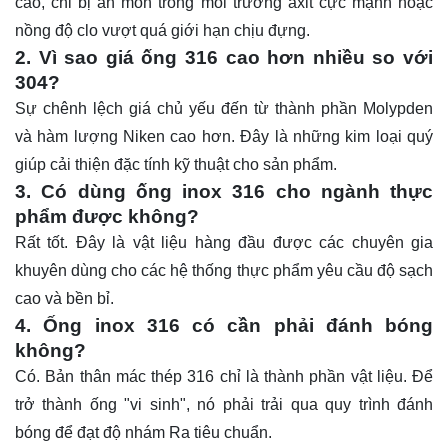
cao, chỉ bị ăn mòn trong môi trường axit cực mạnh hoặc
nồng độ clo vượt quá giới hạn chịu đựng.
2. Vì sao giá ống 316 cao hơn nhiều so với
304?
Sự chênh lệch giá chủ yếu đến từ thành phần Molypden
và hàm lượng Niken cao hơn. Đây là những kim loại quý
giúp cải thiện đặc tính kỹ thuật cho sản phẩm.
3. Có dùng ống inox 316 cho ngành thực
phẩm được không?
Rất tốt. Đây là vật liệu hàng đầu được các chuyên gia
khuyên dùng cho các hệ thống thực phẩm yêu cầu độ sạch
cao và bền bỉ.
4. Ống inox 316 có cần phải đánh bóng
không?
Có. Bản thân mác thép 316 chỉ là thành phần vật liệu. Để
trở thành ống "vi sinh", nó phải trải qua quy trình đánh
bóng để đạt độ nhám Ra tiêu chuẩn.