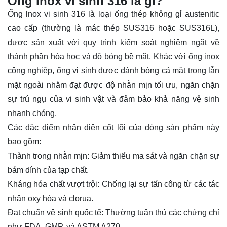
Ống inox vi sinh 316 là gì?
Ống lnox vi sinh 316 là loại ống thép không gỉ austenitic
cao cấp (thường là mác thép SUS316 hoặc SUS316L),
được sản xuất với quy trình kiểm soát nghiêm ngặt về
thành phần hóa học và độ bóng bề mặt. Khác với ống inox
công nghiệp, ống vi sinh được đánh bóng cả mặt trong lẫn
mặt ngoài nhằm đạt được độ nhẵn mịn tối ưu, ngăn chặn
sự trú ngụ của vi sinh vật và đảm bảo khả năng vệ sinh
nhanh chóng.
Các đặc điểm nhận diện cốt lõi của dòng sản phẩm này
bao gồm:
Thành trong nhẵn mịn: Giảm thiểu ma sát và ngăn chặn sự
bám dính của tạp chất.
Kháng hóa chất vượt trội: Chống lại sự tấn công từ các tác
nhân oxy hóa và clorua.
Đạt chuẩn vệ sinh quốc tế: Thường tuân thủ các chứng chỉ
như FDA, GMP, và ASTM A270.