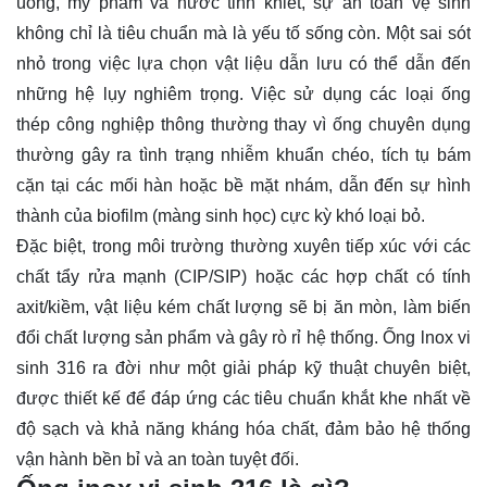
uống, mỹ phẩm và nước tinh khiết, sự an toàn vệ sinh
không chỉ là tiêu chuẩn mà là yếu tố sống còn. Một sai sót
nhỏ trong việc lựa chọn vật liệu dẫn lưu có thể dẫn đến
những hệ lụy nghiêm trọng. Việc sử dụng các loại ống
thép công nghiệp thông thường thay vì ống chuyên dụng
thường gây ra tình trạng nhiễm khuẩn chéo, tích tụ bám
cặn tại các mối hàn hoặc bề mặt nhám, dẫn đến sự hình
thành của biofilm (màng sinh học) cực kỳ khó loại bỏ.
Đặc biệt, trong môi trường thường xuyên tiếp xúc với các
chất tẩy rửa mạnh (CIP/SIP) hoặc các hợp chất có tính
axit/kiềm, vật liệu kém chất lượng sẽ bị ăn mòn, làm biến
đổi chất lượng sản phẩm và gây rò rỉ hệ thống. Ống lnox vi
sinh 316 ra đời như một giải pháp kỹ thuật chuyên biệt,
được thiết kế để đáp ứng các tiêu chuẩn khắt khe nhất về
độ sạch và khả năng kháng hóa chất, đảm bảo hệ thống
vận hành bền bỉ và an toàn tuyệt đối.