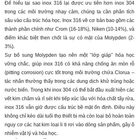
Để hiểu tại sao
inox 316
lại được ưu tiên hơn inox 304
trong các môi trường nhạy cảm, chúng ta cần phân tích
sâu vào cấu trúc hóa học. Inox 316 về cơ bản bao gồm các
thành phần chính như Crom (16-18%), Niken (10-14%), và
điểm khác biệt then chốt là sự có mặt của Molypden (2-
3%).
Sự bổ sung Molypden tạo nên một "lớp giáp" hóa học
vững chắc, giúp inox 316 có khả năng chống ăn mòn rỗ
(pitting corrosion) cực tốt trong môi trường chứa Clorua –
tác nhân thường thấy trong các dung dịch khử trùng hoặc
nước biển. Trong khi inox 304 có thể bắt đầu xuất hiện các
vết kim châm và rỉ sét khi tiếp xúc lâu với hóa chất tẩy rửa,
inox 316 vẫn giữ được cấu trúc bề mặt ổn định. Điều này
không chỉ kéo dài tuổi thọ thiết bị mà còn loại bỏ hoàn toàn
nguy cơ các hạt kim loại li ti rơi vào dòng sản phẩm, gây ô
nhiễm vật lý và hóa học.