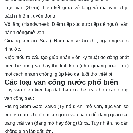
Trục van (Stem): Liên kết giữa vô lăng và đĩa van, chịu
trách nhiệm truyền động.
Vô lăng (Handwheel): Điểm tiếp xúc trực tiếp để người vận
hành đóng/mở van.
Gioăng làm kín (Seat): Đảm bảo sự kín khít, ngăn ngừa rò
rỉ nước.
Việc hiểu rõ cấu tạo giúp nhân viên kỹ thuật dễ dàng phát
hiện hư hỏng và thay thế linh kiện (như gioăng hoặc trục)
một cách nhanh chóng, giúp kéo dài tuổi thọ thiết bị.
Các loại van cổng nước phổ biến
Tùy vào điều kiện lắp đặt, bạn có thể lựa chọn các dòng
van cổng sau:
Rising Stem Gate Valve (Ty nổi): Khi mở van, trục van sẽ
trồi lên cao. Ưu điểm là người vận hành dễ dàng quan sát
trạng thái van (đang mở hay đóng) từ xa. Tuy nhiên, nó cần
không gian lắp đặt lớn.