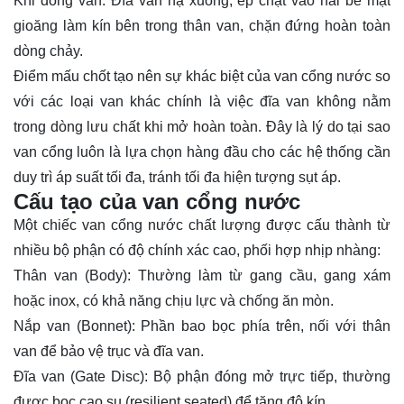
Khi đóng van: Đĩa van hạ xuống, ép chặt vào hai bề mặt
gioăng làm kín bên trong thân van, chặn đứng hoàn toàn
dòng chảy.
Điểm mấu chốt tạo nên sự khác biệt của van cổng nước so
với các loại van khác chính là việc đĩa van không nằm
trong dòng lưu chất khi mở hoàn toàn. Đây là lý do tại sao
van cổng luôn là lựa chọn hàng đầu cho các hệ thống cần
duy trì áp suất tối đa, tránh tối đa hiện tượng sụt áp.
Cấu tạo của van cổng nước
Một chiếc van cổng nước chất lượng được cấu thành từ
nhiều bộ phận có độ chính xác cao, phối hợp nhịp nhàng:
Thân van (Body): Thường làm từ gang cầu, gang xám
hoặc inox, có khả năng chịu lực và chống ăn mòn.
Nắp van (Bonnet): Phần bao bọc phía trên, nối với thân
van để bảo vệ trục và đĩa van.
Đĩa van (Gate Disc): Bộ phận đóng mở trực tiếp, thường
được bọc cao su (resilient seated) để tăng độ kín.