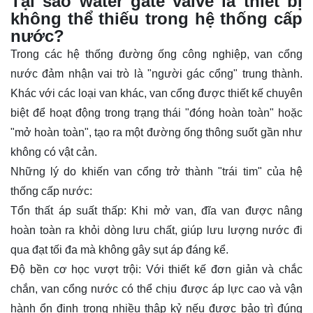
Tại sao water gate valve là thiết bị
không thể thiếu trong hệ thống cấp
nước?
Trong các hệ thống đường ống công nghiệp, van cổng
nước đảm nhận vai trò là "người gác cổng" trung thành.
Khác với các loại van khác, van cổng được thiết kế chuyên
biệt để hoạt động trong trạng thái "đóng hoàn toàn" hoặc
"mở hoàn toàn", tạo ra một đường ống thông suốt gần như
không có vật cản.
Những lý do khiến van cổng trở thành "trái tim" của hệ
thống cấp nước:
Tổn thất áp suất thấp: Khi mở van, đĩa van được nâng
hoàn toàn ra khỏi dòng lưu chất, giúp lưu lượng nước đi
qua đạt tối đa mà không gây sụt áp đáng kể.
Độ bền cơ học vượt trội: Với thiết kế đơn giản và chắc
chắn, van cổng nước có thể chịu được áp lực cao và vận
hành ổn định trong nhiều thập kỷ nếu được bảo trì đúng