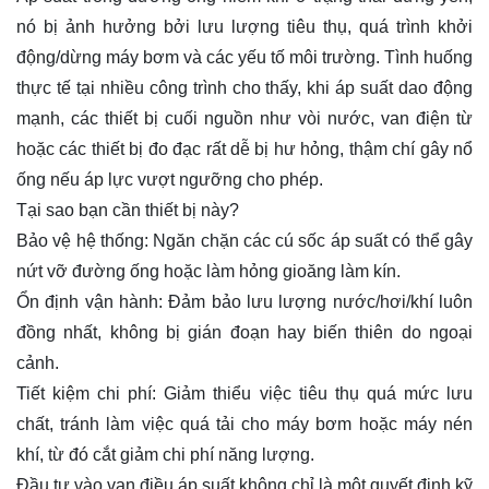
nó bị ảnh hưởng bởi lưu lượng tiêu thụ, quá trình khởi
động/dừng máy bơm và các yếu tố môi trường. Tình huống
thực tế tại nhiều công trình cho thấy, khi áp suất dao động
mạnh, các thiết bị cuối nguồn như vòi nước, van điện từ
hoặc các thiết bị đo đạc rất dễ bị hư hỏng, thậm chí gây nổ
ống nếu áp lực vượt ngưỡng cho phép.
Tại sao bạn cần thiết bị này?
Bảo vệ hệ thống: Ngăn chặn các cú sốc áp suất có thể gây
nứt vỡ đường ống hoặc làm hỏng gioăng làm kín.
Ổn định vận hành: Đảm bảo lưu lượng nước/hơi/khí luôn
đồng nhất, không bị gián đoạn hay biến thiên do ngoại
cảnh.
Tiết kiệm chi phí: Giảm thiểu việc tiêu thụ quá mức lưu
chất, tránh làm việc quá tải cho máy bơm hoặc máy nén
khí, từ đó cắt giảm chi phí năng lượng.
Đầu tư vào van điều áp suất không chỉ là một quyết định kỹ