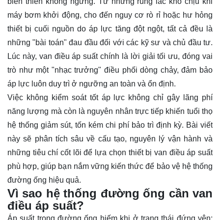
biến thiên không ngừng. Từ những rung lắc khó chịu khi
máy bơm khởi động, cho đến nguy cơ rò rỉ hoặc hư hỏng
thiết bị cuối nguồn do áp lực tăng đột ngột, tất cả đều là
những "bài toán" đau đầu đối với các kỹ sư và chủ đầu tư.
Lúc này, van điều áp suất chính là lời giải tối ưu, đóng vai
trò như một "nhạc trưởng" điều phối dòng chảy, đảm bảo
áp lực luôn duy trì ở ngưỡng an toàn và ổn định.
Việc không kiểm soát tốt áp lực không chỉ gây lãng phí
năng lượng mà còn là nguyên nhân trực tiếp khiến tuổi thọ
hệ thống giảm sút, tốn kém chi phí bảo trì định kỳ. Bài viết
này sẽ phân tích sâu về cấu tạo, nguyên lý vận hành và
những tiêu chí cốt lõi để lựa chọn thiết bị van điều áp suất
phù hợp, giúp bạn nắm vững kiến thức để bảo vệ hệ thống
đường ống hiệu quả.
Vì sao hệ thống đường ống cần van
điều áp suất?
Áp suất trong đường ống hiếm khi ở trạng thái đứng yên;