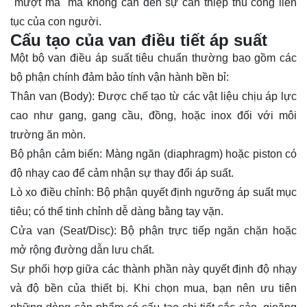
"mượt mà" mà không cần đến sự can thiệp thủ công liên
tục của con người.
Cấu tạo của van điều tiết áp suất
Một bộ van điều áp suất tiêu chuẩn thường bao gồm các
bộ phận chính đảm bảo tính vận hành bền bỉ:
Thân van (Body): Được chế tạo từ các vật liệu chịu áp lực
cao như gang, gang cầu, đồng, hoặc inox đối với môi
trường ăn mòn.
Bộ phận cảm biến: Màng ngăn (diaphragm) hoặc piston có
độ nhạy cao để cảm nhận sự thay đổi áp suất.
Lò xo điều chỉnh: Bộ phận quyết định ngưỡng áp suất mục
tiêu; có thể tinh chỉnh dễ dàng bằng tay vặn.
Cửa van (Seat/Disc): Bộ phận trực tiếp ngăn chặn hoặc
mở rộng đường dẫn lưu chất.
Sự phối hợp giữa các thành phần này quyết định độ nhạy
và độ bền của thiết bị. Khi chọn mua, bạn nên ưu tiên