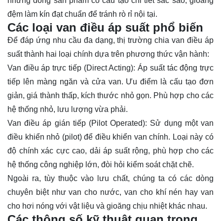
những dòng sản phẩm có cấu tạo chi tiết sắc sảo, gioăng
đệm làm kín đạt chuẩn để tránh rò rỉ nội tại.
Các loại van điều áp suất phổ biến
Để đáp ứng nhu cầu đa dạng, thị trường chia van điều áp
suất thành hai loại chính dựa trên phương thức vận hành:
Van điều áp
trực tiếp (Direct Acting): Áp suất tác động trực
tiếp lên màng ngăn và cửa van. Ưu điểm là cấu tạo đơn
giản, giá thành thấp, kích thước nhỏ gọn. Phù hợp cho các
hệ thống nhỏ, lưu lượng vừa phải.
Van điều áp gián tiếp (Pilot Operated): Sử dụng một van
điều khiển nhỏ (pilot) để điều khiển van chính. Loại này có
độ chính xác cực cao, dải áp suất rộng, phù hợp cho các
hệ thống công nghiệp lớn, đòi hỏi kiểm soát chặt chẽ.
Ngoài ra, tùy thuộc vào lưu chất, chúng ta có các dòng
chuyên biệt như van cho nước, van cho khí nén hay van
cho hơi nóng với vật liệu và gioăng chịu nhiệt khác nhau.
Các thông số kỹ thuật quan trọng