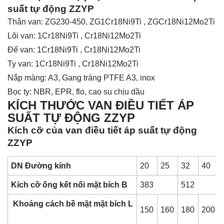
suất tự động ZZYP
Thân van: ZG230-450, ZG1Cr18Ni9Ti , ZGCr18Ni12Mo2Ti
Lõi van: 1Cr18Ni9Ti , Cr18Ni12Mo2Ti
Đế van: 1Cr18Ni9Ti , Cr18Ni12Mo2Ti
Ty van: 1Cr18Ni9Ti , Cr18Ni12Mo2Ti
Nắp màng: A3, Gang tráng PTFE A3, inox
Bọc ty: NBR, EPR, flo, cao su chịu dầu
KÍCH THƯỚC VAN ĐIỀU TIẾT ÁP
SUẤT TỰ ĐỘNG ZZYP
Kích cỡ của van điều tiết áp suất tự động
ZZYP
DN Đường kính
20
25
32
40
Kích cỡ ống kết nối mặt bích B
383
512
Khoảng cách bề mặt mặt bích L
150
160
180
200