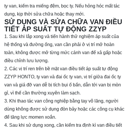
ty van, kiểm tra miếng đệm, bọc ty. Nếu hỏng hóc mất tác
dụng, kịp thời sửa chữa hoặc thay mới.
SỬ DỤNG VÀ SỬA CHỮA VAN ĐIỀU
TIẾT ÁP SUẤT TỰ ĐỘNG ZZYP
1. Sau khi lắp xong và tiến hành thử nghiệm áp suất của
hệ thống và đường ống, van cần phải ở vị trí mở hoàn
toàn, không được mở từng mức cánh van để xả gấp hoặc
điều chỉnh lưu lượng.
2. Các vị trí ren trên bề mặt van điều tiết áp suất tự động
ZZYP HONTO, ty van và đai ốc ty van, vị trí giữa đai ốc ty
van và giá đỡ van dễ bị tích bụi ố bẩn, dẫn tới van bị mòn
gỉ, vì thế cần thường xuyên làm sạch.
3. Khi thao tác van công nghiệp bằng tay vô lăng, người
dùng không được sử dụng đòn bảy hoặc các công cụ khác
để tăng lực momen xoắn.
4. Sau khi sử dụng xong, cần kiểm tra định kì van điều tiết