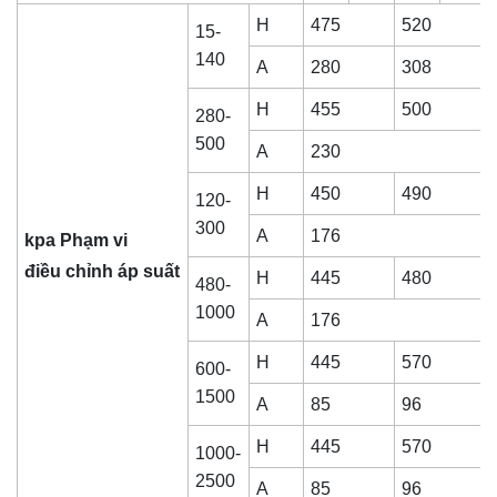
H
475
520
15-
140
A
280
308
H
455
500
280-
500
A
230
H
450
490
120-
300
A
176
kpa Phạm vi
điều chỉnh áp suất
H
445
480
480-
1000
A
176
H
445
570
600-
1500
A
85
96
H
445
570
1000-
2500
A
85
96