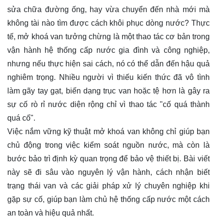
sửa chữa đường ống, hay vừa chuyển đến nhà mới mà
không tài nào tìm được cách khôi phục dòng nước? Thực
tế, mở khoá van tưởng chừng là một thao tác cơ bản trong
vận hành hệ thống cấp nước gia đình và công nghiệp,
nhưng nếu thực hiện sai cách, nó có thể dẫn đến hậu quả
nghiêm trọng. Nhiều người vì thiếu kiến thức đã vô tình
làm gãy tay gạt, biến dạng trục van hoặc tệ hơn là gây ra
sự cố rò rỉ nước diện rộng chỉ vì thao tác "cố quá thành
quá cố".
Việc nắm vững kỹ thuật mở khoá van không chỉ giúp bạn
chủ động trong việc kiểm soát nguồn nước, mà còn là
bước bảo trì định kỳ quan trọng để bảo vệ thiết bị. Bài viết
này sẽ đi sâu vào nguyên lý vận hành, cách nhận biết
trạng thái van và các giải pháp xử lý chuyên nghiệp khi
gặp sự cố, giúp bạn làm chủ hệ thống cấp nước một cách
an toàn và hiệu quả nhất.