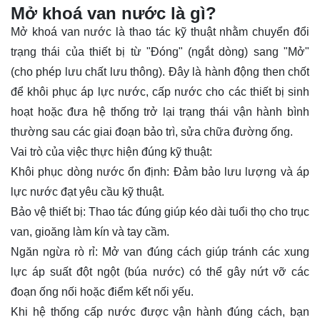
Mở khoá van nước là gì?
Mở khoá van nước là thao tác kỹ thuật nhằm chuyển đổi
trạng thái của thiết bị từ "Đóng" (ngắt dòng) sang "Mở"
(cho phép lưu chất lưu thông). Đây là hành động then chốt
để khôi phục áp lực nước, cấp nước cho các thiết bị sinh
hoạt hoặc đưa hệ thống trở lại trạng thái vận hành bình
thường sau các giai đoạn bảo trì, sửa chữa đường ống.
Vai trò của việc thực hiện đúng kỹ thuật:
Khôi phục dòng nước ổn định: Đảm bảo lưu lượng và áp
lực nước đạt yêu cầu kỹ thuật.
Bảo vệ thiết bị: Thao tác đúng giúp kéo dài tuổi thọ cho trục
van, gioăng làm kín và tay cầm.
Ngăn ngừa rò rỉ: Mở van đúng cách giúp tránh các xung
lực áp suất đột ngột (búa nước) có thể gây nứt vỡ các
đoạn ống nối hoặc điểm kết nối yếu.
Khi hệ thống cấp nước được vận hành đúng cách, bạn