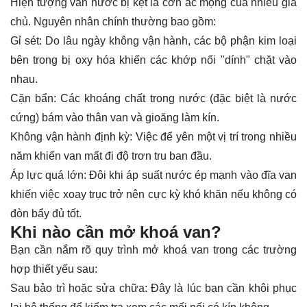
Hiện tượng van nước bị kẹt là cơn ác mộng của nhiều gia
chủ. Nguyên nhân chính thường bao gồm:
Gỉ sét: Do lâu ngày không vận hành, các bộ phận kim loại
bên trong bị oxy hóa khiến các khớp nối "dính" chặt vào
nhau.
Cặn bẩn: Các khoáng chất trong nước (đặc biệt là nước
cứng) bám vào thân van và gioăng làm kín.
Không vận hành định kỳ: Việc để yên một vị trí trong nhiều
năm khiến van mất đi độ trơn tru ban đầu.
Áp lực quá lớn: Đôi khi áp suất nước ép mạnh vào đĩa van
khiến việc xoay trục trở nên cực kỳ khó khăn nếu không có
đòn bẩy đủ tốt.
Khi nào cần mở khoá van?
Bạn cần nắm rõ quy trình mở khoá van trong các trường
hợp thiết yếu sau:
Sau bảo trì hoặc sửa chữa: Đây là lúc bạn cần khôi phục