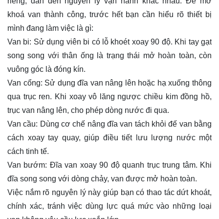
riêng, dẫn đến nguyên lý vận hành khác nhau. Để mở
khoá van thành công, trước hết bạn cần hiểu rõ thiết bị
mình đang làm việc là gì:
Van bi
: Sử dụng viên bi có lỗ khoét xoay 90 độ. Khi tay gạt
song song với thân ống là trạng thái mở hoàn toàn, còn
vuông góc là đóng kín.
Van cổng: Sử dụng đĩa van nâng lên hoặc hạ xuống thông
qua trục ren. Khi xoay vô lăng ngược chiều kim đồng hồ,
trục van nâng lên, cho phép dòng nước đi qua.
Van cầu: Dùng cơ chế nâng đĩa van tách khỏi đế van bằng
cách xoay tay quay, giúp điều tiết lưu lượng nước một
cách tinh tế.
Van bướm
: Đĩa van xoay 90 độ quanh trục trung tâm. Khi
đĩa song song với dòng chảy, van được mở hoàn toàn.
Việc nắm rõ nguyên lý này giúp bạn có thao tác dứt khoát,
chính xác, tránh việc dùng lực quá mức vào những loại