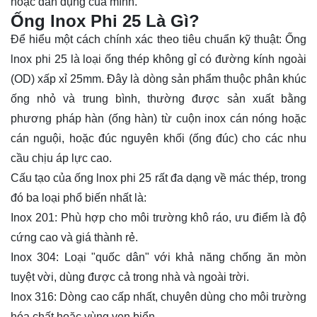
hoặc dân dụng của mình.
Ống Inox Phi 25 Là Gì?
Để hiểu một cách chính xác theo tiêu chuẩn kỹ thuật:
Ống
lnox
phi 25 là loại ống thép không gỉ có đường kính ngoài
(OD) xấp xỉ 25mm. Đây là dòng sản phẩm thuộc phân khúc
ống nhỏ và trung bình, thường được sản xuất bằng
phương pháp hàn (ống hàn) từ cuộn inox cán nóng hoặc
cán nguội, hoặc đúc nguyên khối (ống đúc) cho các nhu
cầu chịu áp lực cao.
Cấu tạo của ống lnox phi 25 rất đa dạng về mác thép, trong
đó ba loại phổ biến nhất là:
Inox 201: Phù hợp cho môi trường khô ráo, ưu điểm là độ
cứng cao và giá thành rẻ.
Inox 304: Loại "quốc dân" với khả năng chống ăn mòn
tuyệt vời, dùng được cả trong nhà và ngoài trời.
Inox 316: Dòng cao cấp nhất, chuyên dùng cho môi trường
hóa chất hoặc vùng ven biển.