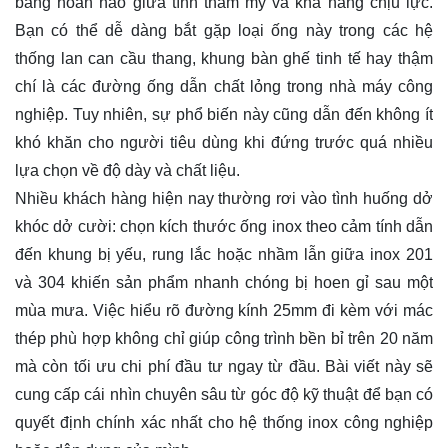
bằng hoàn hảo giữa tính thẩm mỹ và khả năng chịu lực.
Bạn có thể dễ dàng bắt gặp loại ống này trong các hệ
thống lan can cầu thang, khung bàn ghế tinh tế hay thậm
chí là các đường ống dẫn chất lỏng trong nhà máy công
nghiệp. Tuy nhiên, sự phổ biến này cũng dẫn đến không ít
khó khăn cho người tiêu dùng khi đứng trước quá nhiều
lựa chọn về độ dày và chất liệu.
Nhiều khách hàng hiện nay thường rơi vào tình huống dở
khóc dở cười: chọn kích thước ống inox theo cảm tính dẫn
đến khung bị yếu, rung lắc hoặc nhầm lẫn giữa inox 201
và 304 khiến sản phẩm nhanh chóng bị hoen gỉ sau một
mùa mưa. Việc hiểu rõ đường kính 25mm đi kèm với mác
thép phù hợp không chỉ giúp công trình bền bỉ trên 20 năm
mà còn tối ưu chi phí đầu tư ngay từ đầu. Bài viết này sẽ
cung cấp cái nhìn chuyên sâu từ góc độ kỹ thuật để bạn có
quyết định chính xác nhất cho hệ thống inox công nghiệp