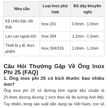
Loại inox phù
Độ dày khuyến
Nhu cầu
hợp
nghị
Kệ chén bát, nội
Inox 201
0.8mm - 1.0mm
thất
Lan can ngoài trời
Inox 304
1.2mm - 1.5mm
Thiết bị y tế, thực
Inox 304/316
1.0mm - 1.2mm
phẩm
Câu Hỏi Thường Gặp Về Ống lnox
Phi 25 (FAQ)
1. Ống inox phi 25 có kích thước bao nhiêu
mm?
Ống lnox phi 25 có đường kính ngoài tiêu chuẩn là
25.4mm (tương đương 1 inch theo hệ đo lường Anh Mỹ).
Tuy nhiên, trong sản xuất dân dụng tại Việt Nam, con số