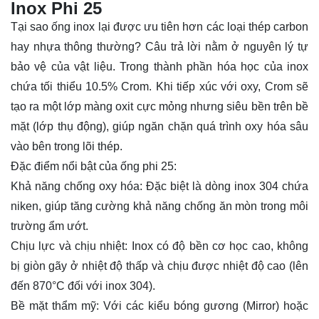
Inox Phi 25
Tại sao ống inox lại được ưu tiên hơn các loại thép carbon
hay nhựa thông thường? Câu trả lời nằm ở nguyên lý tự
bảo vệ của vật liệu. Trong thành phần hóa học của inox
chứa tối thiểu 10.5% Crom. Khi tiếp xúc với oxy, Crom sẽ
tạo ra một lớp màng oxit cực mỏng nhưng siêu bền trên bề
mặt (lớp thụ động), giúp ngăn chặn quá trình oxy hóa sâu
vào bên trong lõi thép.
Đặc điểm nổi bật của ống phi 25:
Khả năng chống oxy hóa: Đặc biệt là dòng inox 304 chứa
niken, giúp tăng cường khả năng chống ăn mòn trong môi
trường ẩm ướt.
Chịu lực và chịu nhiệt: Inox có độ bền cơ học cao, không
bị giòn gãy ở nhiệt độ thấp và chịu được nhiệt độ cao (lên
đến 870°C đối với inox 304).
Bề mặt thẩm mỹ: Với các kiểu bóng gương (Mirror) hoặc