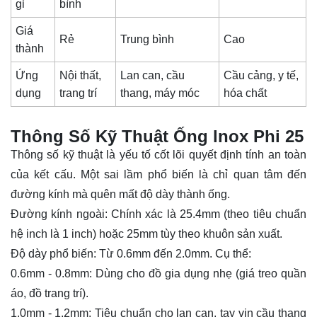
gỉ
bình
Giá
Rẻ
Trung bình
Cao
thành
Ứng
Nội thất,
Lan can, cầu
Cầu cảng, y tế,
dụng
trang trí
thang, máy móc
hóa chất
Thông Số Kỹ Thuật Ống lnox Phi 25
Thông số kỹ thuật là yếu tố cốt lõi quyết định tính an toàn
của kết cấu. Một sai lầm phổ biến là chỉ quan tâm đến
đường kính mà quên mất độ dày thành ống.
Đường kính ngoài: Chính xác là 25.4mm (theo tiêu chuẩn
hệ inch là 1 inch) hoặc 25mm tùy theo khuôn sản xuất.
Độ dày phổ biến: Từ 0.6mm đến 2.0mm. Cụ thể:
0.6mm - 0.8mm: Dùng cho đồ gia dụng nhẹ (giá treo quần
áo, đồ trang trí).
1.0mm - 1.2mm: Tiêu chuẩn cho lan can, tay vịn cầu thang