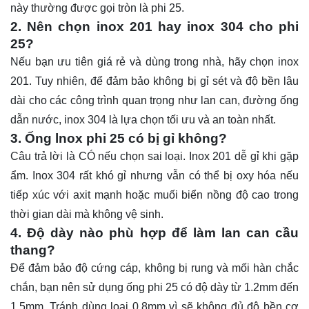
này thường được gọi tròn là phi 25.
2. Nên chọn inox 201 hay inox 304 cho phi
25?
Nếu bạn ưu tiên giá rẻ và dùng trong nhà, hãy chọn inox
201. Tuy nhiên, để đảm bảo không bị gỉ sét và độ bền lâu
dài cho các công trình quan trọng như lan can, đường ống
dẫn nước, inox 304 là lựa chọn tối ưu và an toàn nhất.
3. Ống lnox phi 25 có bị gỉ không?
Câu trả lời là CÓ nếu chọn sai loại. Inox 201 dễ gỉ khi gặp
ẩm. Inox 304 rất khó gỉ nhưng vẫn có thể bị oxy hóa nếu
tiếp xúc với axit mạnh hoặc muối biển nồng độ cao trong
thời gian dài mà không vệ sinh.
4. Độ dày nào phù hợp để làm lan can cầu
thang?
Để đảm bảo độ cứng cáp, không bị rung và mối hàn chắc
chắn, bạn nên sử dụng ống phi 25 có độ dày từ 1.2mm đến
1.5mm. Tránh dùng loại 0.8mm vì sẽ không đủ độ bền cơ