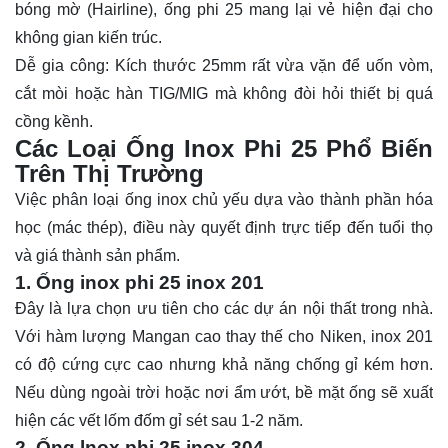
bóng mờ (Hairline), ống phi 25 mang lại vẻ hiện đại cho
không gian kiến trúc.
Dễ gia công: Kích thước 25mm rất vừa vặn để uốn vòm,
cắt mòi hoặc hàn TIG/MIG mà không đòi hỏi thiết bị quá
cồng kềnh.
Các Loại Ống Inox Phi 25 Phổ Biến
Trên Thị Trường
Việc phân loại ống inox chủ yếu dựa vào thành phần hóa
học (mác thép), điều này quyết định trực tiếp đến tuổi thọ
và giá thành sản phẩm.
1. Ống inox phi 25 inox 201
Đây là lựa chọn ưu tiên cho các dự án nội thất trong nhà.
Với hàm lượng Mangan cao thay thế cho Niken, inox 201
có độ cứng cực cao nhưng khả năng chống gỉ kém hơn.
Nếu dùng ngoài trời hoặc nơi ẩm ướt, bề mặt ống sẽ xuất
hiện các vết lốm đốm gỉ sét sau 1-2 năm.
2. Ống lnox phi 25 inox 304