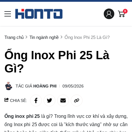
0
Trang chủ
Tin ngành nghề
Ống Inox Phi 25 Là Gì?
Ống Inox Phi 25 Là
Gì?
TÁC GIẢ
HOÀNG PHI
09/05/2026
CHIA SẺ:
Ống inox phi 25
là gì? Trong lĩnh vực cơ khí và xây dựng,
ống lnox phi 25 được coi là "kích thước vàng" nhờ sự cân