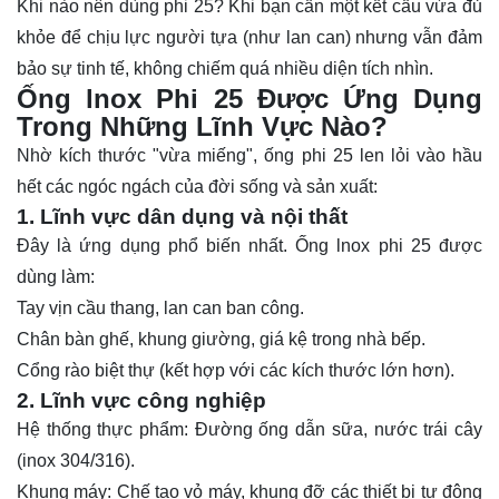
Khi nào nên dùng phi 25? Khi bạn cần một kết cấu vừa đủ
khỏe để chịu lực người tựa (như lan can) nhưng vẫn đảm
bảo sự tinh tế, không chiếm quá nhiều diện tích nhìn.
Ống lnox Phi 25 Được Ứng Dụng
Trong Những Lĩnh Vực Nào?
Nhờ kích thước "vừa miếng", ống phi 25 len lỏi vào hầu
hết các ngóc ngách của đời sống và sản xuất:
1. Lĩnh vực dân dụng và nội thất
Đây là ứng dụng phổ biến nhất. Ống lnox phi 25 được
dùng làm:
Tay vịn cầu thang, lan can ban công.
Chân bàn ghế, khung giường, giá kệ trong nhà bếp.
Cổng rào biệt thự (kết hợp với các kích thước lớn hơn).
2. Lĩnh vực công nghiệp
Hệ thống thực phẩm: Đường ống dẫn sữa, nước trái cây
(
inox 304
/316).
Khung máy: Chế tạo vỏ máy, khung đỡ các thiết bị tự động