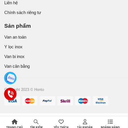
Liên hệ
Chính sách riêng tư
Sản phẩm
Van an toàn
Y lọc inox
Van bi inox
Van cân bằng
Copyright 2023 © Honto
TRANG CHỦ
YÊU THÍCH
TÀI KHOẢN
NGÀNH HÀNG
TÌM KIẾM