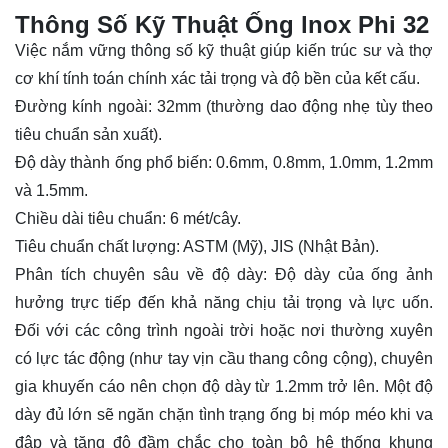
Thông Số Kỹ Thuật Ống lnox Phi 32
Việc nắm vững thông số kỹ thuật giúp kiến trúc sư và thợ
cơ khí tính toán chính xác tải trọng và độ bền của kết cấu.
Đường kính ngoài: 32mm (thường dao động nhẹ tùy theo
tiêu chuẩn sản xuất).
Độ dày thành ống phổ biến: 0.6mm, 0.8mm, 1.0mm, 1.2mm
và 1.5mm.
Chiều dài tiêu chuẩn: 6 mét/cây.
Tiêu chuẩn chất lượng: ASTM (Mỹ), JIS (Nhật Bản).
Phân tích chuyên sâu về độ dày: Độ dày của ống ảnh
hưởng trực tiếp đến khả năng chịu tải trọng và lực uốn.
Đối với các công trình ngoài trời hoặc nơi thường xuyên
có lực tác động (như tay vịn cầu thang công cộng), chuyên
gia khuyến cáo nên chọn độ dày từ 1.2mm trở lên. Một độ
dày đủ lớn sẽ ngăn chặn tình trạng ống bị móp méo khi va
đập và tăng độ đầm chắc cho toàn bộ hệ thống khung