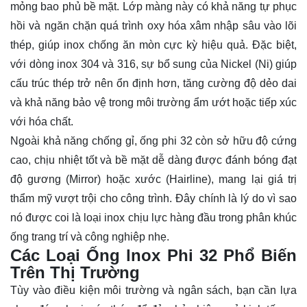
mỏng bao phủ bề mặt. Lớp màng này có khả năng tự phục
hồi và ngăn chặn quá trình oxy hóa xâm nhập sâu vào lõi
thép, giúp inox chống ăn mòn cực kỳ hiệu quả. Đặc biệt,
với dòng inox 304 và 316, sự bổ sung của Nickel (Ni) giúp
cấu trúc thép trở nên ổn định hơn, tăng cường độ dẻo dai
và khả năng bảo vệ trong môi trường ẩm ướt hoặc tiếp xúc
với hóa chất.
Ngoài khả năng chống gỉ, ống phi 32 còn sở hữu độ cứng
cao, chịu nhiệt tốt và bề mặt dễ dàng được đánh bóng đạt
độ gương (Mirror) hoặc xước (Hairline), mang lại giá trị
thẩm mỹ vượt trội cho công trình. Đây chính là lý do vì sao
nó được coi là loại inox chịu lực hàng đầu trong phân khúc
ống trang trí và công nghiệp nhẹ.
Các Loại Ống lnox Phi 32 Phổ Biến
Trên Thị Trường
Tùy vào điều kiện môi trường và ngân sách, bạn cần lựa