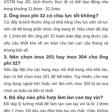
ASTM hay
JIS
, kích thước thực tế có thể dao động nhẹ
trong khoảng 31.8mm - 32.2mm.
2. Ống inox phi 32 có chịu lực tốt không?
Có, đây là kích thước ống có khả năng chịu lực uốn và lực
nén rất tốt trong phân khúc ống trang trí. Nếu chọn độ dày
từ 1.2mm trở lên, ống phi 32 hoàn toàn đáp ứng được các
yêu cầu khắt khe về an toàn cho lan can cầu thang và
khung bảo vệ.
3. Nên chọn inox 201 hay inox 304 cho ống
phi 32?
Nếu lắp đặt cho các hạng mục nội thất trong nhà khô ráo,
bạn có thể chọn inox 201 để tiết kiệm. Tuy nhiên, cho mọi
ứng dụng ngoài trời hoặc nơi ẩm ướt, inox 304 là sự lựa
chọn an toàn và bền bỉ nhất.
4. Độ dày nào phù hợp làm lan can tay vịn?
Độ dày lý tưởng nhất để làm lan can tay vịn là từ 1.0mm
đến 1.2mm. Độ dày này đảm bảo tay vịn chắc chắn, không