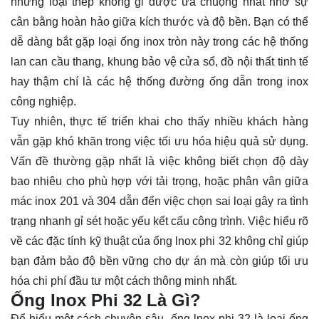
những loại thép không gỉ được ưa chuộng nhất nhờ sự
cân bằng hoàn hảo giữa kích thước và độ bền. Bạn có thể
dễ dàng bắt gặp loại ống inox tròn này trong các hệ thống
lan can cầu thang, khung bảo vệ cửa sổ, đồ nội thất tinh tế
hay thậm chí là các hệ thống đường ống dẫn trong inox
công nghiệp.
Tuy nhiên, thực tế triển khai cho thấy nhiều khách hàng
vẫn gặp khó khăn trong việc tối ưu hóa hiệu quả sử dụng.
Vấn đề thường gặp nhất là việc không biết chọn độ dày
bao nhiêu cho phù hợp với tải trọng, hoặc phân vân giữa
mác inox 201 và 304 dẫn đến việc chọn sai loại gây ra tình
trạng nhanh gỉ sét hoặc yếu kết cấu công trình. Việc hiểu rõ
về các đặc tính kỹ thuật của ống lnox phi 32 không chỉ giúp
bạn đảm bảo độ bền vững cho dự án mà còn giúp tối ưu
hóa chi phí đầu tư một cách thông minh nhất.
Ống Inox Phi 32 Là Gì?
Để hiểu một cách chuyên sâu,
ống lnox
phi 32 là loại ống