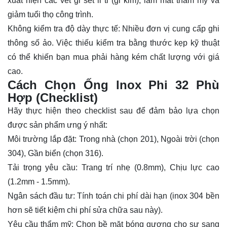
xuất hiện các vết gỉ sét li ti (gỉ kim), làm mất thẩm mỹ và
giảm tuổi thọ công trình.
Không kiểm tra độ dày thực tế: Nhiều đơn vị cung cấp ghi
thông số ảo. Việc thiếu kiểm tra bằng thước kẹp kỹ thuật
có thể khiến bạn mua phải hàng kém chất lượng với giá
cao.
Cách Chọn Ống lnox Phi 32 Phù
Hợp (Checklist)
Hãy thực hiện theo checklist sau để đảm bảo lựa chọn
được sản phẩm ưng ý nhất:
Môi trường lắp đặt: Trong nhà (chọn 201), Ngoài trời (chọn
304), Gần biển (chọn 316).
Tải trọng yêu cầu: Trang trí nhẹ (0.8mm), Chịu lực cao
(1.2mm - 1.5mm).
Ngân sách đầu tư: Tính toán chi phí dài hạn (inox 304 bền
hơn sẽ tiết kiệm chi phí sửa chữa sau này).
Yêu cầu thẩm mỹ: Chọn bề mặt bóng gương cho sự sang