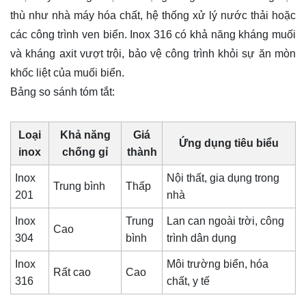
thù như nhà máy hóa chất, hệ thống xử lý nước thải hoặc
các công trình ven biển. Inox 316 có khả năng kháng muối
và kháng axit vượt trội, bảo vệ công trình khỏi sự ăn mòn
khốc liệt của muối biển.
Bảng so sánh tóm tắt:
Loại
Khả năng
Giá
Ứng dụng tiêu biểu
inox
chống gỉ
thành
Inox
Nội thất, gia dụng trong
Trung bình
Thấp
201
nhà
Inox
Trung
Lan can ngoài trời, công
Cao
304
bình
trình dân dụng
Inox
Môi trường biển, hóa
Rất cao
Cao
316
chất, y tế