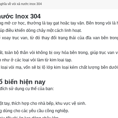
ghĩa về vòi xả nước inox 304
nước lnox 304
 mở cơ học, thường là tay gạt hoặc tay vặn. Bên trong vòi là 
iúp điều khiển dòng chảy một cách linh hoạt.
xoay trục van, từ đó thay đổi trạng thái của đĩa van bên tro
t, toàn bộ thân vòi không bị oxy hóa bên trong, giúp trục van 
như ở các loại vòi làm từ kim loại tạp.
 loại vòi mạ, vốn sẽ bị lộ lớp kim loại kém chất lượng bên dưới
ổ biến hiện nay
đích sử dụng cụ thể của bạn:
t tay, thích hợp cho nhà bếp, khu vực vệ sinh.
ng dùng cho các yêu cầu công nghiệp.