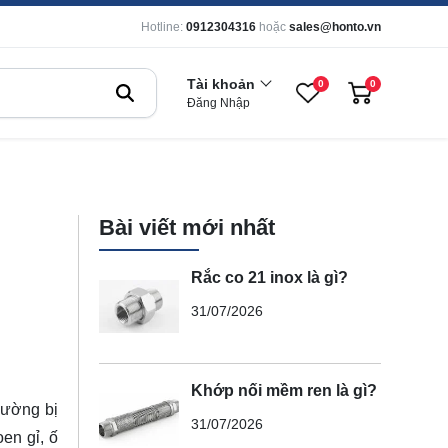
Hotline:
0912304316
hoặc
sales@honto.vn
Tài khoản
0
0
Đăng Nhập
Bài viết mới nhất
Rắc co 21 inox là gì?
31/07/2026
Khớp nối mềm ren là gì?
hường bị
31/07/2026
en gỉ, ố