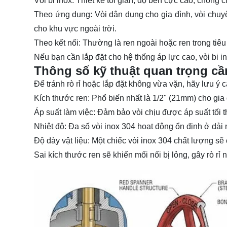
Vòi bi inox: Thiết kế tối giản, độ bền cực cao, chống c
Theo ứng dụng: Vòi dân dụng cho gia đình, vòi chuy
cho khu vực ngoài trời.
Theo kết nối: Thường là ren ngoài hoặc ren trong tiê
Nếu bạn cần lắp đặt cho hệ thống áp lực cao, vòi bi i
Thông số kỹ thuật quan trọng cầ
Để tránh rò rỉ hoặc lắp đặt không vừa vặn, hãy lưu ý c
Kích thước ren: Phổ biến nhất là 1/2" (21mm) cho gia
Áp suất làm việc: Đảm bảo vòi chịu được áp suất tối t
Nhiệt độ: Đa số vòi
inox 304
hoạt động ổn định ở dải 
Độ dày vật liệu: Một chiếc vòi inox 304 chất lượng s
Sai kích thước ren sẽ khiến mối nối bị lỏng, gây rò rỉ 