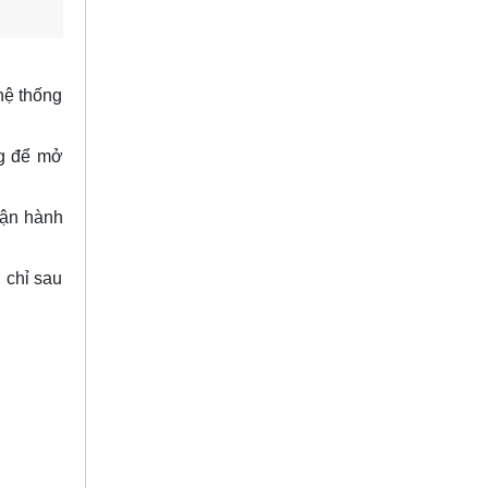
hệ thống
ng để mở
vận hành
 chỉ sau