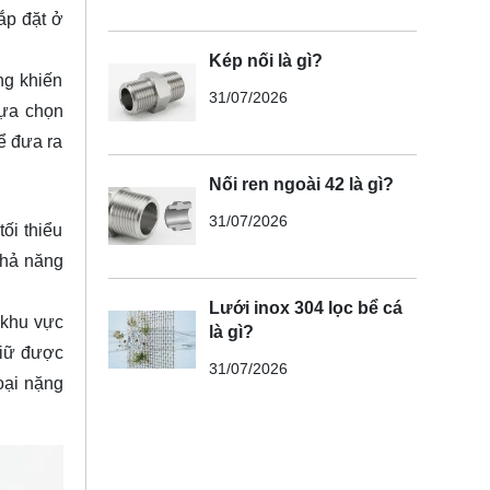
ắp đặt ở
Kép nối là gì?
ng khiến
31/07/2026
lựa chọn
ể đưa ra
Nối ren ngoài 42 là gì?
31/07/2026
ối thiểu
khả năng
Lưới inox 304 lọc bể cá
 khu vực
là gì?
giữ được
31/07/2026
oại nặng