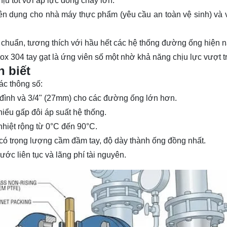
hịu tốt với áp lực dòng chảy lớn.
ên dụng cho nhà máy thực phẩm (yêu cầu an toàn vệ sinh) và 
u chuẩn, tương thích với hầu hết các hệ thống đường ống hiện n
nox 304 tay gạt là ứng viên số một nhờ khả năng chịu lực vượt tr
n biết
ác thông số:
 đình và 3/4" (27mm) cho các
đường ống
lớn hơn.
hiểu gấp đôi áp suất hệ thống.
nhiệt rộng từ 0°C đến 90°C.
ẽ có trọng lượng cầm đầm tay, độ dày thành ống đồng nhất.
nước liên tục và lãng phí tài nguyên.