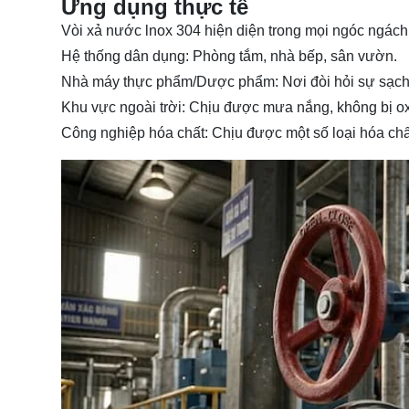
Ứng dụng thực tế
Vòi xả nước lnox 304 hiện diện trong mọi ngóc ngách
Hệ thống dân dụng: Phòng tắm, nhà bếp, sân vườn.
Nhà máy thực phẩm/Dược phẩm: Nơi đòi hỏi sự sạch s
Khu vực ngoài trời: Chịu được mưa nắng, không bị oxy
Công nghiệp hóa chất: Chịu được một số loại hóa chấ