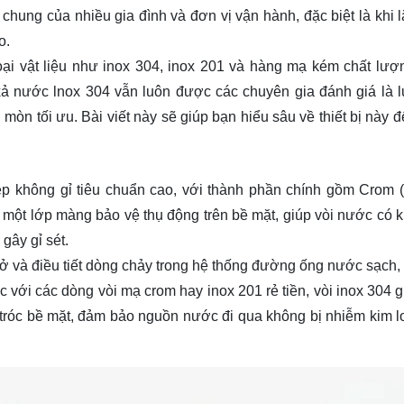
hung của nhiều gia đình và đơn vị vận hành, đặc biệt là khi l
o.
oại vật liệu như inox 304, inox 201 và hàng mạ kém chất lượ
 xả nước lnox 304 vẫn luôn được các chuyên gia đánh giá là 
òn tối ưu. Bài viết này sẽ giúp bạn hiểu sâu về thiết bị này đ
ép không gỉ tiêu chuẩn cao, với thành phần chính gồm Crom (t
n một lớp màng bảo vệ thụ động trên bề mặt, giúp vòi nước có 
gây gỉ sét.
 mở và điều tiết dòng chảy trong hệ thống đường ống nước sạch,
c với các dòng vòi mạ crom hay inox 201 rẻ tiền, vòi inox 304 
 tróc bề mặt, đảm bảo nguồn nước đi qua không bị nhiễm kim l