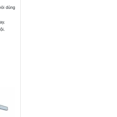
vòi dùng
ay.
ội.