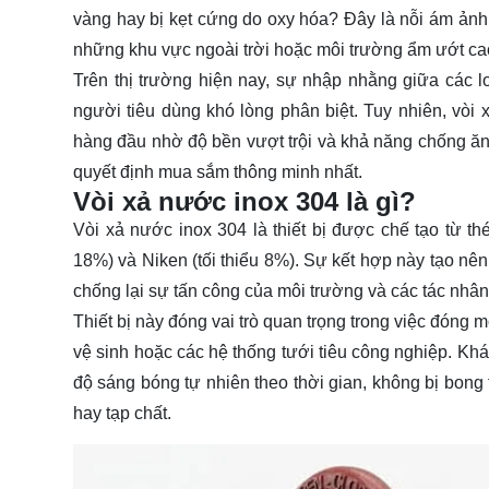
vàng hay bị kẹt cứng do oxy hóa? Đây là nỗi ám ảnh c
những khu vực ngoài trời hoặc môi trường ẩm ướt ca
Trên thị trường hiện nay, sự nhập nhằng giữa các l
người tiêu dùng khó lòng phân biệt. Tuy nhiên, vòi
hàng đầu nhờ độ bền vượt trội và khả năng chống ăn m
quyết định mua sắm thông minh nhất.
Vòi xả nước inox 304 là gì?
Vòi xả nước inox 304 là thiết bị được chế tạo từ th
18%) và Niken (tối thiểu 8%). Sự kết hợp này tạo nê
chống lại sự tấn công của môi trường và các tác nhân 
Thiết bị này đóng vai trò quan trọng trong việc đóng
vệ sinh hoặc các hệ thống tưới tiêu công nghiệp. Khá
độ sáng bóng tự nhiên theo thời gian, không bị bong
hay tạp chất.