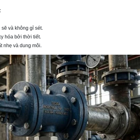
:
ẽ và không gỉ sét.
 hóa bởi thời tiết.
t nhẹ và dung môi.