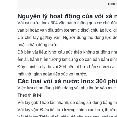
Định n
Nguyên lý hoạt động của vòi xả 
Vòi xả nước lnox 304 vận hành thông qua cơ chế đóng
van bi hoặc van đĩa gốm (ceramic disc) chịu áp lực, g
Cơ chế tay gạt/tay vặn: Người dùng tác động lực để 
hoặc chặn dòng nước.
Độ bền vật liệu: Nhờ cấu trúc thép không gỉ đồng nhấ
êm ái, tránh hiện tượng kẹt cứng do cặn bẩn bám dính 
Đây chính là lý do vòi 304 bền bỉ hơn hẳn so với các
một thời gian ngắn tiếp xúc với nước.
Các loại vòi xả nước lnox 304 ph
Việc lựa chọn đúng kiểu dáng vòi phụ thuộc vào mục 
Theo thiết kế:
Vòi tay gạt: Thao tác nhanh, dễ dàng sử dụng bằng mộ
Vòi tay vặn: Điều tiết lưu lượng chính xác hơn, thườ