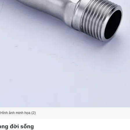
Hình ảnh minh họa (2)
ong đời sống