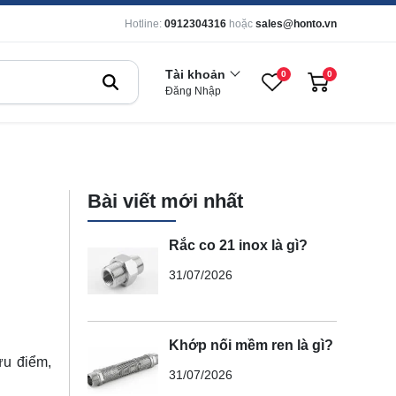
Hotline:
0912304316
hoặc
sales@honto.vn
Tài khoản
0
0
Đăng Nhập
Bài viết mới nhất
Rắc co 21 inox là gì?
31/07/2026
Khớp nối mềm ren là gì?
ưu điểm,
31/07/2026