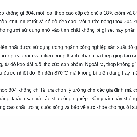
p không gỉ 304, một loại thép cao cấp có chứa 18% crôm và 8
 mòn, chịu nhiệt tốt và có độ bền cao. Vòi nước bằng inox 304 k
ho người sử dụng nhờ vào tính chất không bị gỉ sét hay phản
biến nhất được sử dụng trong ngành công nghiệp sản xuất đồ g
t hợp giữa crôm và niken trong thành phần của thép giúp tạo ra
, từ đó kéo dài tuổi thọ của sản phẩm. Ngoài ra, thép không gỉ
hịu được nhiệt độ lên đến 870°C mà không bị biến dạng hay mất
inox 304 không chỉ là lựa chọn lý tưởng cho các gia đình mà 
à hàng, khách sạn và các khu công nghiệp. Sản phẩm này không
g cao chất lượng cuộc sống và bảo vệ sức khỏe cho người s