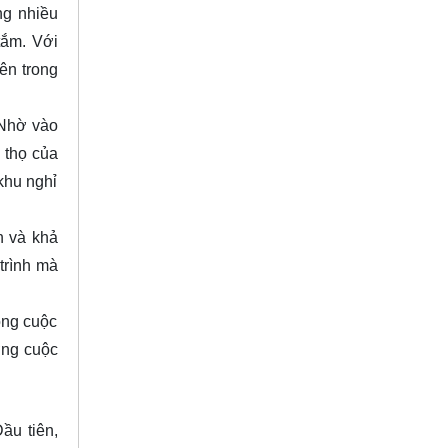
ng nhiều
tắm. Với
ên trong
 Nhờ vào
 thọ của
khu nghỉ
n và khả
trình mà
ong cuộc
ợng cuộc
ầu tiên,