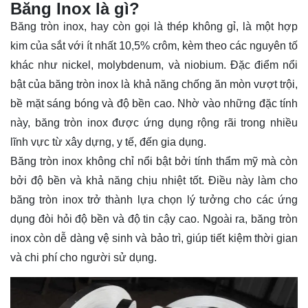
Băng Inox là gì?
Băng tròn inox, hay còn gọi là thép không gỉ, là một hợp
kim của sắt với ít nhất 10,5% crôm, kèm theo các nguyên tố
khác như nickel, molybdenum, và niobium. Đặc điểm nổi
bật của băng tròn inox là khả năng chống ăn mòn vượt trội,
bề mặt sáng bóng và độ bền cao. Nhờ vào những đặc tính
này, băng tròn inox được ứng dụng rộng rãi trong nhiều
lĩnh vực từ xây dựng, y tế, đến gia dụng.
Băng tròn inox không chỉ nổi bật bởi tính thẩm mỹ mà còn
bởi độ bền và khả năng chịu nhiệt tốt. Điều này làm cho
băng tròn inox trở thành lựa chọn lý tưởng cho các ứng
dụng đòi hỏi độ bền và độ tin cậy cao. Ngoài ra, băng tròn
inox còn dễ dàng vệ sinh và bảo trì, giúp tiết kiệm thời gian
và chi phí cho người sử dụng.