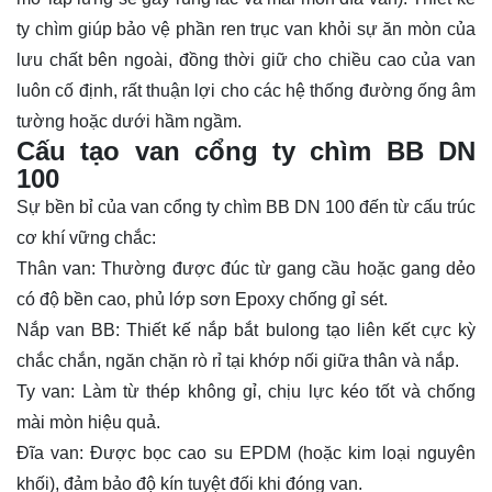
ty chìm giúp bảo vệ phần ren trục van khỏi sự ăn mòn của
lưu chất bên ngoài, đồng thời giữ cho chiều cao của van
luôn cố định, rất thuận lợi cho các hệ thống đường ống âm
tường hoặc dưới hầm ngầm.
Cấu tạo van cổng ty chìm BB DN
100
Sự bền bỉ của van cổng ty chìm BB DN 100 đến từ cấu trúc
cơ khí vững chắc:
Thân van: Thường được đúc từ gang cầu hoặc gang dẻo
có độ bền cao, phủ lớp sơn Epoxy chống gỉ sét.
Nắp van BB: Thiết kế nắp bắt bulong tạo liên kết cực kỳ
chắc chắn, ngăn chặn rò rỉ tại khớp nối giữa thân và nắp.
Ty van: Làm từ thép không gỉ, chịu lực kéo tốt và chống
mài mòn hiệu quả.
Đĩa van: Được bọc cao su EPDM (hoặc kim loại nguyên
khối), đảm bảo độ kín tuyệt đối khi đóng van.