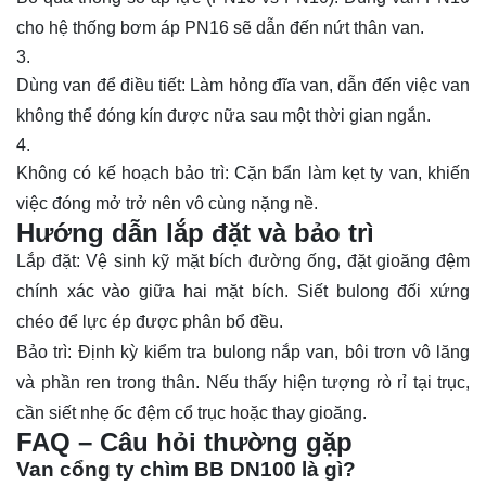
cho hệ thống bơm áp PN16 sẽ dẫn đến nứt thân van.
Dùng van để điều tiết: Làm hỏng đĩa van, dẫn đến việc van
không thể đóng kín được nữa sau một thời gian ngắn.
Không có kế hoạch bảo trì: Cặn bẩn làm kẹt ty van, khiến
việc đóng mở trở nên vô cùng nặng nề.
Hướng dẫn lắp đặt và bảo trì
Lắp đặt: Vệ sinh kỹ mặt bích đường ống, đặt gioăng đệm
chính xác vào giữa hai mặt bích. Siết bulong đối xứng
chéo để lực ép được phân bổ đều.
Bảo trì: Định kỳ kiểm tra bulong nắp van, bôi trơn vô lăng
và phần ren trong thân. Nếu thấy hiện tượng rò rỉ tại trục,
cần siết nhẹ ốc đệm cổ trục hoặc thay gioăng.
FAQ – Câu hỏi thường gặp
Van cổng ty chìm BB DN100 là gì?