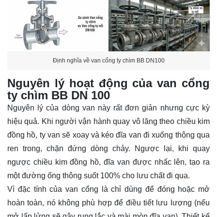
Định nghĩa về van cổng ty chìm BB DN100
Nguyên lý hoạt động của van cổng
ty chìm BB DN 100
Nguyên lý của dòng van này rất đơn giản nhưng cực kỳ
hiệu quả. Khi người vận hành quay vô lăng theo chiều kim
đồng hồ, ty van sẽ xoay và kéo đĩa van đi xuống thông qua
ren trong, chặn đứng dòng chảy. Ngược lại, khi quay
ngược chiều kim đồng hồ, đĩa van được nhấc lên, tạo ra
một đường ống thông suốt 100% cho lưu chất đi qua.
Vì đặc tính của van cổng là chỉ dùng để đóng hoặc mở
hoàn toàn, nó không phù hợp để điều tiết lưu lượng (nếu
mở lấp lửng sẽ gây rung lắc và mài mòn đĩa van). Thiết kế