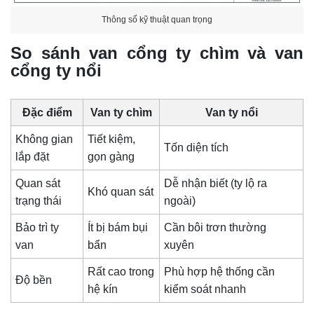
Thông số kỹ thuật quan trọng
So sánh van cổng ty chìm và van
cổng ty nổi
Đặc điểm
Van ty chìm
Van ty nổi
Không gian
Tiết kiệm,
Tốn diện tích
lắp đặt
gọn gàng
Quan sát
Dễ nhận biết (ty lộ ra
Khó quan sát
trạng thái
ngoài)
Bảo trì ty
Ít bị bám bụi
Cần bôi trơn thường
van
bẩn
xuyên
Rất cao trong
Phù hợp hệ thống cần
Độ bền
hệ kín
kiểm soát nhanh