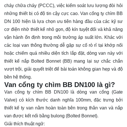
cháy chữa cháy (PCCC), việc kiểm soát lưu lượng đòi hỏi
những thiết bị có độ tin cậy cực cao. Van cổng ty chìm BB
DN 100 hiện là lựa chọn ưu tiên hàng đầu của các kỹ sư
cơ điện nhờ thiết kế nhỏ gọn, độ kín tuyệt đối và khả năng
vận hành ổn định trong môi trường áp suất lớn. Khác với
các loại van thông thường dễ gặp sự cố rò rỉ tại khớp nối
hoặc chiếm quá nhiều diện tích lắp đặt, dòng van này với
thiết kế nắp Bolted Bonnet (BB) mang lại sự chắc chắn
vượt trội, giải quyết triệt để bài toán không gian hẹp và độ
bền hệ thống.
Van cổng ty chìm BB DN100 là gì?
Van cổng ty
chìm BB DN100 là dòng van cổng (Gate
Valve) có kích thước danh nghĩa 100mm, đặc trưng bởi
thiết kế ty van nằm hoàn toàn bên trong thân van và nắp
van được kết nối bằng bulong (Bolted Bonnet).
Giải thích thuật ngữ: