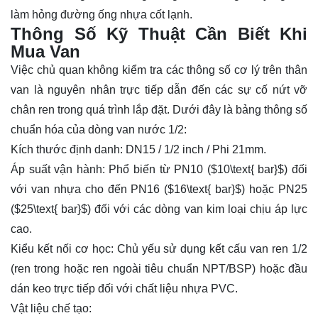
làm hỏng đường ống nhựa cốt lạnh.
Thông Số Kỹ Thuật Cần Biết Khi
Mua Van
Việc chủ quan không kiểm tra các thông số cơ lý trên thân
van là nguyên nhân trực tiếp dẫn đến các sự cố nứt vỡ
chân ren trong quá trình lắp đặt. Dưới đây là bảng thông số
chuẩn hóa của dòng van nước 1/2:
Kích thước định danh: DN15 / 1/2 inch / Phi 21mm.
Áp suất vận hành: Phổ biến từ PN10 (
$10\text{ bar}$
) đối
với van nhựa cho đến PN16 (
$16\text{ bar}$
) hoặc PN25
(
$25\text{ bar}$
) đối với các dòng van kim loại chịu áp lực
cao.
Kiểu kết nối cơ học: Chủ yếu sử dụng kết cấu van ren 1/2
(ren trong hoặc ren ngoài tiêu chuẩn NPT/BSP) hoặc đầu
dán keo trực tiếp đối với chất liệu nhựa PVC.
Vật liệu chế tạo: