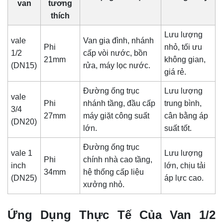
van
tương
thích
Lưu lượng
vale
Van gia đình, nhánh
Phi
nhỏ, tối ưu
1/2
cấp vòi nước, bồn
21mm
không gian,
(DN15)
rửa, máy lọc nước.
giá rẻ.
Đường ống trục
Lưu lượng
vale
Phi
nhánh tầng, đầu cấp
trung bình,
3/4
27mm
máy giặt công suất
cân bằng áp
(DN20)
lớn.
suất tốt.
Đường ống trục
vale 1
Lưu lượng
Phi
chính nhà cao tầng,
inch
lớn, chịu tải
34mm
hệ thống cấp liệu
(DN25)
áp lực cao.
xưởng nhỏ.
Ứng Dụng Thực Tế Của Van 1/2