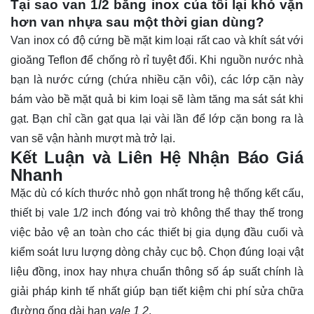
Tại sao van 1/2 bằng inox của tôi lại khó vặn
hơn van nhựa sau một thời gian dùng?
Van inox có độ cứng bề mặt kim loại rất cao và khít sát với
gioăng Teflon để chống rò rỉ tuyệt đối. Khi nguồn nước nhà
bạn là nước cứng (chứa nhiều cặn vôi), các lớp cặn này
bám vào bề mặt quả bi kim loại sẽ làm tăng ma sát sát khi
gạt. Bạn chỉ cần gạt qua lại vài lần để lớp cặn bong ra là
van sẽ vận hành mượt mà trở lại.
Kết Luận và Liên Hệ Nhận Báo Giá
Nhanh
Mặc dù có kích thước nhỏ gọn nhất trong hệ thống kết cấu,
thiết bị
vale
1/2 inch đóng vai trò không thể thay thế trong
việc bảo vệ an toàn cho các thiết bị gia dụng đầu cuối và
kiểm soát lưu lượng dòng chảy cục bộ. Chọn đúng loại vật
liệu đồng, inox hay nhựa chuẩn thông số áp suất chính là
giải pháp kinh tế nhất giúp bạn tiết kiệm chi phí sửa chữa
đường ống dài hạn
vale 1 2
.