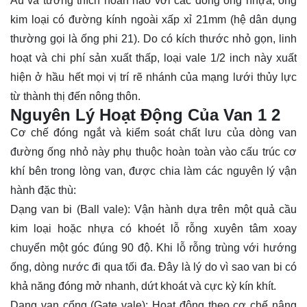
Âu và tương thích hoàn hảo với các dòng ống nhựa, ống
kim loại có đường kính ngoài xấp xỉ 21mm (hệ dân dụng
thường gọi là ống phi 21). Do có kích thước nhỏ gọn, linh
hoạt và chi phí sản xuất thấp, loại vale 1/2 inch này xuất
hiện ở hầu hết mọi vị trí rẽ nhánh của mạng lưới thủy lực
từ thành thị đến nông thôn.
Nguyên Lý Hoạt Động Của Van 1 2
Cơ chế đóng ngắt và kiểm soát chất lưu của dòng van
đường ống nhỏ này phụ thuộc hoàn toàn vào cấu trúc cơ
khí bên trong lòng van, được chia làm các nguyên lý vận
hành đặc thù:
Dạng van bi (Ball vale): Vận hành dựa trên một quả cầu
kim loại hoặc nhựa có khoét lỗ rỗng xuyên tâm xoay
chuyển một góc đúng 90 độ. Khi lỗ rỗng trùng với hướng
ống, dòng nước đi qua tối đa. Đây là lý do vì sao van bi có
khả năng đóng mở nhanh, dứt khoát và cực kỳ kín khít.
Dạng van cổng (Gate vale): Hoạt động theo cơ chế nâng