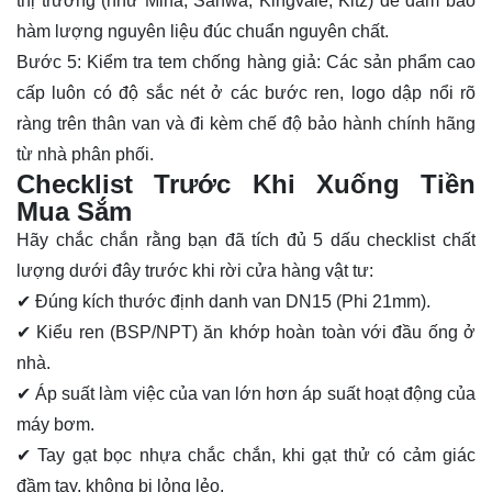
thị trường (như Miha, Sanwa, Kingvale, Kitz) để đảm bảo
hàm lượng nguyên liệu đúc chuẩn nguyên chất.
Bước 5: Kiểm tra tem chống hàng giả: Các sản phẩm cao
cấp luôn có độ sắc nét ở các bước ren, logo dập nổi rõ
ràng trên thân van và đi kèm chế độ bảo hành chính hãng
từ nhà phân phối.
Checklist Trước Khi Xuống Tiền
Mua Sắm
Hãy chắc chắn rằng bạn đã tích đủ 5 dấu checklist chất
lượng dưới đây trước khi rời cửa hàng vật tư:
✔ Đúng kích thước định danh van DN15 (Phi 21mm).
✔ Kiểu ren (BSP/NPT) ăn khớp hoàn toàn với đầu ống ở
nhà.
✔ Áp suất làm việc của van lớn hơn áp suất hoạt động của
máy bơm.
✔ Tay gạt bọc nhựa chắc chắn, khi gạt thử có cảm giác
đầm tay, không bị lỏng lẻo.