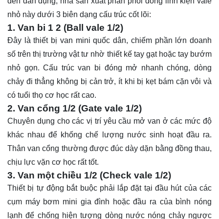
đến dân dụng, nhà sản xuất phân phối dòng linh kiện vale
nhỏ này dưới 3 biên dạng cấu trúc cốt lõi:
1. Van bi 1 2 (Ball vale 1/2)
Đây là thiết bị van mini quốc dân, chiếm phần lớn doanh
số trên thị trường vật tư nhờ thiết kế tay gạt hoặc tay bướm
nhỏ gọn. Cấu trúc van bi đóng mở nhanh chóng, dòng
chảy đi thẳng không bị cản trở, ít khi bị kẹt bám cặn vôi và
có tuổi thọ cơ học rất cao.
2. Van cổng 1/2 (Gate vale 1/2)
Chuyên dụng cho các vị trí yêu cầu mở van ở các mức độ
khác nhau để khống chế lượng nước sinh hoạt đầu ra.
Thân van cổng thường được đúc dày dặn bằng đồng thau,
chịu lực vặn cơ học rất tốt.
3. Van một chiều 1/2 (Check vale 1/2)
Thiết bị tự động bắt buộc phải lắp đặt tại đầu hút của các
cụm máy bơm mini gia đình hoặc đầu ra của bình nóng
lạnh để chống hiện tượng dòng nước nóng chảy ngược