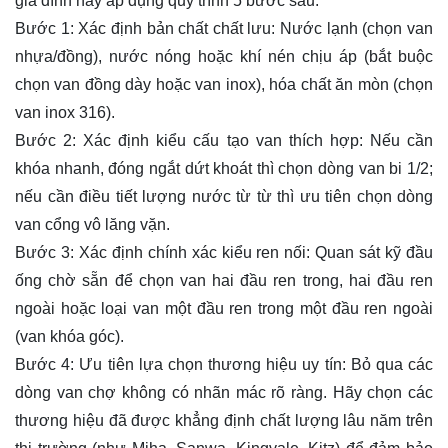
gia đình hãy áp dụng quy trình 5 bước sau:
Bước 1: Xác định bản chất chất lưu: Nước lạnh (chọn van
nhựa/đồng), nước nóng hoặc khí nén chịu áp (bắt buộc
chọn van đồng dày hoặc van inox), hóa chất ăn mòn (chọn
van inox 316).
Bước 2: Xác định kiểu cấu tạo van thích hợp: Nếu cần
khóa nhanh, đóng ngắt dứt khoát thì chọn dòng van bi 1/2;
nếu cần điều tiết lượng nước từ từ thì ưu tiên chọn dòng
van cổng vô lăng vặn.
Bước 3: Xác định chính xác kiểu ren nối: Quan sát kỹ đầu
ống chờ sẵn để chọn van hai đầu ren trong, hai đầu ren
ngoài hoặc loại van một đầu ren trong một đầu ren ngoài
(van khóa góc).
Bước 4: Ưu tiên lựa chọn thương hiệu uy tín: Bỏ qua các
dòng van chợ không có nhãn mác rõ ràng. Hãy chọn các
thương hiệu đã được khẳng định chất lượng lâu năm trên