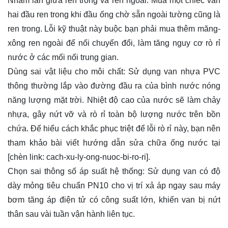
Nhầm lẫn giữa ren trong và ren ngoài: Mua một chiếc van
hai đầu ren trong khi đầu ống chờ sẵn ngoài tường cũng là
ren trong. Lỗi kỹ thuật này buộc bạn phải mua thêm măng-
xông ren ngoài để nối chuyển đổi, làm tăng nguy cơ rò rỉ
nước ở các mối nối trung gian.
Dùng sai vật liệu cho môi chất: Sử dụng van nhựa PVC
thông thường lắp vào đường đầu ra của bình nước nóng
năng lượng mặt trời. Nhiệt độ cao của nước sẽ làm chảy
nhựa, gây nứt vỡ và rò rỉ toàn bộ lượng nước trên bồn
chứa. Để hiểu cách khắc phục triệt để lỗi rò rỉ này, bạn nên
tham khảo bài viết hướng dẫn sửa chữa ống nước tại
[chèn link: cach-xu-ly-ong-nuoc-bi-ro-ri].
Chọn sai thông số áp suất hệ thống: Sử dụng van có độ
dày mỏng tiêu chuẩn PN10 cho vị trí xả áp ngay sau máy
bơm tăng áp điện tử có công suất lớn, khiến van bị nứt
thân sau vài tuần vận hành liên tục.