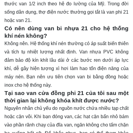
thước van 1/2 inch theo hệ đo lường của Mỹ. Trong đời
sống dân dụng, thợ điện nước thường gọi tắt là van phi 21
hoặc van 21.
Có nên dùng van bi nhựa 21 cho hệ thống
khí nén không?
Không nên. Hệ thống khí nén thường có áp suất biến thiên
và tích tụ nhiệt lượng nhất định. Van nhựa PVC không
đảm bảo độ kín khít lâu dài ở các bước ren dưới áp lực
khí, dễ gây hiện tượng xì hơi làm hao tổn điện năng của
máy nén. Bạn nên ưu tiên chọn van bi bằng đồng hoặc
inox cho hệ thống này.
Tại sao van cửa đồng phi 21 của tôi sau một
thời gian lại không khóa khít được nước?
Nguyên nhân chủ yếu do nguồn nước chứa nhiều tạp chất
hoặc cặn vôi. Khi bạn đóng van, các hạt cặn bẩn nhỏ bám
vào phần rãnh chạy của đĩa van, ngăn không cho tấm chặn