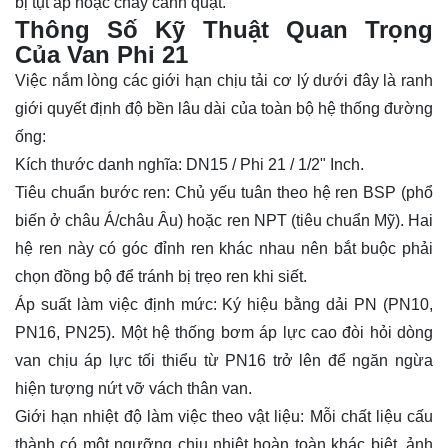
bị tụt áp hoặc cháy cánh quạt.
Thông Số Kỹ Thuật Quan Trọng
Của Van Phi 21
Việc nắm lòng các giới hạn chịu tải cơ lý dưới đây là ranh
giới quyết định độ bền lâu dài của toàn bộ hệ thống đường
ống:
Kích thước danh nghĩa: DN15 / Phi 21 / 1/2" Inch.
Tiêu chuẩn bước ren: Chủ yếu tuân theo hệ ren BSP (phổ
biến ở châu Á/châu Âu) hoặc ren NPT (tiêu chuẩn Mỹ). Hai
hệ ren này có góc đỉnh ren khác nhau nên bắt buộc phải
chọn đồng bộ để tránh bị trẹo ren khi siết.
Áp suất làm việc định mức: Ký hiệu bằng dải PN (PN10,
PN16, PN25). Một hệ thống bơm áp lực cao đòi hỏi dòng
van chịu áp lực tối thiểu từ PN16 trở lên để ngăn ngừa
hiện tượng nứt vỡ vách thân van.
Giới hạn nhiệt độ làm việc theo vật liệu: Mỗi chất liệu cấu
thành có một ngưỡng chịu nhiệt hoàn toàn khác biệt, ảnh