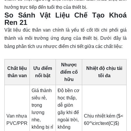
hưởng trực tiếp đến tuổi thọ của thiết bị.
So Sánh Vật Liệu Chế Tạo Khoá
Ren 21
Vật liệu đúc thân van chính là yếu tố cốt lõi chi phối giá
thành và môi trường ứng dụng của thiết bị. Dưới đây là
bảng phân tích ưu nhược điểm chi tiết giữa các chất liệu:
Nhược
Chất liệu
Ưu điểm
Nhiệt độ chịu tải
điểm cố
thân van
nổi bật
tối đa
hữu
Giá thành
Độ bền cơ
siêu rẻ,
học thấp,
trọng
dễ giòn
lượng
gãy khi để
Van nhựa
Chịu nhiệt kém (
$<
nhẹ,
ngoài trời,
PVC/PPR
60^\circ\text{C}$
)
không bị rỉ
không