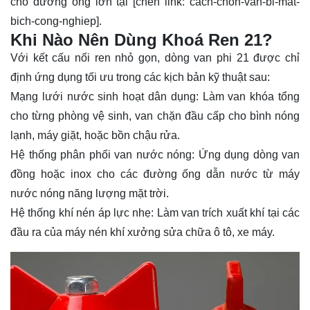
cho đường ống lớn tại [chèn link: cach-chon-van-bi-mat-
bich-cong-nghiep].
Khi Nào Nên Dùng Khoá Ren 21?
Với kết cấu nối ren nhỏ gọn, dòng van phi 21 được chỉ
định ứng dụng tối ưu trong các kịch bản kỹ thuật sau:
Mạng lưới nước sinh hoạt dân dụng: Làm van khóa tổng
cho từng phòng vệ sinh, van chặn đầu cấp cho bình nóng
lạnh, máy giặt, hoặc bồn chậu rửa.
Hệ thống phân phối van nước nóng: Ứng dụng dòng van
đồng hoặc inox cho các đường ống dẫn nước từ máy
nước nóng năng lượng mặt trời.
Hệ thống khí nén áp lực nhẹ: Làm van trích xuất khí tại các
đầu ra của máy nén khí xưởng sửa chữa ô tô, xe máy.