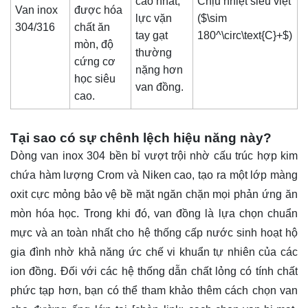
cao nhất,
Chịu nhiệt siêu việt
Van inox
được hóa
lực vặn
(
$\sim
304/316
chất ăn
tay gạt
180^\circ\text{C}+$
)
mòn, độ
thường
cứng cơ
nặng hơn
học siêu
van đồng.
cao.
Tại sao có sự chênh lệch hiệu năng này?
Dòng van inox 304 bền bỉ vượt trội nhờ cấu trúc hợp kim
chứa hàm lượng Crom và Niken cao, tạo ra một lớp màng
oxit cực mỏng bảo vệ bề mặt ngăn chặn mọi phản ứng ăn
mòn hóa học. Trong khi đó, van đồng là lựa chọn chuẩn
mực và an toàn nhất cho hệ thống cấp nước sinh hoạt hộ
gia đình nhờ khả năng ức chế vi khuẩn tự nhiên của các
ion đồng. Đối với các hệ thống dẫn chất lỏng có tính chất
phức tạp hơn, bạn có thể tham khảo thêm cách chọn van