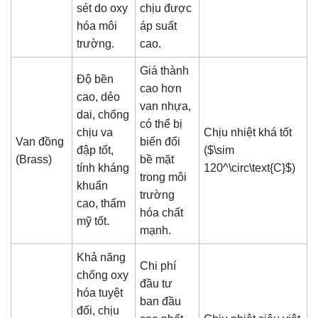
sét do oxy
chịu được
hóa môi
áp suất
trường.
cao.
Giá thành
Độ bền
cao hơn
cao, dẻo
van nhựa,
dai, chống
có thể bị
chịu va
Chịu nhiệt khá tốt
Van đồng
biến đổi
đập tốt,
(
$\sim
(Brass)
bề mặt
tính kháng
120^\circ\text{C}$
)
trong môi
khuẩn
trường
cao, thẩm
hóa chất
mỹ tốt.
mạnh.
Khả năng
Chi phí
chống oxy
đầu tư
hóa tuyệt
ban đầu
đối, chịu