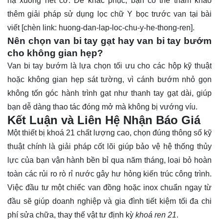
hạ xuống hết cỡ. Để khắc phục, bạn có thể tham khảo
thêm giải pháp sử dụng lọc chữ Y bọc trước van tại bài
viết [chèn link: huong-dan-lap-loc-chu-y-he-thong-ren].
Nên chọn van bi tay gạt hay van bi tay bướm
cho không gian hẹp?
Van bi tay bướm là lựa chọn tối ưu cho các hộp kỹ thuật
hoặc không gian hẹp sát tường, vì cánh bướm nhỏ gọn
không tốn góc hành trình gạt như thanh tay gạt dài, giúp
bạn dễ dàng thao tác đóng mở mà không bị vướng víu.
Kết Luận và Liên Hệ Nhận Báo Giá
Một thiết bị
khoá
21 chất lượng cao, chọn đúng thông số kỹ
thuật chính là giải pháp cốt lõi giúp bảo vệ hệ thống thủy
lực của bạn vận hành bền bỉ qua năm tháng, loại bỏ hoàn
toàn các rủi ro rò rỉ nước gây hư hỏng kiến trúc công trình.
Việc đầu tư một chiếc van đồng hoặc inox chuẩn ngay từ
đầu sẽ giúp doanh nghiệp và gia đình tiết kiệm tối đa chi
phí sửa chữa, thay thế vật tư định kỳ
khoá ren 21
.