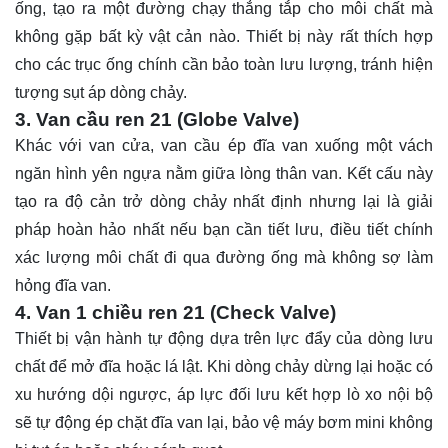
ống, tạo ra một đường chạy thẳng tắp cho môi chất mà
không gặp bất kỳ vật cản nào. Thiết bị này rất thích hợp
cho các trục ống chính cần bảo toàn lưu lượng, tránh hiện
tượng sụt áp dòng chảy.
3. Van cầu ren 21 (Globe Valve)
Khác với van cửa, van cầu ép đĩa van xuống một vách
ngăn hình yên ngựa nằm giữa lòng thân van. Kết cấu này
tạo ra độ cản trở dòng chảy nhất định nhưng lại là giải
pháp hoàn hảo nhất nếu bạn cần tiết lưu, điều tiết chính
xác lượng môi chất đi qua đường ống mà không sợ làm
hỏng đĩa van.
4. Van 1 chiều ren 21 (Check Valve)
Thiết bị vận hành tự động dựa trên lực đẩy của dòng lưu
chất để mở đĩa hoặc lá lật. Khi dòng chảy dừng lại hoặc có
xu hướng dội ngược, áp lực đối lưu kết hợp lò xo nội bộ
sẽ tự động ép chặt đĩa van lại, bảo vệ máy bơm mini không