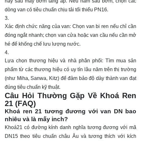
hay sau máy bơm tăng áp. Nếu nằm sau bơm, chọn các
dòng van có tiêu chuẩn chịu tải tối thiểu PN16.
Xác định chức năng của van: Chọn van bi ren nếu chỉ cần
đóng ngắt nhanh; chọn van cửa hoặc van cầu nếu cần mở
hé để khống chế lưu lượng nước.
Lựa chọn thương hiệu và nhà phân phối: Tìm mua sản
phẩm từ các thương hiệu có uy tín lâu năm trên thị trường
(như Miha, Sanwa, Kitz) để đảm bảo độ dày thành van đạt
đúng tiêu chuẩn kỹ thuật.
Câu Hỏi Thường Gặp Về Khoá Ren
21 (FAQ)
Khoá ren 21 tương đương với van DN bao
nhiêu và là mấy inch?
Khoá21 có đường kính danh nghĩa tương đương với mã
DN15 theo tiêu chuẩn châu Âu và tương thích với kích