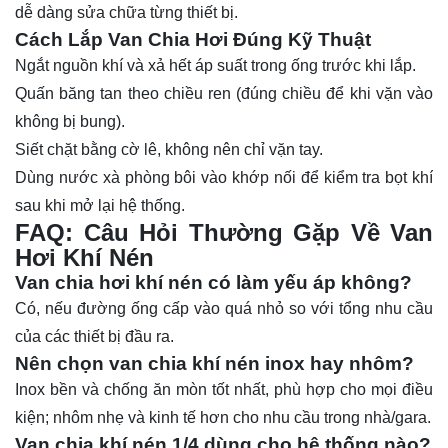
dễ dàng sửa chữa từng thiết bị.
Cách Lắp Van Chia Hơi Đúng Kỹ Thuật
Ngắt nguồn khí và xả hết áp suất trong ống trước khi lắp.
Quấn băng tan theo chiều ren (đúng chiều để khi vặn vào
không bị bung).
Siết chặt bằng cờ lê, không nên chỉ vặn tay.
Dùng nước xà phòng bôi vào khớp nối để kiểm tra bọt khí
sau khi mở lại hệ thống.
FAQ: Câu Hỏi Thường Gặp Về Van
Hơi Khí Nén
Van chia hơi khí nén có làm yếu áp không?
Có, nếu đường ống cấp vào quá nhỏ so với tổng nhu cầu
của các thiết bị đầu ra.
Nên chọn van chia khí nén inox hay nhôm?
Inox bền và chống ăn mòn tốt nhất, phù hợp cho mọi điều
kiện; nhôm nhẹ và kinh tế hơn cho nhu cầu trong nhà/gara.
Van chia khí nén 1/4 dùng cho hệ thống nào?