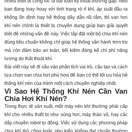
nhiều thiết bị cùng lúc là bài toán kỹ thuật thường gặp. Nếu
bạn đang loay hoay với tình trạng rò rỉ khí, áp suất đầu ra
không ổn định hay hệ thống dây dẫn rối rắm, thì van hơi
khí nén chính là thiết bị chuyên dụng giúp bạn giải quyết
triệt để những vấn đề này. Việc lắp đặt một bộ chia khí nén
đúng tiêu chuẩn không chỉ giúp hệ thống vận hành trơn tru
mà còn đảm bảo an toàn, tiết kiệm đáng kể chi phí năng
lượng do thất thoát khí.
Bài viết này sẽ đi sâu vào phân tích vai trò, cấu tạo và cách
lựa chọn van chia hơi phù hợp để bạn có thể tối ưu hóa hệ
thống khí nén của mình một cách chuyên nghiệp nhất.
Vì Sao Hệ Thống Khí Nén Cần Van
Chia Hơi Khí Nén?
Trong thực tế sản xuất, một máy nén khí thường phải cấp
khí cho nhiều thiết bị như súng hơi, máy tháo vỏ, hay các
dây chuyền robot tự động. Việc sử dụng các phương pháp
chia khí thủ công hoặc phụ kiện không đạt chuẩn thường