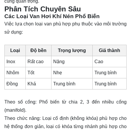
cùng quan trọng.
Phân Tích Chuyên Sâu
Các Loại Van Hơi Khí Nén Phổ Biến
Việc lựa chọn loại van phù hợp phụ thuộc vào môi trường
sử dụng:
Loại
Độ bền
Trọng lượng
Giá thành
Inox
Rất cao
Nặng
Cao
Nhôm
Tốt
Nhẹ
Trung bình
Đồng
Khá
Trung bình
Trung bình
Theo số cổng: Phổ biến từ chia 2, 3 đến nhiều cổng
(manifold).
Theo chức năng: Loại cố định (không khóa) phù hợp cho
hệ thống đơn giản, loại có khóa từng nhánh phù hợp cho