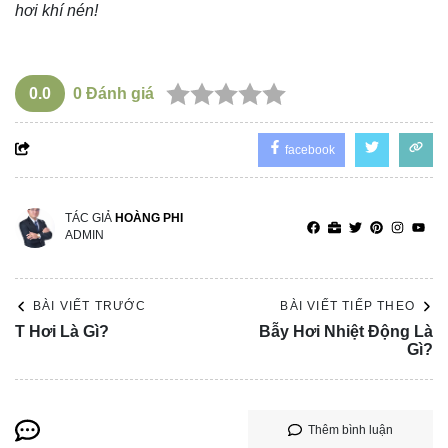
hơi khí nén!
0.0
0
Đánh giá
facebook
TÁC GIẢ
HOÀNG PHI
ADMIN
BÀI VIẾT TRƯỚC
BÀI VIẾT TIẾP THEO
T Hơi Là Gì?
Bẫy Hơi Nhiệt Động Là
Gì?
Thêm bình luận