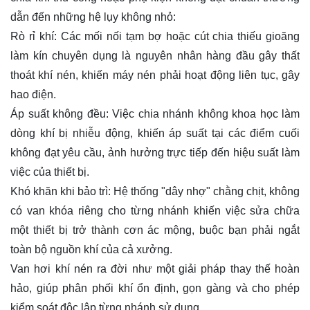
dẫn đến những hệ lụy không nhỏ:
Rò rỉ khí: Các mối nối tạm bợ hoặc cút chia thiếu gioăng
làm kín chuyên dụng là nguyên nhân hàng đầu gây thất
thoát khí nén, khiến máy nén phải hoạt động liên tục, gây
hao điện.
Áp suất không đều: Việc chia nhánh không khoa học làm
dòng khí bị nhiễu động, khiến áp suất tại các điểm cuối
không đạt yêu cầu, ảnh hưởng trực tiếp đến hiệu suất làm
việc của thiết bị.
Khó khăn khi bảo trì: Hệ thống "dây nhợ" chằng chịt, không
có van khóa riêng cho từng nhánh khiến việc sửa chữa
một thiết bị trở thành cơn ác mộng, buộc bạn phải ngắt
toàn bộ nguồn khí của cả xưởng.
Van hơi khí nén ra đời như một giải pháp thay thế hoàn
hảo, giúp phân phối khí ổn định, gọn gàng và cho phép
kiểm soát độc lập từng nhánh sử dụng.