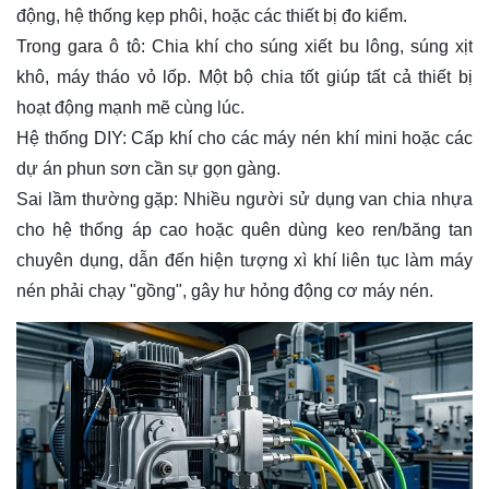
động, hệ thống kẹp phôi, hoặc các thiết bị đo kiểm.
Trong gara ô tô: Chia khí cho súng xiết bu lông, súng xịt
khô, máy tháo vỏ lốp. Một bộ chia tốt giúp tất cả thiết bị
hoạt động mạnh mẽ cùng lúc.
Hệ thống DIY: Cấp khí cho các máy nén khí mini hoặc các
dự án phun sơn cần sự gọn gàng.
Sai lầm thường gặp: Nhiều người sử dụng van chia nhựa
cho hệ thống áp cao hoặc quên dùng keo ren/băng tan
chuyên dụng, dẫn đến hiện tượng xì khí liên tục làm máy
nén phải chạy "gồng", gây hư hỏng động cơ máy nén.