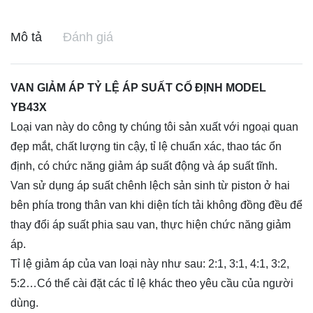
Mô tả
Đánh giá
VAN GIẢM ÁP TỶ LỆ ÁP SUẤT CỐ ĐỊNH MODEL
YB43X
Loại van này do công ty chúng tôi sản xuất với ngoại quan
đẹp mắt, chất lượng tin cậy, tỉ lệ chuẩn xác, thao tác ổn
định, có chức năng giảm áp suất động và áp suất tĩnh.
Van sử dụng áp suất chênh lệch sản sinh từ piston ở hai
bên phía trong thân van khi diện tích tải không đồng đều để
thay đổi áp suất phia sau van, thực hiện chức năng giảm
áp.
Tỉ lệ giảm áp của van loại này như sau: 2:1, 3:1, 4:1, 3:2,
5:2…Có thể cài đặt các tỉ lệ khác theo yêu cầu của người
dùng.