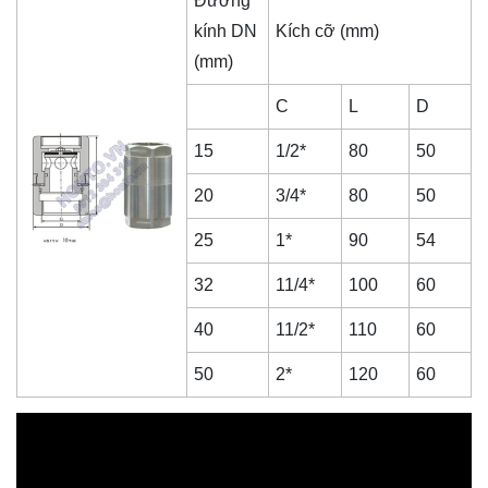
Đường
kính DN
Kích cỡ (mm)
(mm)
C
L
D
15
1/2*
80
50
20
3/4*
80
50
25
1*
90
54
32
11/4*
100
60
40
11/2*
110
60
50
2*
120
60