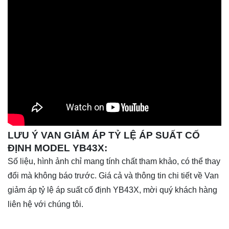
LƯU Ý VAN GIẢM ÁP TỶ LỆ ÁP SUẤT CỐ
ĐỊNH MODEL YB43X:
Số liệu, hình ảnh chỉ mang tính chất tham khảo, có thể thay
đổi mà không báo trước. Giá cả và thông tin chi tiết về Van
giảm áp tỷ lệ áp suất cố định YB43X, mời quý khách hàng
liên hệ với chúng tôi.