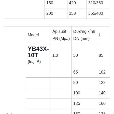
150
420
310/350
200
358
355/400
Áp suất
Đường kính
Model
L
PN (Mpa)
DN (mm)
YB43X-
10T
1.0
50
85
(loại B)
65
102
80
122
100
140
125
160
150
178