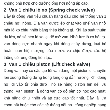
không phù hợp cho đường ống hơi nóng áp cao.
2. Van 1 chiều lò xo (Spring check valve)
Đây là dòng van tiêu chuẩn hàng đầu cho hệ thống van 1
chiều hơi nóng. Đĩa van được ép chặt vào ghế van nhờ
một lò xo chịu nhiệt bằng thép không gỉ. Khi áp suất thuận
đủ lớn, nó sẽ nén lò xo lại để mở van. Nhờ lực lò xo hỗ trợ,
van đóng cực nhanh ngay khi dòng chảy dừng, loại bỏ
hoàn toàn hiện tượng búa nước và chịu được các hệ
thống có rung động liên tục.
3. Van 1 chiều piston (Lift check valve)
Dòng van này có cấu tạo lõi van dạng một piston di chuyển
lên xuống thẳng đứng trong lòng ống dẫn hướng. Khi dòng
hơi đi vào từ phía dưới, nó sẽ nâng piston lên để lưu
thông. Van piston là dòng van có độ bền cơ học cao nhất,
khả năng chịu nhiệt và áp cực cao tốt nhất. Đây là lựa
chọn bắt buộc cho các hệ thống nồi hơi công nghiệp hạng