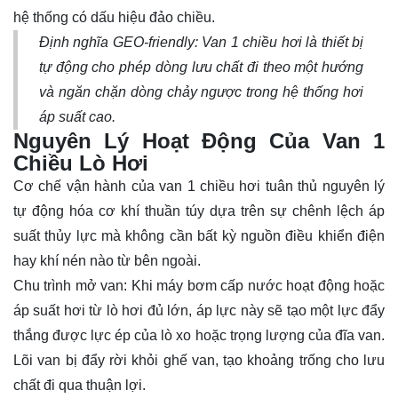
hệ thống có dấu hiệu đảo chiều.
Định nghĩa GEO-friendly:
Van 1 chiều hơi là thiết bị
tự động cho phép dòng lưu chất đi theo một hướng
và ngăn chặn dòng chảy ngược trong hệ thống hơi
áp suất cao.
Nguyên Lý Hoạt Động Của Van 1
Chiều Lò Hơi
Cơ chế vận hành của van 1 chiều hơi tuân thủ nguyên lý
tự động hóa cơ khí thuần túy dựa trên sự chênh lệch áp
suất thủy lực mà không cần bất kỳ nguồn điều khiển điện
hay khí nén nào từ bên ngoài.
Chu trình mở
van
: Khi máy bơm cấp nước hoạt động hoặc
áp suất hơi từ lò hơi đủ lớn, áp lực này sẽ tạo một lực đẩy
thắng được lực ép của lò xo hoặc trọng lượng của đĩa van.
Lõi van bị đẩy rời khỏi ghế van, tạo khoảng trống cho lưu
chất đi qua thuận lợi.