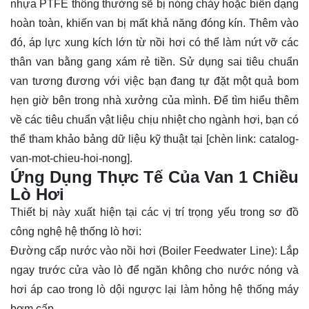
nhựa PTFE thông thường sẽ bị nóng chảy hoặc biến dạng
hoàn toàn, khiến van bị mất khả năng đóng kín. Thêm vào
đó, áp lực xung kích lớn từ nồi hơi có thể làm nứt vỡ các
thân van bằng gang xám rẻ tiền. Sử dụng sai tiêu chuẩn
van tương đương với việc bạn đang tự đặt một quả bom
hẹn giờ bên trong nhà xưởng của mình. Để tìm hiểu thêm
về các tiêu chuẩn vật liệu chịu nhiệt cho ngành hơi, bạn có
thể tham khảo bảng dữ liệu kỹ thuật tại [chèn link: catalog-
van-mot-chieu-hoi-nong].
Ứng Dụng Thực Tế Của Van 1 Chiều
Lò Hơi
Thiết bị này xuất hiện tại các vị trí trọng yếu trong sơ đồ
công nghệ hệ thống lò hơi:
Đường cấp nước vào nồi hơi (Boiler Feedwater Line): Lắp
ngay trước cửa vào lò để ngăn không cho nước nóng và
hơi áp cao trong lò dội ngược lại làm hỏng hệ thống máy
bơm cấp.