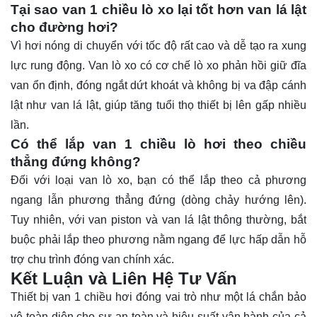
Tại sao van 1 chiều lò xo lại tốt hơn van lá lật
cho đường hơi?
Vì hơi nóng di chuyển với tốc độ rất cao và dễ tạo ra xung
lực rung động. Van lò xo có cơ chế lò xo phản hồi giữ đĩa
van ổn định, đóng ngắt dứt khoát và không bị va đập cánh
lật như van lá lật, giúp tăng tuổi thọ thiết bị lên gấp nhiều
lần.
Có thể lắp van 1 chiều lò hơi theo chiều
thẳng đứng không?
Đối với loại van lò xo, bạn có thể lắp theo cả phương
ngang lẫn phương thẳng đứng (dòng chảy hướng lên).
Tuy nhiên, với van piston và van lá lật thông thường, bắt
buộc phải lắp theo phương nằm ngang để lực hấp dẫn hỗ
trợ chu trình đóng van chính xác.
Kết Luận và Liên Hệ Tư Vấn
Thiết bị
van
1 chiều hơi đóng vai trò như một lá chắn bảo
vệ toàn diện cho sự an toàn và hiệu suất vận hành của cả