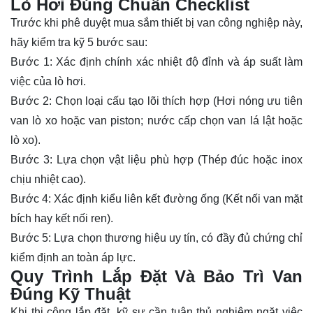
Lò Hơi Đúng Chuẩn Checklist
Trước khi phê duyệt mua sắm thiết bị van công nghiệp này,
hãy kiểm tra kỹ 5 bước sau:
Bước 1: Xác định chính xác nhiệt độ đỉnh và áp suất làm
việc của lò hơi.
Bước 2: Chọn loại cấu tạo lõi thích hợp (Hơi nóng ưu tiên
van lò xo hoặc van piston; nước cấp chọn van lá lật hoặc
lò xo).
Bước 3: Lựa chọn vật liệu phù hợp (Thép đúc hoặc inox
chịu nhiệt cao).
Bước 4: Xác định kiểu liên kết đường ống (Kết nối van mặt
bích hay kết nối ren).
Bước 5: Lựa chọn thương hiệu uy tín, có đầy đủ chứng chỉ
kiểm định an toàn áp lực.
Quy Trình Lắp Đặt Và Bảo Trì Van
Đúng Kỹ Thuật
Khi thi công lắp đặt, kỹ sư cần tuân thủ nghiêm ngặt việc