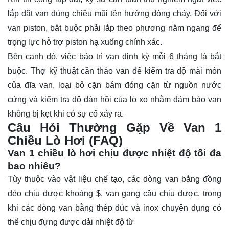
lắp đặt van đúng chiều mũi tên hướng dòng chảy. Đối với
van piston, bắt buộc phải lắp theo phương nằm ngang để
trọng lực hỗ trợ piston hạ xuống chính xác.
Bên cạnh đó, việc bảo trì van định kỳ mỗi 6 tháng là bắt
buộc. Thợ kỹ thuật cần tháo van để kiểm tra độ mài mòn
của đĩa van, loại bỏ cặn bám đóng cặn từ nguồn nước
cứng và kiểm tra độ đàn hồi của lò xo nhằm đảm bảo van
không bị kẹt khi có sự cố xảy ra.
Câu Hỏi Thường Gặp Về Van 1
Chiều Lò Hơi (FAQ)
Van 1 chiều lò hơi chịu được nhiệt độ tối đa
bao nhiêu?
Tùy thuộc vào vật liệu chế tạo, các dòng van bằng đồng
dẻo chịu được khoảng
$
, van gang cầu chịu được, trong
khi các dòng van bằng thép đúc và inox chuyên dụng có
thể chịu đựng được dải nhiệt độ từ