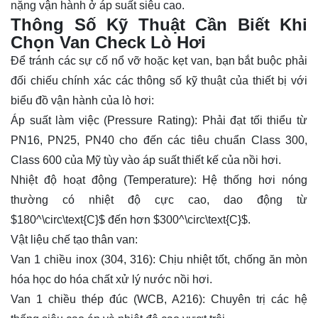
nặng vận hành ở áp suất siêu cao.
Thông Số Kỹ Thuật Cần Biết Khi
Chọn Van Check Lò Hơi
Để tránh các sự cố nổ vỡ hoặc kẹt van, bạn bắt buộc phải
đối chiếu chính xác các thông số kỹ thuật của thiết bị với
biểu đồ vận hành của lò hơi:
Áp suất làm việc (Pressure Rating): Phải đạt tối thiểu từ
PN16, PN25, PN40 cho đến các tiêu chuẩn Class 300,
Class 600 của Mỹ tùy vào áp suất thiết kế của nồi hơi.
Nhiệt độ hoạt động (Temperature): Hệ thống hơi nóng
thường có nhiệt độ cực cao, dao động từ
$180^\circ\text{C}$
đến hơn
$300^\circ\text{C}$
.
Vật liệu chế tạo thân van:
Van 1 chiều inox (304, 316): Chịu nhiệt tốt, chống ăn mòn
hóa học do hóa chất xử lý nước nồi hơi.
Van 1 chiều thép đúc (WCB, A216): Chuyên trị các hệ