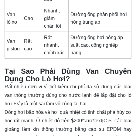
Nhanh,
Van
Đường ống phân phối hơi
Cao
giảm
lò xo
nóng trung áp
chấn tốt
Rất
Đường ống hơi nóng áp
Van
Rất
nhanh,
suất cao, công nghiệp
piston
cao
chính xác
nặng
Tại Sao Phải Dùng Van Chuyên
Dụng Cho Lò Hơi?
Rất nhiều đơn vị vì tiết kiệm chi phí đã sử dụng các loại
van thông thường dùng cho nước lạnh để lắp đặt cho lò
hơi. Đây là một sai lầm vô cùng tai hại.
Dòng hơi bão hòa và hơi quá nhiệt có tính chất phá hủy cơ
học rất mạnh. Ở nhiệt độ trên
$200^\circ\text{C}$
, các loại
gioăng làm kín thông thường bằng cao su EPDM hay