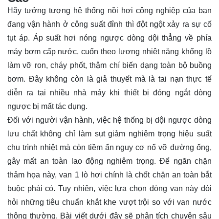
Hãy tưởng tượng hệ thống nồi hơi công nghiệp của bạn
đang vận hành ở công suất đỉnh thì đột ngột xảy ra sự cố
tụt áp. Áp suất hơi nóng ngược dòng dội thẳng về phía
máy bơm cấp nước, cuốn theo lượng nhiệt năng khổng lồ
làm vỡ ron, cháy phốt, thậm chí biến dạng toàn bộ buồng
bơm. Đây không còn là giả thuyết mà là tai nạn thực tế
diễn ra tại nhiều nhà máy khi thiết bị đóng ngắt dòng
ngược bị mất tác dụng.
Đối với người vận hành, việc hệ thống bị dội ngược dòng
lưu chất không chỉ làm sụt giảm nghiêm trọng hiệu suất
chu trình nhiệt mà còn tiềm ẩn nguy cơ nổ vỡ đường ống,
gây mất an toàn lao động nghiêm trọng. Để ngăn chặn
thảm họa này,
van
1 lò hơi chính là chốt chặn an toàn bắt
buộc phải có. Tuy nhiên, việc lựa chọn dòng van này đòi
hỏi những tiêu chuẩn khắt khe vượt trội so với van nước
thông thường. Bài viết dưới đây sẽ phân tích chuyên sâu