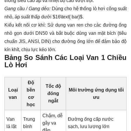
thống siêu cao áp và nhiệt độ cao vượt trội.
Gang cầu / Gang dẻo:
Dùng cho hệ thống lò hơi công suất
nhỏ, áp suất thấp dưới
$16\text{ bar}$
.
Kiểu kết nối cơ khí: Sử dụng van ren cho các đường ống
nhỏ gọn dưới DN50 và bắt buộc dùng van mặt bích (tiêu
chuẩn JIS, ANSI, DIN) cho đường ống lớn để đảm bảo độ
kín khít, chịu lực kéo lớn.
Bảng So Sánh Các Loại Van 1 Chiều
Lò Hơi
Độ
Tốc độ
Loại
bền
Môi trường ứng dụng tối
đóng
van
cơ
ưu
ngắt
học
Chậm, dễ
Van
Trung
Đường ống cấp nước
gây va
lá lật
bình
sạch, lưu lượng lớn
đập