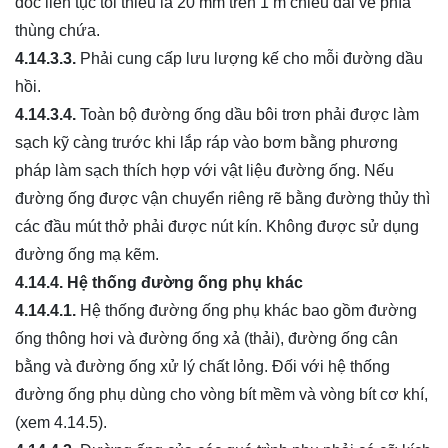
dốc liên tục tối thiểu là 20 mm trên 1 m chiều dài về phía
thùng chứa.
4.14.3.3.
Phải cung cấp lưu lượng kế cho mỗi đường dầu
hồi.
4.14.3.4.
Toàn bộ đường ống dầu bôi trơn phải được làm
sạch kỹ càng trước khi lắp ráp vào bơm bằng phương
pháp làm sạch thích hợp với vật liệu đường ống. Nếu
đường ống được vận chuyển riêng rẽ bằng đường thủy thì
các đầu mút thở phải được nút kín. Không được sử dụng
đường ống mạ kẽm.
4.14.4.
Hệ thống đường ống phụ khác
4.14.4.1.
Hệ thống đường ống phụ khác bao gồm đường
ống thông hơi và đường ống xả (thải), đường ống cân
bằng và đường ống xử lý chất lỏng. Đối với hệ thống
đường ống phụ dùng cho vòng bít mềm và vòng bít cơ khí,
(xem 4.14.5).