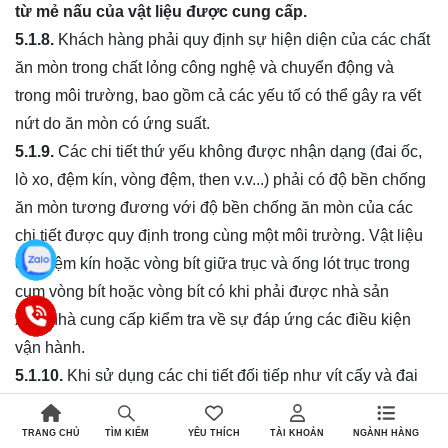
từ m
ẻ
nấu của vật liệu được cung cấp.
5.1.8.
Khách hàng phải quy định sự hiện diện của các chất
ăn mòn trong chất lỏng công nghệ và chuyển động và
trong môi trường, bao gồm cả các yếu tố có thể gây ra vết
nứt do ăn mòn có ứng suất.
5.1.9.
Các chi tiết thứ yếu không được nhận dạng (đai ốc,
lò xo, đệm kín, vòng đệm, then v.v...) phải có độ bền chống
ăn mòn tương đương với độ bền chống ăn mòn của các
chi tiết được quy định trong cùng một môi trường. Vật liệu
của đệm kín hoặc vòng bít giữa trục và ống lót trục trong
cụm vòng bít hoặc vòng bít có khi phải được nhà sản
xuất/nhà cung cấp kiểm tra về sự đáp ứng các điều kiện
vận hành.
5.1.10.
Khi sử dụng các chi tiết đối tiếp như vít cấy và đai
ốc được chế tạo từ thép không gỉ hoặc các vật liệu có xu
hướng bị mài mòn do ma sát thì chúng phải được bôi trơn
TRANG CHỦ
YÊU THÍCH
TÀI KHOẢN
NGÀNH HÀNG
TÌM KIẾM