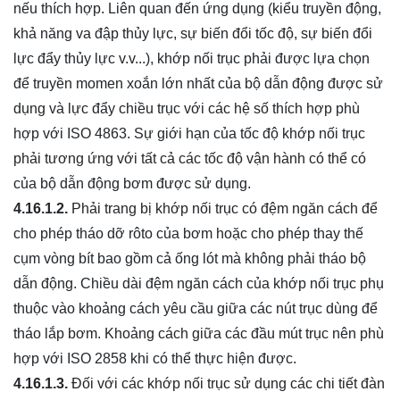
nếu thích hợp. Liên quan đến ứng dụng (kiểu truyền động,
khả năng va đập thủy lực, sự biến đổi tốc độ, sự biến đổi
lực đẩy thủy lực v.v...), khớp nối trục phải được lựa chọn
để truyền momen xoắn lớn nhất của bộ dẫn động được sử
dụng và lực đẩy chiều trục với các hệ số thích hợp phù
hợp với ISO 4863. Sự giới hạn của tốc độ khớp nối trục
phải tương ứng với tất cả các tốc độ vận hành có thể có
của bộ dẫn động bơm được sử dụng.
4.16.1.2.
Phải trang bị khớp nối trục có đệm ngăn cách để
cho phép tháo dỡ rôto của bơm hoặc cho phép thay thế
cụm vòng bít bao gồm cả ống lót mà không phải tháo bộ
dẫn động. Chiều dài đệm ngăn cách của khớp nối trục phụ
thuộc vào khoảng cách yêu cầu giữa các nút trục dùng để
tháo lắp bơm. Khoảng cách giữa các đầu mút trục nên phù
hợp với ISO 2858 khi có thể thực hiện được.
4.16.1.3.
Đối với các khớp nối trục sử dụng các chi tiết đàn