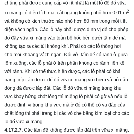
chúng phải được cung cấp với ít nhất là một lỗ để đổ vữa
2
xi măng có diện tích mặt cắt ngang không nhỏ hơn 0,01 m
và không có kích thước nào nhỏ hơn 80 mm trong mỗi tiết
diện vách ngăn. Các lỗ này phải được định vị để cho phép
đổ đầy vữa xi măng vào toàn bộ hốc bên dưới tấm đế mà
không tạo ra các túi không khí. Phải có các lỗ thông hơi
cho mỗi khoang vách ngăn. Đối với tấm đế có rãnh ở giữa
lõm xuống, các lỗ phải ở trên phần không có rãnh liền kề
với rãnh. Khi có thể thực hiện được, các lỗ phải có khả
năng tiếp cận được để đổ vữa xi măng với bơm và bộ dẫn
động đã được lắp đặt. Các lỗ đổ vữa xi măng trong khu
vực khay hứng chất lỏng thì miệng lỗ phải có gờ và nếu lỗ
được định vị trong khu vực mà ở đó có thể có va đập của
chất lỏng thì phải trang bị các vỏ che bằng kim loại cho các
lỗ đổ vữa xi măng.
4.17.2.7.
Các tấm đế không được lắp đặt trên vữa xi măng,