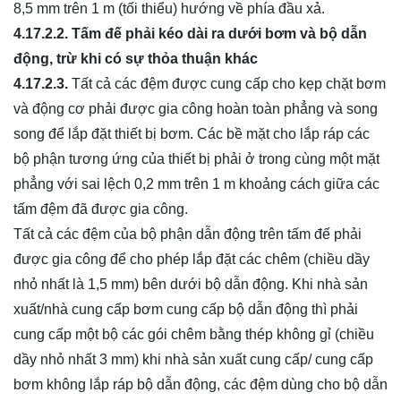
8,5 mm trên 1 m (tối thiểu) hướng về phía đầu xả.
4.17.2.2.
Tấm đế ph
ả
i kéo dài ra dưới bơm và bộ dẫn
động, trừ khi có sự thỏa thuận khác
4.17.2.3.
Tất cả các đệm được cung cấp cho kẹp chặt bơm
và động cơ phải được gia công hoàn toàn phẳng và song
song để lắp đặt thiết bị bơm. Các bề mặt cho lắp ráp các
bộ phận tương ứng của thiết bị phải ở trong cùng một mặt
phẳng với sai lệch 0,2 mm trên 1 m khoảng cách giữa các
tấm đệm đã được gia công.
Tất cả các đệm của bộ phận dẫn động trên tấm đế phải
được gia công để cho phép lắp đặt các chêm (chiều dầy
nhỏ nhất là 1,5 mm) bên dưới bộ dẫn động. Khi nhà sản
xuất/nhà cung cấp bơm cung cấp bộ dẫn động thì phải
cung cấp một bộ các gói chêm bằng thép không gỉ (chiều
dầy nhỏ nhất 3 mm) khi nhà sản xuất cung cấp/ cung cấp
bơm không lắp ráp bộ dẫn động, các đệm dùng cho bộ dẫn