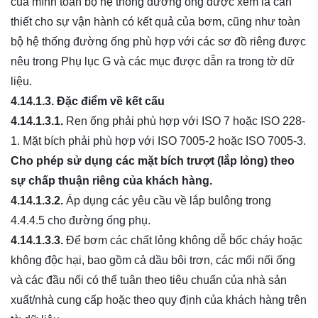
của mình toàn bộ hệ thống đường ống được xem là cần
thiết cho sự vận hành có kết quả của bơm, cũng như toàn
bộ hệ thống đường ống phù hợp với các sơ đồ riêng được
nêu trong Phụ lục G và các mục được dẫn ra trong tờ dữ
liệu.
4.14.1.3.
Đặc đi
ể
m về kết cấu
4.14.1.3.1.
Ren ống phải phù hợp với ISO 7 hoặc ISO 228-
1. Mặt bích phải phù hợp với ISO 7005-2 hoặc ISO 7005-3.
Cho phép s
ử
dụng các mặt b
í
ch trượt (lắp lỏng) theo
sự chấp thuận riêng của khách hàng.
4.14.1.3.2.
Áp dụng các yêu cầu về lắp bulông trong
4.4.4.5 cho đường ống phụ.
4.14.1.3.3.
Để bơm các chất lỏng không dễ bốc cháy hoặc
không độc hại, bao gồm cả dầu bôi trơn, các mối nối ống
và các đầu nối có thể tuân theo tiêu chuẩn của nhà sản
xuất/nhà cung cấp hoặc theo quy định của khách hàng trên