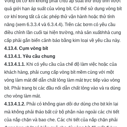
Vòng bít cơ khí không phải chịu áp suất thử thủy tĩnh vượt
quá giới hạn áp suất của vòng bít. Có thể sử dụng vòng bít
cơ khí trong tất cả các phép thử vận hành hoặc thử tính
năng (xem 6.3.3.4 và 6.3.4.4). Trên các bơm có yêu cầu
điều chỉnh lần cuối tại hiện trường, nhà sản xuất/nhà cung
cấp phải gắn biển cảnh báo bằng kim loại về yêu cầu này.
4.13.4.
Cụm vòng bít
4.13.4.1.
Yêu cầu chung
4.13.4.1.1.
Khi có yêu cầu của chế độ làm việc hoặc của
khách hàng, phải cung cấp vòng bít mềm cùng với một
vòng làm mát để dẫn chất lỏng làm mát trực tiếp vào vòng
bít. Phải trang bị các đầu nối dẫn chất lỏng vào và ra dùng
cho vòng làm mát.
4.13.4.1.2.
Phải có không gian dôi dư dùng cho bịt kín lại
mà không phải tháo bất cứ bộ phận nào ngoài các chi tiết
của nắp chặn và bao che. Các chi tiết của nắp chặn phải