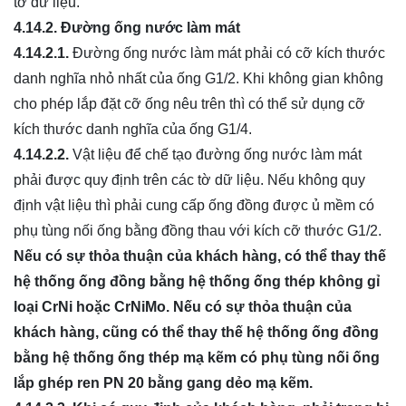
tờ dữ liệu.
4.14.2.
Đ
ườ
ng ống nước làm mát
4.14.2.1.
Đường ống nước làm mát phải có cỡ kích thước
danh nghĩa nhỏ nhất của ống G1/2. Khi không gian không
cho phép lắp đặt cỡ ống nêu trên thì có thể sử dụng cỡ
kích thước danh nghĩa của ống G1/4.
4.14.2.2.
Vật liệu để chế tạo đường ống nước làm mát
phải được quy định trên các tờ dữ liệu. Nếu không quy
định vật liệu thì phải cung cấp ống đồng được ủ mềm có
phụ tùng nối ống bằng đồng thau với kích cỡ thước G1/2.
Nếu có sự thỏa thuận c
ủ
a khách hàng, có thể thay thế
hệ thống ống đồng bằng hệ thống ống thép không gỉ
loại CrNi hoặc CrNiMo. Nếu có sự thỏa thuận của
khách hàng, cũng có th
ể
thay thế hệ thống ống đồng
bằng hệ thống ống thép mạ kẽm có phụ tùng nối ống
lắp ghép ren PN 20 bằng gang dẻo mạ kẽm.