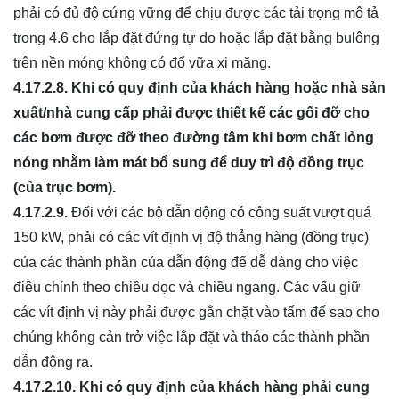
phải có đủ độ cứng vững để chịu được các tải trọng mô tả
trong 4.6 cho lắp đặt đứng tự do hoặc lắp đặt bằng bulông
trên nền móng không có đổ vữa xi măng.
4.17.2.8.
Khi có quy định của khách hàng hoặc nhà s
ả
n
xuất/nhà cung cấp phải được thiết kế các gối đỡ cho
các bơm đ
ược
đỡ theo đường tâm khi bơm chất lỏng
nóng nhằm làm mát bổ sung đ
ể
duy tr
ì
độ đồng trục
(của trục bơm).
4.17.2.9.
Đối với các bộ dẫn động có công suất vượt quá
150 kW, phải có các vít định vị độ thẳng hàng (đồng trục)
của các thành phần của dẫn động để dễ dàng cho việc
điều chỉnh theo chiều dọc và chiều ngang. Các vấu giữ
các vít định vị này phải được gắn chặt vào tấm đế sao cho
chúng không cản trở việc lắp đặt và tháo các thành phần
dẫn động ra.
4.17.2.10.
Khi có quy định của khách hàng phải cung