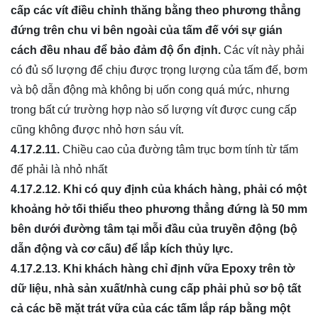
cấp các vít điều ch
ỉ
nh thăng bằng theo phương thẳng
đứng trên chu vi bên ngoài của tấm đế với sự gián
cách đều nhau để b
ả
o đảm độ ổn định.
Các vít này phải
có đủ số lượng để chịu được trọng lượng của tấm đế, bơm
và bộ dẫn động mà không bị uốn cong quá mức, nhưng
trong bất cứ trường hợp nào số lượng vít được cung cấp
cũng không được nhỏ hơn sáu vít.
4.17.2.11.
Chiều cao của đường tâm trục bơm tính từ tấm
đế phải là nhỏ nhất
4.17.2.12.
Khi có quy định của khách hàng, phải có một
khoảng hở tối thiểu theo phương th
ẳ
ng đứng là 50 mm
bên dưới đường tâm tại mỗi đầu của truyền động (bộ
dẫn động và cơ cấu) để lắp kích thủy lực.
4.17.2.13.
Khi khách hàng ch
ỉ
định vữa Epoxy trên tờ
dữ liệu, nhà sản xuất/nhà cung cấp phải phủ sơ bộ tất
cả các bề mặt trát vữa c
ủ
a các tấm lắp ráp bằng một