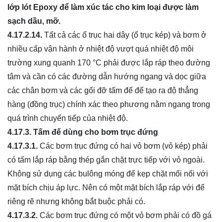
lớp lót Epoxy để làm xúc tác cho kim loại được làm
sạch dầu, mỡ.
4.17.2.14.
Tất cả các ổ trục hai dây (ổ trục kép) và bơm ở
nhiều cấp vận hành ở nhiệt độ vượt quá nhiệt độ môi
trường xung quanh 170 °C phải được lắp ráp theo đường
tâm và cần có các đường dẫn hướng ngang và dọc giữa
các chân bơm và các gối đỡ tấm đế để tạo ra độ thẳng
hàng (đồng trục) chính xác theo phương nằm ngang trong
quá trình chuyển tiếp của nhiệt độ.
4.17.3.
Tấm đế dùng cho bơm trục đứng
4.17.3.1.
Các bơm trục đứng có hai vỏ bơm (vỏ kép) phải
có tấm lắp ráp bằng thép gắn chặt trực tiếp với vỏ ngoài.
Không sử dụng các bulông móng để kẹp chặt mối nối với
mặt bích chịu áp lực. Nên có một mặt bích lắp ráp với đế
riêng rẽ nhưng không bắt buộc phải có.
4.17.3.2.
Các bơm trục đứng có một vỏ bơm phải có đồ gá