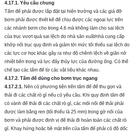
4.17.1.
Yêu cầu chung
Tấm đế phải được lắp đặt tại hiện trường và các giá đỡ
bơm phải được thiết kế để chịu được các ngoại lực trên
các nhánh bơm cho trong 4.6 mà không làm cho sai lệch
của trục vượt quá sai lệch do nhà sản xuất/nhà cung cấp
khớp nối trục quy định và giảm tới mức tối thiểu sai lệch do
các lực cơ học khác gây ra như độ chênh lệch về giãn nở
nhiệt bên trong và lực đẩy thủy lực của đường ống. Có thể
chế tạo các tấm đế từ các vật liệu khác nhau.
4.17.2.
Tấm đế dùng cho bơm trục ngang
4.17.2.1.
Nên có phương tiện trên tấm đế để thu gọn và
thải đi các chất rò gỉ nếu có yêu cầu. Khi quy định tấm đế
có vành để thải đi các chất rò gỉ, các mối nối để thải phải
được làm bằng ren (tối thiểu là 25 mm) trong gờ nối của
bơm và phải được định vị để thải đi hoàn toàn các chất rò
gỉ. Khay hứng hoặc bề mặt trên của tấm đế phải có độ dốc