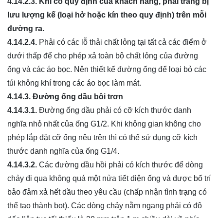
4.14.2.3.
Khi có quy định của khách hàng, phải trang bị
lưu lượng kế (loại h
ở
hoặc kín theo quy định) trên mỗi
đường ra.
4.14.2.4.
Phải có các lỗ thải chất lỏng tại tất cả các điểm ở
dưới thấp để cho phép xả toàn bộ chất lỏng của đường
ống và các áo bọc. Nên thiết kế đường ống để loại bỏ các
túi không khí trong các áo bọc làm mát.
4.14.3.
Đường ống dầu bôi trơn
4.14.3.1.
Đường ống dầu phải có cỡ kích thước danh
nghĩa nhỏ nhất của ống G1/2. Khi không gian không cho
phép lắp đặt cỡ ống nêu trên thì có thể sử dụng cỡ kích
thước danh nghĩa của ống G1/4.
4.14.3.2.
Các đường dầu hồi phải có kích thước để dòng
chảy đi qua không quá một nửa tiết diện ống và được bố trí
bảo đảm xả hết dầu theo yêu cầu (chấp nhận tình trạng có
thể tạo thành bọt). Các dòng chảy nằm ngang phải có độ