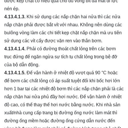
được kẹp chặt có hiệu quả cho dù vòng bít đã mất đi lực
nén ép.
4.13.4.1.3.
Khi sử dụng các nắp chặn hai nửa thì các nửa
nắp chặn phải được bắt vít với nhau. Không nên dùng các
bulông vòng làm các chi tiết kẹp chặt nắp chặn mà ưu tiên
sử dụng các vít cấy được vặn ren vào thân bơm.
4.13.4.1.4.
Phải có đường thoát chất lỏng trên các bơm
trục đứng để ngăn ngừa sự tích tụ chất lỏng trong bệ đỡ
của bộ dẫn động.
4.13.4.1.5.
Để vận hành ở nhiệt độ vượt quá 90 °C hoặc
để bơm các chất lỏng có áp suất tuyệt đối khi bốc hơi lớn
hơn 1 bar tại các nhiệt độ
bơm
thì các nắp chặn phải là các
nắp chặn hai nửa phủ đầy hơi nước. Để vận hành ở nhiệt
độ cao, có thể thay thế hơi nước bằng nước. Khi nhà sản
xuất/nhà cung cấp trang bị đường ống nước làm mát thì
đường ống mềm hoặc đường ống cứng dẫn nước đến