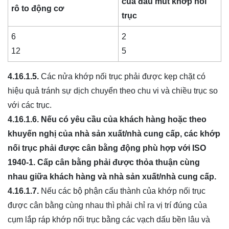
của đầu mút khớp nối
rô to động
cơ
trục
6
2
12
5
4.16.1.5.
Các nửa khớp nối trục phải được kẹp chặt có
hiệu quả tránh sự dịch chuyển theo chu vi và chiều trục so
với các trục.
4.16.1.6.
Nếu có yêu cầu c
ủ
a khách hàng hoặc theo
khuyến nghị của nhà sản xuất/nhà cung cấp, các khớp
nối trục phải được c
â
n bằng động phù hợp với ISO
1940-1. Cấp c
â
n bằng phải được thỏa thuận c
ù
ng
nhau giữa khách hàng và nhà sản xuất/nhà cung cấp.
4.16.1.7.
Nếu các bộ phận cấu thành của khớp nối trục
được cân bằng cùng nhau thì phải chỉ ra vị trí đúng của
cụm lắp ráp khớp nối trục bằng các vạch dấu bền lâu và