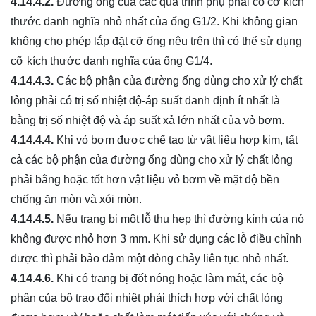
4.14.4.2.
Đường ống của các quá trình phụ phải có cỡ kích
thước danh nghĩa nhỏ nhất của ống G1/2. Khi không gian
không cho phép lắp đặt cỡ ống nêu trên thì có thể sử dụng
cỡ kích thước danh nghĩa của ống G1/4.
4.14.4.3.
Các bộ phận của đường ống dùng cho xử lý chất
lỏng phải có trị số nhiệt độ-áp suất danh định ít nhất là
bằng trị số nhiệt độ và áp suất xả lớn nhất của vỏ bơm.
4.14.4.4.
Khi vỏ bơm được chế tạo từ vật liệu hợp kim, tất
cả các bộ phận của đường ống dùng cho xử lý chất lỏng
phải bằng hoặc tốt hơn vật liệu vỏ bơm về mặt độ bền
chống ăn mòn và xói mòn.
4.14.4.5.
Nếu trang bị một lỗ thu hẹp thì đường kính của nó
không được nhỏ hơn 3 mm. Khi sử dụng các lỗ điều chỉnh
được thì phải bảo đảm một dòng chảy liên tục nhỏ nhất.
4.14.4.6.
Khi có trang bị đốt nóng hoặc làm mát, các bộ
phận của bộ trao đổi nhiệt phải thích hợp với chất lỏng