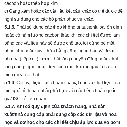
cácbon hoặc thép hợp kim;
c) Gang xám hoặc các vật liệu kết cấu khác có thể được đề
nghị sử dụng cho các bộ phận phục vụ khác.
5.1.5.
Phải sử dụng các thép không gỉ austenit loại ổn định
hoặc có hàm lượng cácbon thấp khi các chi tiết được làm
bằng các vật liệu này sẽ được chế tạo, tôi cứng bề mặt,
phun phủ hoặc sửa chữa bằng công nghệ hàn và được
phơi ra (tiếp xúc) trước chất lỏng chuyển động hoặc chất
lỏng công nghệ hoặc điều kiện môi trường gây ra sự ăn
mòn giữa các hạt.
5.1.6.
Các vật liệu, các chuẩn của vật đúc và chất liệu của
mọi quá trình hàn phải phù hợp với các tiêu chuẩn quốc
gia/ ISO có liên quan.
5.1.7.
Khi có quy định của khách hàng, nh
à
sản
xuất/nhà cung cấp phải cung cấp các dữ liệu về hóa
học và c
ơ
học cho các chi tiết chịu áp lực của v
ỏ
bơm