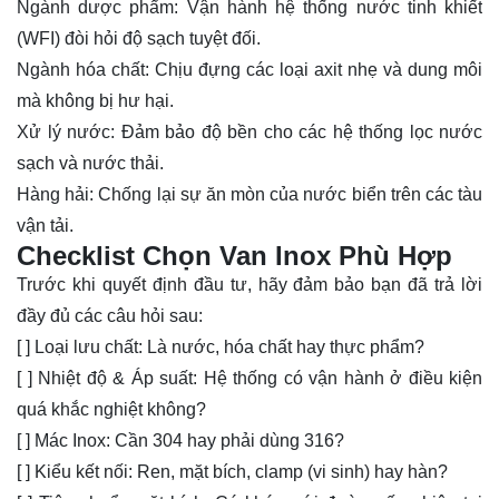
Ngành dược phẩm: Vận hành hệ thống nước tinh khiết
(WFI) đòi hỏi độ sạch tuyệt đối.
Ngành hóa chất: Chịu đựng các loại axit nhẹ và dung môi
mà không bị hư hại.
Xử lý nước: Đảm bảo độ bền cho các hệ thống lọc nước
sạch và nước thải.
Hàng hải: Chống lại sự ăn mòn của nước biển trên các tàu
vận tải.
Checklist Chọn Van Inox Phù Hợp
Trước khi quyết định đầu tư, hãy đảm bảo bạn đã trả lời
đầy đủ các câu hỏi sau:
[ ] Loại lưu chất: Là nước, hóa chất hay thực phẩm?
[ ] Nhiệt độ & Áp suất: Hệ thống có vận hành ở điều kiện
quá khắc nghiệt không?
[ ] Mác Inox: Cần 304 hay phải dùng 316?
[ ] Kiểu kết nối: Ren, mặt bích, clamp (vi sinh) hay hàn?