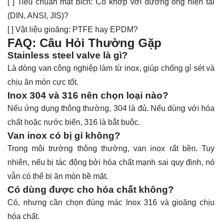
[ ] Tiêu chuẩn mặt bích: Có khớp với đường ống hiện tại
(DIN, ANSI, JIS)?
[ ] Vật liệu gioăng: PTFE hay EPDM?
FAQ: Câu Hỏi Thường Gặp
Stainless steel valve là gì?
Là dòng van công nghiệp làm từ inox, giúp chống gỉ sét và
chịu ăn mòn cực tốt.
Inox 304 và 316 nên chọn loại nào?
Nếu ứng dụng thông thường, 304 là đủ. Nếu dùng với hóa
chất hoặc nước biển, 316 là bắt buộc.
Van inox có bị gỉ không?
Trong môi trường thông thường, van inox rất bền. Tuy
nhiên, nếu bị tác động bởi hóa chất mạnh sai quy định, nó
vẫn có thể bị ăn mòn bề mặt.
Có dùng được cho hóa chất không?
Có, nhưng cần chọn đúng mác Inox 316 và gioăng chịu
hóa chất.