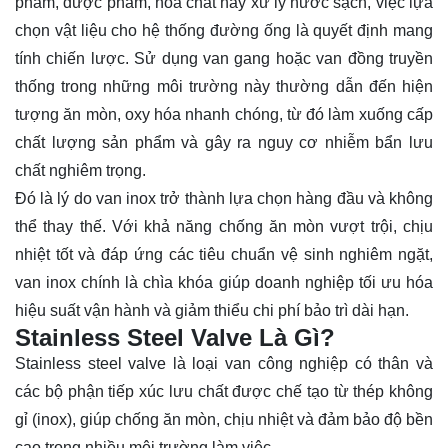
phẩm, dược phẩm, hóa chất hay xử lý nước sạch, việc lựa
chọn vật liệu cho hệ thống đường ống là quyết định mang
tính chiến lược. Sử dụng van gang hoặc van đồng truyền
thống trong những môi trường này thường dẫn đến hiện
tượng ăn mòn, oxy hóa nhanh chóng, từ đó làm xuống cấp
chất lượng sản phẩm và gây ra nguy cơ nhiễm bẩn lưu
chất nghiêm trọng.
Đó là lý do van inox trở thành lựa chọn hàng đầu và không
thể thay thế. Với khả năng chống ăn mòn vượt trội, chịu
nhiệt tốt và đáp ứng các tiêu chuẩn vệ sinh nghiêm ngặt,
van inox chính là chìa khóa giúp doanh nghiệp tối ưu hóa
hiệu suất vận hành và giảm thiểu chi phí bảo trì dài hạn.
Stainless Steel Valve Là Gì?
Stainless steel valve là loại van công nghiệp có thân và
các bộ phận tiếp xúc lưu chất được chế tạo từ thép không
gỉ (inox), giúp chống ăn mòn, chịu nhiệt và đảm bảo độ bền
cao trong nhiều môi trường làm việc.