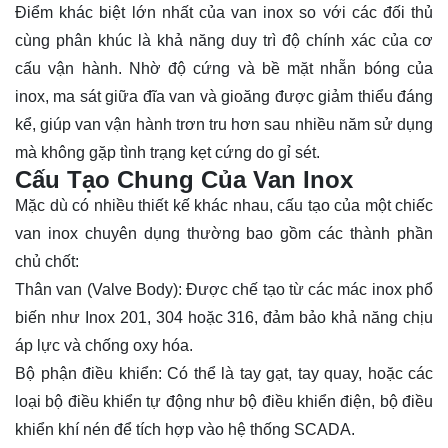
Điểm khác biệt lớn nhất của van inox so với các đối thủ
cùng phân khúc là khả năng duy trì độ chính xác của cơ
cấu vận hành. Nhờ độ cứng và bề mặt nhẵn bóng của
inox, ma sát giữa đĩa van và gioăng được giảm thiểu đáng
kể, giúp van vận hành trơn tru hơn sau nhiều năm sử dụng
mà không gặp tình trạng kẹt cứng do gỉ sét.
Cấu Tạo Chung Của Van Inox
Mặc dù có nhiều thiết kế khác nhau, cấu tạo của một chiếc
van inox chuyên dụng thường bao gồm các thành phần
chủ chốt:
Thân van (Valve Body): Được chế tạo từ các mác inox phổ
biến như Inox 201, 304 hoặc 316, đảm bảo khả năng chịu
áp lực và chống oxy hóa.
Bộ phận điều khiển: Có thể là tay gạt, tay quay, hoặc các
loại bộ điều khiển tự động như bộ điều khiển điện, bộ điều
khiển khí nén để tích hợp vào hệ thống SCADA.