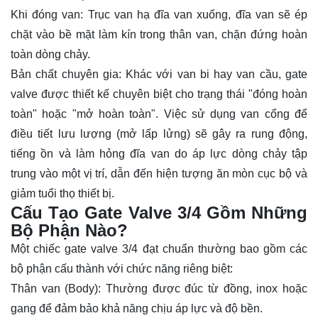
Khi đóng van:
Trục van hạ đĩa van xuống, đĩa van sẽ ép
chặt vào bề mặt làm kín trong thân van, chặn đứng hoàn
toàn dòng chảy.
Bản chất chuyên gia:
Khác với van bi hay van cầu, gate
valve được thiết kế chuyên biệt cho trạng thái "đóng hoàn
toàn" hoặc "mở hoàn toàn". Việc sử dụng van cổng để
điều tiết lưu lượng (mở lấp lửng) sẽ gây ra rung động,
tiếng ồn và làm hỏng đĩa van do áp lực dòng chảy tập
trung vào một vị trí, dẫn đến hiện tượng ăn mòn cục bộ và
giảm tuổi thọ thiết bị.
Cấu Tạo Gate Valve 3/4 Gồm Những
Bộ Phận Nào?
Một chiếc
gate valve 3/4
đạt chuẩn thường bao gồm các
bộ phận cấu thành với chức năng riêng biệt:
Thân van (Body):
Thường được đúc từ
đồng
,
inox
hoặc
gang
để đảm bảo khả năng chịu áp lực và độ bền.