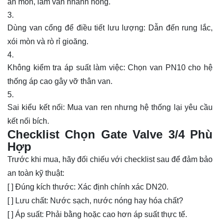
ăn mòn, làm van nhanh hỏng.
Dùng van cổng để điều tiết lưu lượng:
Dẫn đến rung lắc,
xói mòn và rò rỉ gioăng.
Không kiểm tra áp suất làm việc:
Chọn van PN10 cho hệ
thống áp cao gây vỡ thân van.
Sai kiểu kết nối:
Mua van ren nhưng hệ thống lại yêu cầu
kết nối bích.
Checklist Chọn Gate Valve 3/4 Phù
Hợp
Trước khi mua, hãy đối chiếu với checklist sau để đảm bảo
an toàn kỹ thuật:
[ ]
Đúng kích thước:
Xác định chính xác DN20.
[ ]
Lưu chất:
Nước sạch, nước nóng hay hóa chất?
[ ]
Áp suất:
Phải bằng hoặc cao hơn áp suất thực tế.