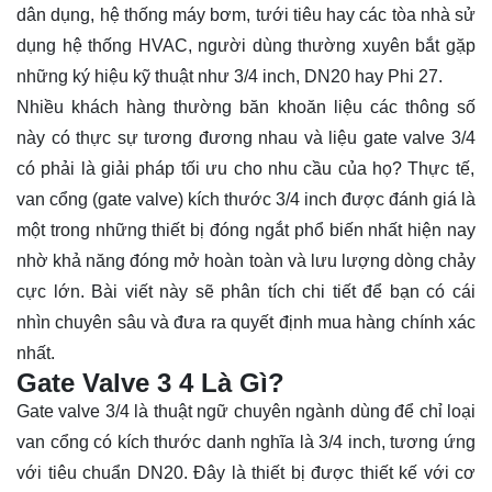
dân dụng
,
hệ thống máy bơm
,
tưới tiêu
hay các tòa nhà sử
dụng hệ thống
HVAC
, người dùng thường xuyên bắt gặp
những ký hiệu kỹ thuật như
3/4 inch
,
DN20
hay
Phi 27
.
Nhiều khách hàng thường băn khoăn liệu các thông số
này có thực sự tương đương nhau và liệu
gate valve 3/4
có phải là giải pháp tối ưu cho nhu cầu của họ? Thực tế,
van cổng (gate valve) kích thước 3/4 inch được đánh giá là
một trong những thiết bị đóng ngắt phổ biến nhất hiện nay
nhờ khả năng đóng mở hoàn toàn và lưu lượng dòng chảy
cực lớn. Bài viết này sẽ phân tích chi tiết để bạn có cái
nhìn chuyên sâu và đưa ra quyết định mua hàng chính xác
nhất.
Gate Valve 3 4 Là Gì?
Gate valve
3/4
là thuật ngữ chuyên ngành dùng để chỉ loại
van cổng có kích thước danh nghĩa là 3/4 inch, tương ứng
với tiêu chuẩn
DN20
. Đây là thiết bị được thiết kế với cơ