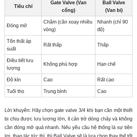
Gate Valve (Van
Ball Valve
Tiêu chí
cổng)
(Van bi)
Chậm (cần xoay nhiều
Nhanh (chỉ 90
Đóng mở
vòng)
độ)
Tổn thất áp
Rất thấp
Thấp
suất
Điều tiết lưu
Không phù hợp
Hạn chế
lượng
Độ kín
Cao
Rất cao
Tuổi thọ
Trung bình
Cao
Lời khuyên:
Hãy chọn
gate valve 3/4
khi bạn cần một thiết
bị chịu được lưu lượng lớn, ít cản trở dòng chảy và không
cần đóng mở quá nhanh. Nếu yêu cầu hệ thống là sự tiện
lợi, thao tác tức thì, thì Ball Valve sẽ là lựa chọn thay thế tốt