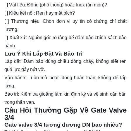
[ ]
Vật liệu:
Đồng (phổ thông) hoặc Inox (ăn mòn)?
[ ]
Kiểu kết nối:
Ren hay mặt bích?
[ ]
Thương hiệu:
Chọn đơn vị uy tín có chứng chỉ chất
lượng.
[ ]
Xuất xứ:
Nguồn gốc rõ ràng để đảm bảo chính sách bảo
hành.
Lưu Ý Khi Lắp Đặt Và Bảo Trì
Lắp đặt:
Đảm bảo đúng chiều dòng chảy, không siết ren
quá lực gây nứt vỡ.
Vận hành:
Luôn mở hoặc đóng hoàn toàn, không để lấp
lửng.
Bảo trì:
Kiểm tra gioăng làm kín định kỳ và vệ sinh cặn bẩn
trong thân van.
Câu Hỏi Thường Gặp Về Gate Valve
3/4
Gate valve 3/4 tương đương DN bao nhiêu?