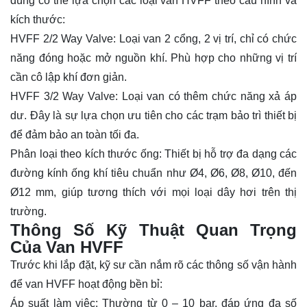
dùng có thể lựa chọn các loại van HVFF theo cấu hình và
kích thước:
HVFF 2/2 Way Valve: Loại van 2 cổng, 2 vị trí, chỉ có chức
năng đóng hoặc mở nguồn khí. Phù hợp cho những vị trí
cần cô lập khí đơn giản.
HVFF 3/2 Way Valve: Loại van có thêm chức năng xả áp
dư. Đây là sự lựa chọn ưu tiên cho các trạm bảo trì thiết bị
để đảm bảo an toàn tối đa.
Phân loại theo kích thước ống: Thiết bị hỗ trợ đa dạng các
đường kính ống khí tiêu chuẩn như Ø4, Ø6, Ø8, Ø10, đến
Ø12 mm, giúp tương thích với mọi loại dây hơi trên thị
trường.
Thông Số Kỹ Thuật Quan Trọng
Của Van HVFF
Trước khi lắp đặt, kỹ sư cần nắm rõ các thông số vận hành
để van HVFF hoạt động bền bỉ:
Áp suất làm việc: Thường từ 0 – 10 bar, đáp ứng đa số