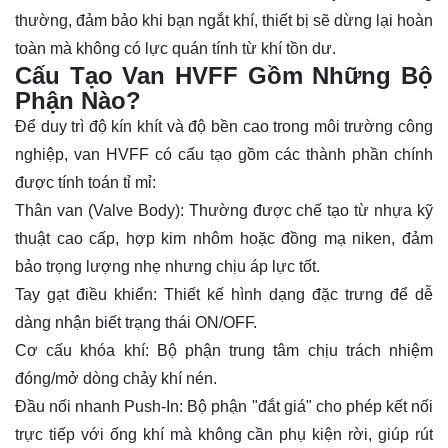
thường, đảm bảo khi bạn ngắt khí, thiết bị sẽ dừng lại hoàn
toàn mà không có lực quán tính từ khí tồn dư.
Cấu Tạo Van HVFF Gồm Những Bộ
Phận Nào?
Để duy trì độ kín khít và độ bền cao trong môi trường công
nghiệp,
van
HVFF có cấu tạo gồm các thành phần chính
được tính toán tỉ mỉ:
Thân van (Valve Body): Thường được chế tạo từ nhựa kỹ
thuật cao cấp, hợp kim nhôm hoặc đồng mạ niken, đảm
bảo trọng lượng nhẹ nhưng chịu áp lực tốt.
Tay gạt điều khiển: Thiết kế hình dạng đặc trưng để dễ
dàng nhận biết trạng thái ON/OFF.
Cơ cấu khóa khí: Bộ phận trung tâm chịu trách nhiệm
đóng/mở dòng chảy khí nén.
Đầu nối nhanh Push-In: Bộ phận "đắt giá" cho phép kết nối
trực tiếp với ống khí mà không cần phụ kiện rời, giúp rút