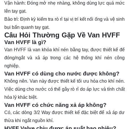
Vận hành: Đóng mở nhẹ nhàng, không dùng lực quá mức
lên tay gạt.
Bảo trì: Định kỳ kiểm tra rò rỉ tại vị trí kết nối ống và vệ sinh
bụi bẩn quanh tay gạt.
Câu Hỏi Thường Gặp Về Van HVFF
Van HVFF là gì?
Van HVFF là van khóa khí nén bằng tay, được thiết kế để
đóng/ngắt và xả áp trong các hệ thống khí nén công
nghiệp.
Van HVFF có dùng cho nước được không?
Không nên. Van này được thiết kế tối ưu hóa cho khí nén.
Việc dùng cho nước có thể gây rò rỉ do áp lực và tính chất
hóa lý khác biệt.
Van HVFF có chức năng xả áp không?
Có, các dòng 3/2 Way được thiết kế đặc biệt để xả áp dư
thừa khi ngắt nguồn khí.
HVFF Valve chịu được áp suất bao nhiêu?