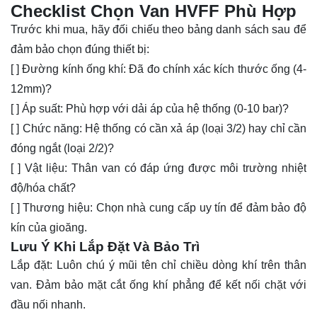
Checklist Chọn Van HVFF Phù Hợp
Trước khi mua, hãy đối chiếu theo bảng danh sách sau để
đảm bảo chọn đúng thiết bị:
[ ] Đường kính ống khí: Đã đo chính xác kích thước ống (4-
12mm)?
[ ] Áp suất: Phù hợp với dải áp của hệ thống (0-10 bar)?
[ ] Chức năng: Hệ thống có cần xả áp (loại 3/2) hay chỉ cần
đóng ngắt (loại 2/2)?
[ ] Vật liệu: Thân van có đáp ứng được môi trường nhiệt
độ/hóa chất?
[ ] Thương hiệu: Chọn nhà cung cấp uy tín để đảm bảo độ
kín của gioăng.
Lưu Ý Khi Lắp Đặt Và Bảo Trì
Lắp đặt: Luôn chú ý mũi tên chỉ chiều dòng khí trên thân
van. Đảm bảo mặt cắt ống khí phẳng để kết nối chặt với
đầu nối nhanh.