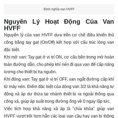
Định nghĩa van HVFF
Nguyên Lý Hoạt Động Của Van
HVFF
Nguyên lý của van HVFF dựa trên cơ chế điều khiển thủ
công bằng tay gạt (On/Off) kết hợp với cấu trúc lòng van
đặc biệt.
Khi mở van: Tay gạt ở vị trí ON, cơ cấu bên trong mở hoàn
toàn đường dẫn, cho phép khí nén đi qua van để cấp năng
lượng cho thiết bị hạ nguồn.
Khi đóng van: Tay gạt ở vị trí OFF, van ngắt đường cấp khí
từ máy nén. Điểm đặc biệt của dòng van 3/2 là khả năng tự
động xả áp dư thừa tại nhánh thiết bị ra ngoài thông qua
cổng xả, giúp áp suất trong đường ống về 0 ngay lập tức.
Việc tích hợp khả năng xả áp là "chìa khóa" giúp van
HVFF vượt trội hơn hẳn các loại van cầu hay van bi thông