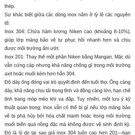
thép.
Sự khác biệt giữa các dòng inox nằm ở tỷ lệ các nguyên
tố:
Inox 304: Chứa hàm lượng Niken cao (khoảng 8-10%),
giúp lớp màng bảo vệ tự phục hồi nhanh hơn và chịu
được môi trường ẩm ướt.
Inox 201: Thay thế một phần Niken bằng Mangan. Mặc dù
vẫn cứng cáp nhưng khả năng chống gỉ trong môi trường
axit hoặc muối kém hơn hẳn 304.
Độ dày ống đóng vai trò quyết định đến tuổi thọ. Ống càng
dày, khả năng chịu tải trọng tĩnh và động càng lớn, hạn chế
tình trạng móp méo khi va đập. Tuy nhiên, một lưu ý kỹ
thuật quan trọng: Inox vẫn có thể bị gỉ nếu lớp màng bảo
vệ bị phá hủy bởi hóa chất mạnh hoặc trong môi trường
muối biển quá nồng đặc mà không được vệ sinh định kỳ.
Đó là lý do tại sao giá inox 304 luôn cao hơn 201—bạn