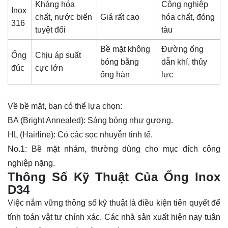
Kháng hóa
Công nghiệp
Inox
chất, nước biển
Giá rất cao
hóa chất, đóng
316
tuyệt đối
tàu
Bề mặt không
Đường ống
Ống
Chịu áp suất
bóng bằng
dẫn khí, thủy
đúc
cực lớn
ống hàn
lực
Về bề mặt, bạn có thể lựa chọn:
BA (Bright Annealed): Sáng bóng như gương.
HL (Hairline): Có các sọc nhuyễn tinh tế.
No.1: Bề mặt nhám, thường dùng cho mục đích công
nghiệp nặng.
Thông Số Kỹ Thuật Của Ống lnox
D34
Việc nắm vững thông số kỹ thuật là điều kiện tiên quyết để
tính toán vật tư chính xác. Các nhà sản xuất hiện nay tuân