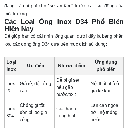
đang trả chi phí cho "sự an tâm" trước các tác động của
môi trường.
Các Loại Ống lnox D34 Phổ Biến
Hiện Nay
Để giúp bạn có cái nhìn tổng quan, dưới đây là bảng phân
loại các dòng ống D34 dựa trên mục đích sử dụng:
Loại
Ứng dụng
Ưu điểm
Nhược điểm
Inox
phổ biến
Dễ bị gỉ sét
Inox
Giá rẻ, độ cứng
Nội thất nhà ở,
nếu gặp
201
cao
giá kệ khô
nước/axit
Chống gỉ tốt,
Lan can ngoài
Inox
Giá thành
bền bỉ, dễ gia
trời, hệ thống
304
trung bình
công
nước