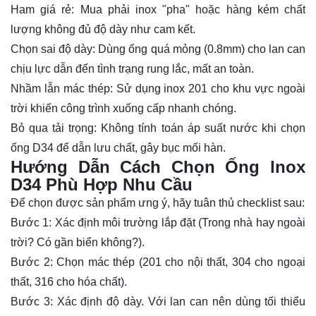
Ham giá rẻ: Mua phải inox "pha" hoặc hàng kém chất
lượng không đủ độ dày như cam kết.
Chọn sai độ dày: Dùng ống quá mỏng (0.8mm) cho lan can
chịu lực dẫn đến tình trạng rung lắc, mất an toàn.
Nhầm lẫn mác thép: Sử dụng inox 201 cho khu vực ngoài
trời khiến công trình xuống cấp nhanh chóng.
Bỏ qua tải trọng: Không tính toán áp suất nước khi chọn
ống D34 để dẫn lưu chất, gây bục mối hàn.
Hướng Dẫn Cách Chọn Ống lnox
D34 Phù Hợp Nhu Cầu
Để chọn được sản phẩm ưng ý, hãy tuân thủ checklist sau:
Bước 1: Xác định môi trường lắp đặt (Trong nhà hay ngoài
trời? Có gần biển không?).
Bước 2: Chọn mác thép (201 cho nội thất, 304 cho ngoại
thất, 316 cho hóa chất).
Bước 3: Xác định độ dày. Với lan can nên dùng tối thiểu