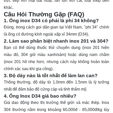
trực tiếp với mặt đất hoặc lẫn lộn với các loại thép đen
khác.
Câu Hỏi Thường Gặp (FAQ)
1. Ống inox D34 có phải là phi 34 không?
Đúng, trong cách gọi dân gian tại Việt Nam, "phi 34" chính
là ống có đường kính ngoài xấp xỉ 34mm (D34).
2. Làm sao phân biệt nhanh inox 201 và 304?
Bạn có thể dùng thuốc thử chuyên dụng (inox 201 hiện
màu đỏ, 304 giữ màu xanh/xám) hoặc dùng nam châm
(inox 201 hít nhẹ hơn, nhưng cách này không hoàn toàn
chính xác sau khi gia công).
3. Độ dày nào là tốt nhất để làm lan can?
Thông thường, độ dày từ 1.0mm đến 1.5mm là lý tưởng
nhất để đảm bảo độ cứng cáp và tính thẩm mỹ.
4. Ống lnox D34 giá bao nhiêu?
Giá dao động theo thị trường thế giới và mác thép. Inox
304 thường nằm trong khoảng 60,000đ - 85,000đ/kg tùy