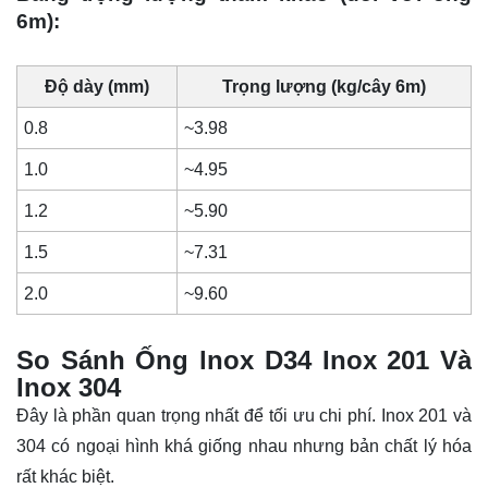
6m):
Độ dày (mm)
Trọng lượng (kg/cây 6m)
0.8
~3.98
1.0
~4.95
1.2
~5.90
1.5
~7.31
2.0
~9.60
So Sánh Ống lnox D34 Inox 201 Và
Inox 304
Đây là phần quan trọng nhất để tối ưu chi phí. Inox 201 và
304 có ngoại hình khá giống nhau nhưng bản chất lý hóa
rất khác biệt.