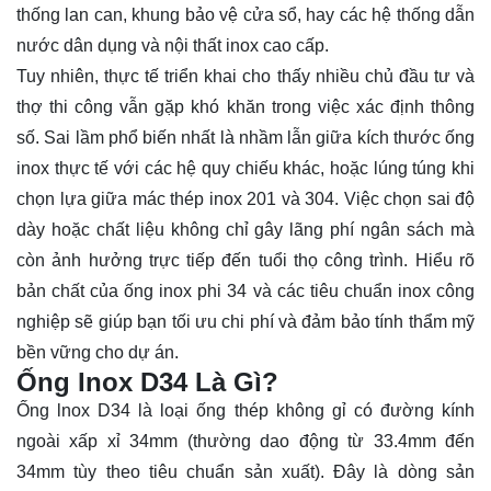
thống lan can, khung bảo vệ cửa sổ, hay các hệ thống dẫn
nước dân dụng và nội thất inox cao cấp.
Tuy nhiên, thực tế triển khai cho thấy nhiều chủ đầu tư và
thợ thi công vẫn gặp khó khăn trong việc xác định thông
số. Sai lầm phổ biến nhất là nhầm lẫn giữa kích thước ống
inox thực tế với các hệ quy chiếu khác, hoặc lúng túng khi
chọn lựa giữa mác thép inox 201 và 304. Việc chọn sai độ
dày hoặc chất liệu không chỉ gây lãng phí ngân sách mà
còn ảnh hưởng trực tiếp đến tuổi thọ công trình. Hiểu rõ
bản chất của ống inox phi 34 và các tiêu chuẩn inox công
nghiệp sẽ giúp bạn tối ưu chi phí và đảm bảo tính thẩm mỹ
bền vững cho dự án.
Ống Inox D34 Là Gì?
Ống lnox D34 là loại ống thép không gỉ có đường kính
ngoài xấp xỉ 34mm (thường dao động từ 33.4mm đến
34mm tùy theo tiêu chuẩn sản xuất). Đây là dòng sản