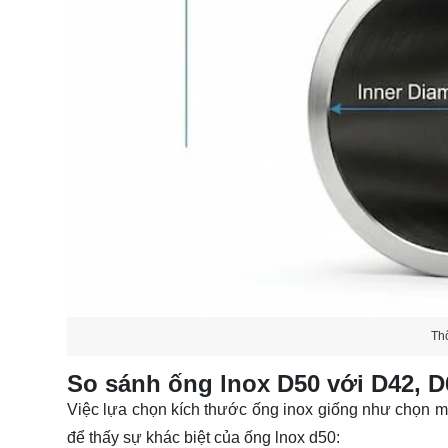
Th
So sánh ống lnox D50 với D42, D6
Việc lựa chọn kích thước ống inox giống như chọn m
để thấy sự khác biệt của
ống lnox d50
: