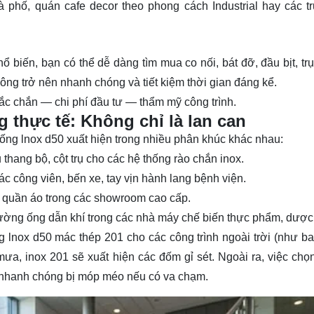
 phố, quán cafe decor theo phong cách Industrial hay các t
ổ biến, bạn có thể dễ dàng tìm mua co nối, bát đỡ, đầu bịt, trụ
công trở nên nhanh chóng và tiết kiệm thời gian đáng kể.
ắc chắn — chi phí đầu tư — thẩm mỹ công trình.
 thực tế: Không chỉ là
lan can
ống lnox d50
xuất hiện trong nhiều phân khúc khác nhau:
thang bộ, cột trụ cho các hệ thống rào chắn inox.
ác công viên, bến xe, tay vịn hành lang bệnh viện.
o quần áo trong các showroom cao cấp.
ng ống dẫn khí trong các nhà máy chế biến thực phẩm, dược
g lnox d50
mác thép 201 cho các công trình ngoài trời (như ba
ưa, inox 201 sẽ xuất hiện các đốm gỉ sét. Ngoài ra, việc chọ
h nhanh chóng bị móp méo nếu có va chạm.