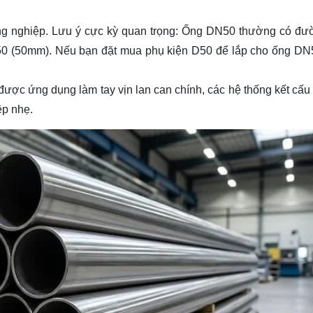
ng nghiệp.
Lưu ý cực kỳ quan trọng:
Ống DN50 thường có đườ
D50 (50mm). Nếu bạn đặt mua phụ kiện D50 để lắp cho ống DN
ược ứng dụng làm tay vịn lan can chính, các hệ thống kết cấu 
ệp nhẹ.