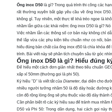
Ống inox D50
là gì? Trong quá trình thi công các hạ
rất thường xuyên bắt gặp yêu cầu về
ống lnox D50
không gỉ. Tuy nhiên, một thực tế khá tréo ngoe là 
nhầm lẫn giữa các khái niệm:
ống inox D50
là gì? Nó
Việc nhầm lẫn các thông số cơ bản này không chỉ dẫn
thể lắp vừa các phụ kiện tiêu chuẩn như co nối, bản 
hiểu đúng bản chất của
ống inox d50
là chìa khóa để 
trình. Bài viết này sẽ phân tích chuyên sâu từ góc nhì
Ống inox D50 là gì? Hiểu đúng ký
Để hiểu một cách đơn giản nhất theo tiêu chuẩn GE
xấp xỉ 50mm (thường gọi là phi 50).
Ký hiệu "D" là viết tắt của
Diameter
, đại diện cho đư
nhiều người tưởng nhầm 50 là độ dày hoặc đường kín
còn độ rộng lòng ống sẽ phụ thuộc vào độ dày thành 
Cần phân biệt rõ các ký hiệu sau để tránh mua nhầm 
D50 và Phi 50:
Trong dân dụng, hai cách gọi này t