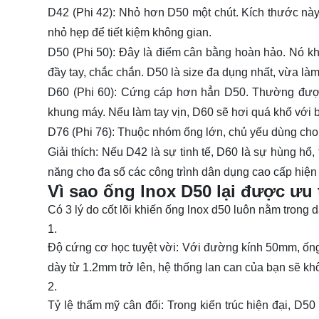
D42 (Phi 42):
Nhỏ hơn D50 một chút. Kích thước này 
nhỏ hẹp để tiết kiệm không gian.
D50 (Phi 50):
Đây là điểm cân bằng hoàn hảo. Nó kh
đầy tay, chắc chắn. D50 là size đa dụng nhất, vừa làm 
D60 (Phi 60):
Cứng cáp hơn hẳn D50. Thường được d
khung máy. Nếu làm tay vịn, D60 sẽ hơi quá khổ với 
D76 (Phi 76):
Thuộc nhóm ống lớn, chủ yếu dùng cho c
Giải thích:
Nếu D42 là sự tinh tế, D60 là sự hùng hổ, 
năng cho đa số các công trình dân dụng cao cấp hiện
Vì sao ống lnox D50 lại được ưu
Có 3 lý do cốt lõi khiến
ống lnox d50
luôn nằm trong da
Độ cứng cơ học tuyệt vời:
Với đường kính 50mm, ống i
dày từ 1.2mm trở lên, hệ thống lan can của bạn sẽ kh
Tỷ lệ thẩm mỹ cân đối:
Trong kiến trúc hiện đại, D5