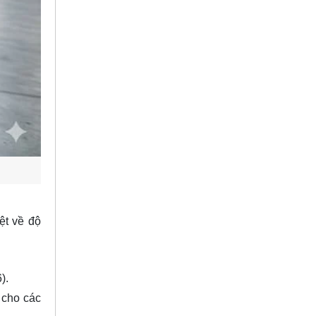
ệt về độ
).
cho các