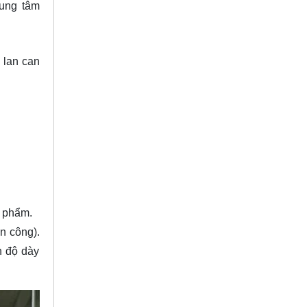
rung tâm
 lan can
 phẩm.
n công).
n độ dày