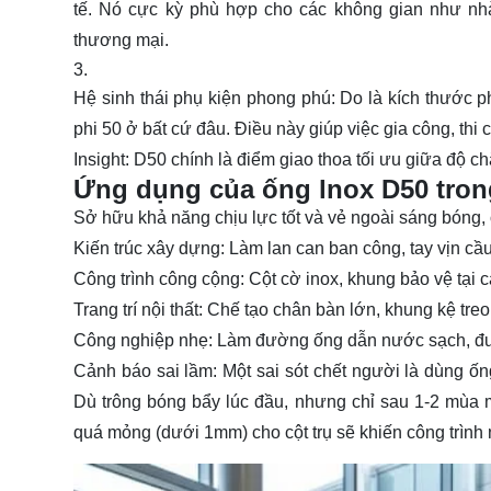
tế. Nó cực kỳ phù hợp cho các không gian như nhà
thương mại.
Hệ sinh thái phụ kiện phong phú:
Do là kích thước ph
phi 50 ở bất cứ đâu. Điều này giúp việc gia công, thi 
Insight:
D50 chính là điểm giao thoa tối ưu giữa
độ ch
Ứng dụng của ống lnox D50 trong
Sở hữu khả năng chịu lực tốt và vẻ ngoài sáng bóng,
Kiến trúc xây dựng:
Làm lan can ban công, tay vịn cầu 
Công trình công cộng:
Cột cờ inox, khung bảo vệ tại c
Trang trí nội thất:
Chế tạo chân bàn lớn, khung kệ tre
Công nghiệp nhẹ:
Làm đường ống dẫn nước sạch, đườ
Cảnh báo sai lầm:
Một sai sót chết người là dùng
ốn
Dù trông bóng bẩy lúc đầu, nhưng chỉ sau 1-2 mùa m
quá mỏng (dưới 1mm) cho cột trụ sẽ khiến công trìn