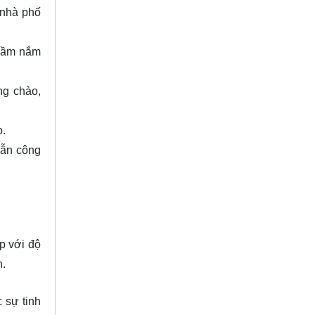
 nhà phố
 cầm nắm
ng chào,
o.
lẫn công
p với độ
h.
 sự tinh