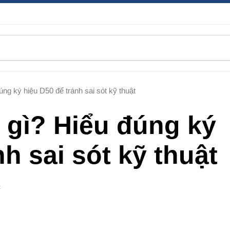
úng ký hiệu D50 để tránh sai sót kỹ thuật
 gì? Hiểu đúng ký
h sai sót kỹ thuật
C