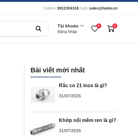
Hotline:
0912304316
hoặc
sales@honto.vn
Tài khoản
0
0
Đăng Nhập
Bài viết mới nhất
Rắc co 21 inox là gì?
31/07/2026
Khớp nối mềm ren là gì?
31/07/2026