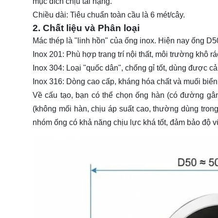
mục đích chịu tải nặng.
Chiều dài:
Tiêu chuẩn toàn cầu là
6 mét/cây
.
2. Chất liệu và Phân loại
Mác thép là "linh hồn" của ống inox. Hiện nay ống D
Inox 201:
Phù hợp trang trí nội thất, môi trường khô ráo
Inox 304:
Loại "quốc dân", chống gỉ tốt, dùng được cả 
Inox 316:
Dòng cao cấp, kháng hóa chất và muối biển 
Về cấu tạo, bạn có thể chọn
ống hàn
(có đường gân 
(không mối hàn, chịu áp suất cao, thường dùng tron
nhóm ống có khả năng chịu lực khá tốt, đảm bảo độ v