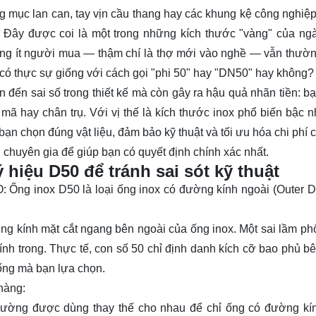
ng mục lan can, tay vịn cầu thang hay các khung kệ công nghiệp
. Đây được coi là một trong những kích thước "vàng" của ng
không ít người mua — thậm chí là thợ mới vào nghề — vẫn thườ
 có thực sự giống với cách gọi "phi 50" hay "DN50" hay không?
 đến sai số trong thiết kế mà còn gây ra hậu quả nhãn tiền: b
mã hay chân trụ. Với vị thế là kích thước inox phổ biến bậc nh
bạn chọn đúng vật liệu, đảm bảo kỹ thuật và tối ưu hóa chi phí
n chuyên gia để giúp bạn có quyết định chính xác nhất.
 hiệu D50 để tránh sai sót kỹ thuật
O:
Ống inox
D50 là loại ống inox có đường kính ngoài (Outer D
ờng kính mặt cắt ngang bên ngoài của ống inox. Một sai lầm phổ
h trong. Thực tế, con số 50 chỉ định danh kích cỡ bao phủ bê
ống mà bạn lựa chọn.
hàng:
hường được dùng thay thế cho nhau để chỉ ống có đường kí