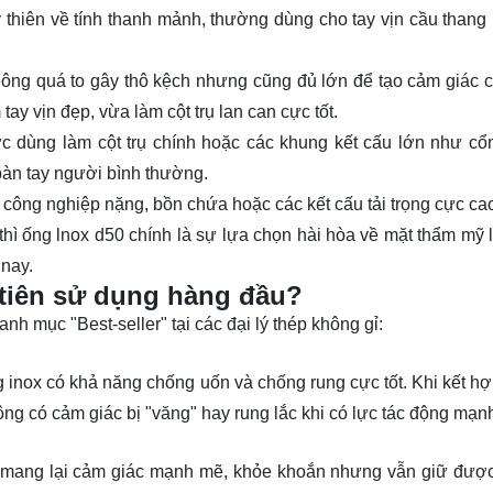
thiên về tính thanh mảnh, thường dùng cho tay vịn cầu thang
ông quá to gây thô kệch nhưng cũng đủ lớn để tạo cảm giác
tay vịn đẹp, vừa làm cột trụ lan can cực tốt.
ùng làm cột trụ chính hoặc các khung kết cấu lớn như cổ
bàn tay người bình thường.
ông nghiệp nặng, bồn chứa hoặc các kết cấu tải trọng cực ca
thì
ống lnox d50
chính là sự lựa chọn hài hòa về mặt thẩm mỹ 
 nay.
 tiên sử dụng hàng đầu?
nh mục "Best-seller" tại các đại lý thép không gỉ:
nox có khả năng chống uốn và chống rung cực tốt. Khi kết hợ
ông có cảm giác bị "văng" hay rung lắc khi có lực tác động mạn
0 mang lại cảm giác mạnh mẽ, khỏe khoắn nhưng vẫn giữ được