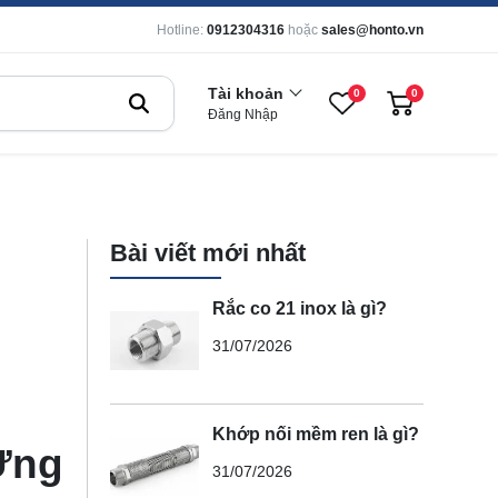
Hotline:
0912304316
hoặc
sales@honto.vn
Tài khoản
0
0
Đăng Nhập
Bài viết mới nhất
Rắc co 21 inox là gì?
31/07/2026
Khớp nối mềm ren là gì?
Ứng
31/07/2026