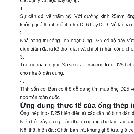
các đại lý vật liệu xây dựng.
Sự cân đối về thẩm mỹ: Với đường kính 25mm, ốn
không quá thanh mảnh như D16 hay D19. Nó tạo ra một 
Khả năng thi công linh hoạt: Ống D25 có độ dày vừ
giúp giảm đáng kể thời gian và chi phí nhân công cho
Tối ưu hóa chi phí: So với các loại ống lớn, D25 tiế
cho nhà ở dân dụng.
Tính sẵn có: Bạn có thể dễ dàng tìm mua ống D25 và 
nào trên toàn quốc.
Ứng dụng thực tế của ống thép i
Ống thép inox D25 hiện diện từ các căn hộ bình dân đ
Kiến trúc xây dựng: Làm thanh ngang cho lan can ban 
Nội thất hiện đại: Chân bàn trà, khung ghế tựa, giá t