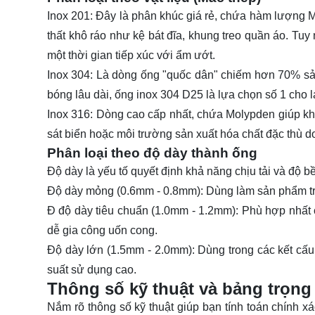
Inox 201: Đây là phân khúc giá rẻ, chứa hàm lượng 
thất khô ráo như kệ bát đĩa, khung treo quần áo. Tuy 
một thời gian tiếp xúc với ẩm ướt.
Inox 304: Là dòng ống "quốc dân" chiếm hơn 70% sản
bóng lâu dài, ống inox 304 D25 là lựa chọn số 1 cho la
Inox 316: Dòng cao cấp nhất, chứa Molypden giúp kh
sát biển hoặc môi trường sản xuất hóa chất đặc thù do
Phân loại theo độ dày thành ống
Độ dày là yếu tố quyết định khả năng chịu tải và độ b
Độ dày mỏng (0.6mm - 0.8mm): Dùng làm sản phẩm trang
Đ độ dày tiêu chuẩn (1.0mm - 1.2mm): Phù hợp nhất 
dễ gia công uốn cong.
Độ dày lớn (1.5mm - 2.0mm): Dùng trong các kết cấu
suất sử dụng cao.
Thông số kỹ thuật và bảng trọng
Nắm rõ thông số kỹ thuật giúp bạn tính toán chính xá