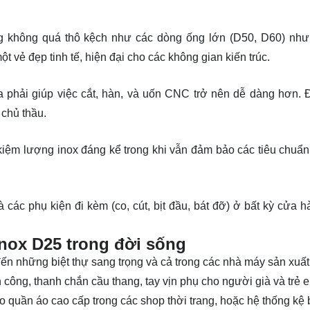
g không quá thô kệch như các dòng ống lớn (D50, D60) nh
vẻ đẹp tinh tế, hiện đại cho các không gian kiến trúc.
a phải giúp việc cắt, hàn, và uốn CNC trở nên dễ dàng hơn. 
 chủ thầu.
t kiệm lượng inox đáng kể trong khi vẫn đảm bảo các tiêu chuẩn
các phụ kiện đi kèm (co, cút, bịt đầu, bát đỡ) ở bất kỳ cửa h
nox D25 trong đời sống
ến những biệt thự sang trọng và cả trong các nhà máy sản xuất
công, thanh chắn cầu thang, tay vịn phụ cho người già và trẻ 
reo quần áo cao cấp trong các shop thời trang, hoặc hệ thống kệ