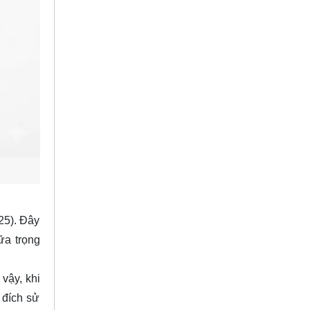
25). Đây
ữa trọng
vậy, khi
 đích sử