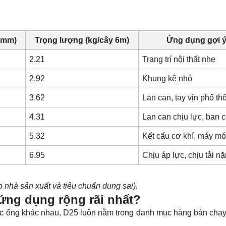
(mm)
Trọng lượng (kg/cây 6m)
Ứng dụng gợi 
2.21
Trang trí nội thất nhẹ
2.92
Khung kệ nhỏ
3.62
Lan can, tay vịn phổ th
4.31
Lan can chịu lực, ban 
5.32
Kết cấu cơ khí, máy m
6.95
Chịu áp lực, chịu tải n
o nhà sản xuất và tiêu chuẩn dung sai).
ứng dụng rộng rãi nhất?
c ống khác nhau, D25 luôn nằm trong danh mục hàng bán chạy 