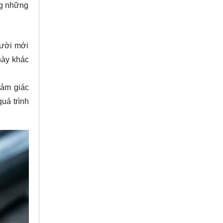
ng những
gười mới
này khác
cảm giác
uá trình