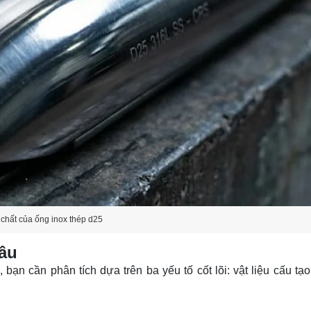
chất của ống inox thép d25
sâu
 bạn cần phân tích dựa trên ba yếu tố cốt lõi: vật liệu cấu tạ