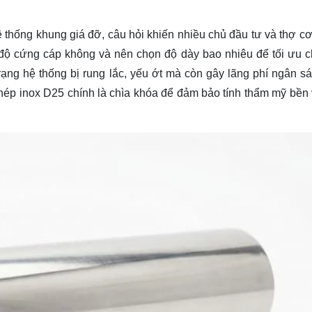
hệ thống khung giá đỡ, câu hỏi khiến nhiều chủ đầu tư và thợ cơ
độ cứng cáp không và nên chọn độ dày bao nhiêu để tối ưu ch
rạng hệ thống bị rung lắc, yếu ớt mà còn gây lãng phí ngân s
hép inox D25 chính là chìa khóa để đảm bảo tính thẩm mỹ bền