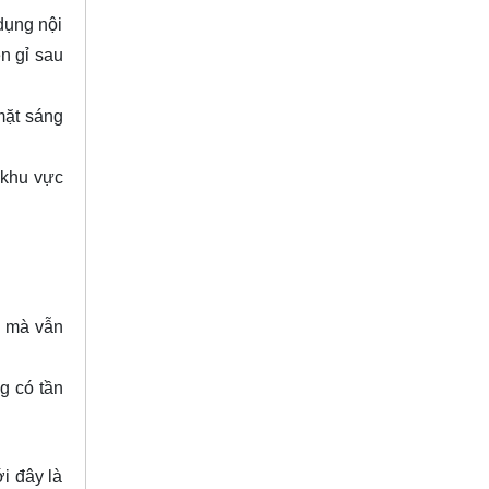
dụng nội
en gỉ sau
mặt sáng
 khu vực
g mà vẫn
g có tần
i đây là