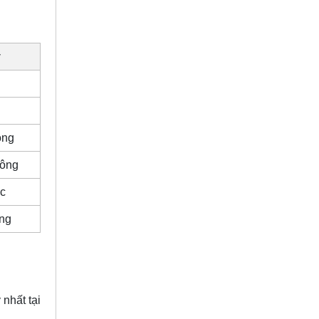
ý
ông
công
óc
ặng
nhất tại