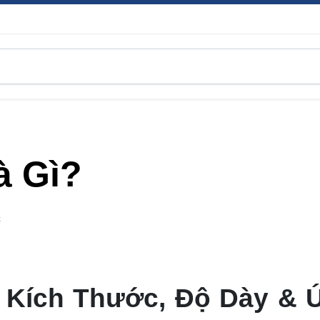
à Gì?
C
? Kích Thước, Độ Dày & 