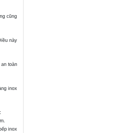
ưng cũng
Điều này
 an toàn
àng inox
:
em.
 bếp inox