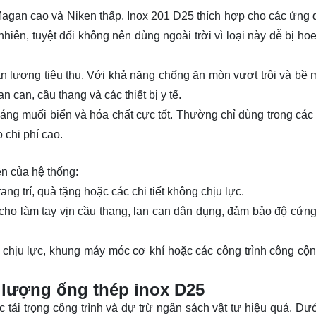
Magan cao và Niken thấp. Inox 201 D25 thích hợp cho các ứng 
nhiên, tuyệt đối không nên dùng ngoài trời vì loại này dễ bị ho
 lượng tiêu thụ. Với khả năng chống ăn mòn vượt trội và bề 
n can, cầu thang và các thiết bị y tế.
áng muối biển và hóa chất cực tốt. Thường chỉ dùng trong các
 chi phí cao.
ền của hệ thống:
 trí, quà tặng hoặc các chi tiết không chịu lực.
cho làm tay vịn cầu thang, lan can dân dụng, đảm bảo độ cứn
 chịu lực, khung máy móc cơ khí hoặc các công trình công cộn
 lượng ống thép inox D25
c tải trọng công trình và dự trừ ngân sách vật tư hiệu quả. Dướ