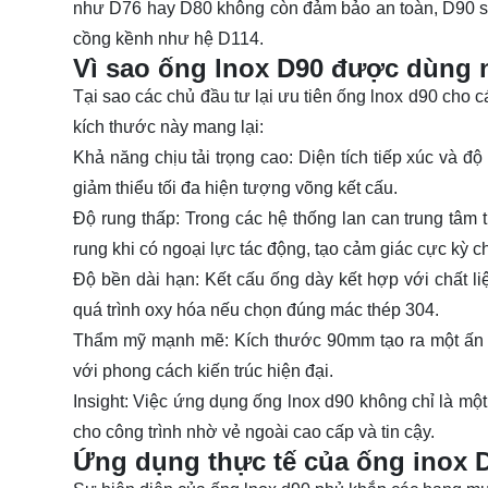
như D76 hay D80 không còn đảm bảo an toàn, D90 sẽ 
cồng kềnh như hệ D114.
Vì sao ống lnox D90 được dùng n
Tại sao các chủ đầu tư lại ưu tiên ống lnox d90 cho 
kích thước này mang lại:
Khả năng chịu tải trọng cao: Diện tích tiếp xúc và
giảm thiểu tối đa hiện tượng võng kết cấu.
Độ rung thấp: Trong các hệ thống lan can trung tâm
rung khi có ngoại lực tác động, tạo cảm giác cực kỳ 
Độ bền dài hạn: Kết cấu ống dày kết hợp với chất li
quá trình oxy hóa nếu chọn đúng mác thép 304.
Thẩm mỹ mạnh mẽ: Kích thước 90mm tạo ra một ấn tư
với phong cách kiến trúc hiện đại.
Insight: Việc ứng dụng ống lnox d90 không chỉ là một
cho công trình nhờ vẻ ngoài cao cấp và tin cậy.
Ứng dụng thực tế của ống inox 