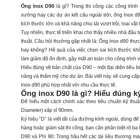
Ống inox D90
là gì? Trong thi công các công trìn
xưởng hay các dự án kết cấu ngoài trời, ống lnox d
kích thước lớn và khả năng chịu tải vượt trội, loại vậ
Tuy nhiên, thực tế triển khai cho thấy nhiều nhà đầu 
thuật. Câu hỏi thường gặp nhất là: Ống lnox d90 thực
hay không? Hệ quả của việc chọn sai kích thước khôn
làm giảm độ ổn định, gây mất an toàn cho công trình v
Hiểu đúng về bản chất của D90 – một đại diện tiêu bi
năng và thẩm mỹ cho dự án. Bài viết này sẽ cung cấp 
lnox d90 phù hợp nhất với nhu cầu thực tế.
Ống inox D90 là gì? Hiểu đúng k
Để hiểu một cách chính xác theo tiêu chuẩn kỹ thuậ
Diameter) xấp xỉ 90mm.
Ký hiệu "D" là viết tắt của đường kính ngoài, dùng đ
hàng hoặc giám sát thi công, bạn cần phân biệt rõ ba 
D90 và Phi 90: Trong hầu hết các tài liệu thương mạ