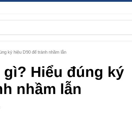
đúng ký hiệu D90 để tránh nhầm lẫn
 gì? Hiểu đúng ký
nh nhầm lẫn
C