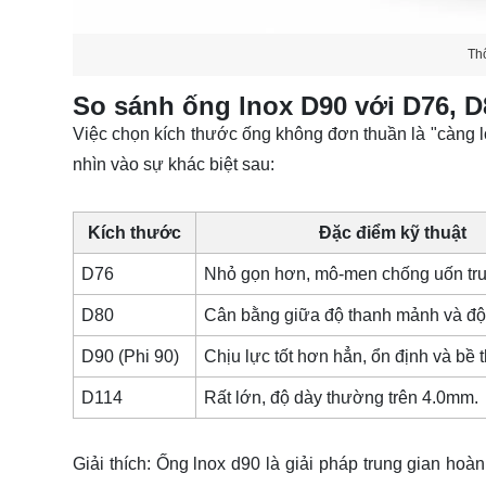
Th
So sánh ống lnox D90 với D76, D
Việc chọn kích thước ống không đơn thuần là "càng lớ
nhìn vào sự khác biệt sau:
Kích thước
Đặc điểm kỹ thuật
D76
Nhỏ gọn hơn, mô-men chống uốn tru
D80
Cân bằng giữa độ thanh mảnh và độ
D90 (Phi 90)
Chịu lực tốt hơn hẳn, ổn định và bề t
D114
Rất lớn, độ dày thường trên 4.0mm.
Giải thích: Ống lnox d90 là giải pháp trung gian ho