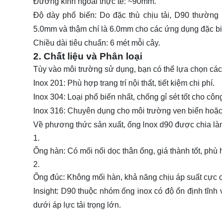
Đường kính ngoài thực tế: ~90mm.
Độ dày phổ biến: Do đặc thù chịu tải, D90 thường
5.0mm và thậm chí là 6.0mm cho các ứng dụng đặc bi
Chiều dài tiêu chuẩn: 6 mét mỗi cây.
2. Chất liệu và Phân loại
Tùy vào môi trường sử dụng, bạn có thể lựa chọn cá
Inox 201: Phù hợp trang trí nội thất, tiết kiệm chi phí.
Inox 304: Loại phổ biến nhất, chống gỉ sét tốt cho công 
Inox 316: Chuyên dụng cho môi trường ven biển hoặc
Về phương thức sản xuất, ống lnox d90 được chia làm
Ống hàn: Có mối nối dọc thân ống, giá thành tốt, phù h
Ống đúc: Không mối hàn, khả năng chịu áp suất cực 
Insight: D90 thuộc nhóm ống inox có độ ổn định tĩnh 
dưới áp lực tải trọng lớn.