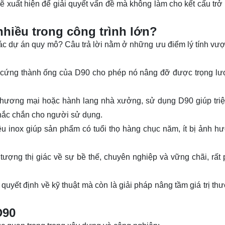
xuất hiện để giải quyết vấn đề mà không làm cho kết cấu trở
hiều trong công trình lớn?
các dự án quy mô? Câu trả lời nằm ở những ưu điểm lý tính vượt
 độ cứng thành ống của D90 cho phép nó nâng đỡ được trọng lư
 thương mại hoặc hành lang nhà xưởng, sử dụng D90 giúp triệt
chắc chắn cho người sử dụng.
ệu inox giúp sản phẩm có tuổi thọ hàng chục năm, ít bị ảnh h
ợng thị giác về sự bề thế, chuyên nghiệp và vững chãi, rất
 quyết định về kỹ thuật mà còn là giải pháp nâng tầm giá trị th
D90