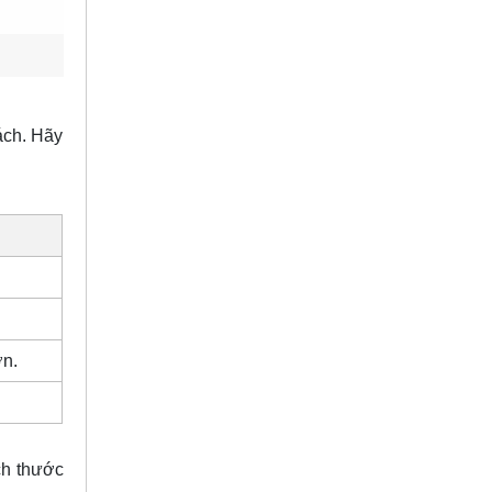
ách. Hãy
ớn.
ch thước