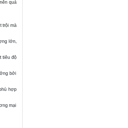
 nên quá
 trội mà
ợng lớn,
 tiêu độ
ưởng bởi
 phù hợp
ương mại