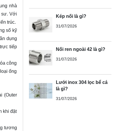
hung nhà
 sư. Với
Kép nối là gì?
ến trúc.
31/07/2026
ông số kỹ
dân dụng
rực tiếp
Nối ren ngoài 42 là gì?
31/07/2026
hóa công
loại ống
Lưới inox 304 lọc bể cá
là gì?
i (Outer
31/07/2026
 khi đặt
ng tương