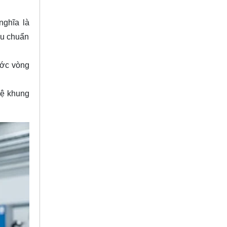
nghĩa là
êu chuẩn
ước vòng
hệ khung