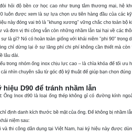
h đòi hỏi độ bền cơ học cao như trung tâm thương mại, hệ k
90 luôn được xem là sự lựa chọn ưu tiên hàng đầu của các kỹ
t liệu này đóng vai trò là "khung xương" vững chắc cho toàn bộ ki
tư và đơn vị thi công vẫn còn những nhầm lẫn tai hại về các th
 sự là gì? Nó có hoàn toàn giống với khái niệm "phi 90" trong 
g chỉ dừng lại ở sự lãng phí chi phí không cần thiết mà còn t
ề lâu dài.
ểu trong nhóm ống inox chịu lực cao – là chìa khóa để tối ưu 
cái nhìn chuyên sâu từ góc độ kỹ thuật để giúp bạn chọn đúng 
ý hiệu D90 để tránh nhầm lẫn
t: Ống lnox d90 là loại ống thép không gỉ có đường kính ngoà
ể chỉ định danh kích thước bề mặt của ống. Để không bị nhầm lẫn
khái niệm sau:
i và thi công dân dụng tại Việt Nam, hai ký hiệu này được dù