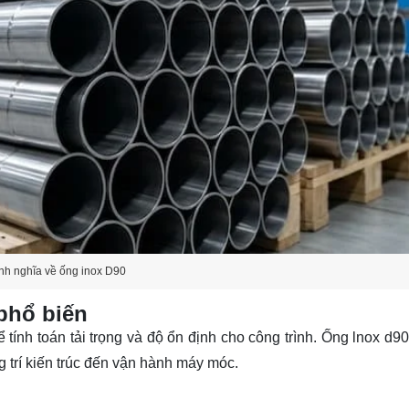
nh nghĩa về ống inox D90
phổ biến
tính toán tải trọng và độ ổn định cho công trình.
Ống lnox
d90
g trí kiến trúc đến vận hành máy móc.