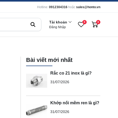
Hotline:
0912304316
hoặc
sales@honto.vn
Tài khoản
0
0
Đăng Nhập
Bài viết mới nhất
Rắc co 21 inox là gì?
31/07/2026
Khớp nối mềm ren là gì?
31/07/2026