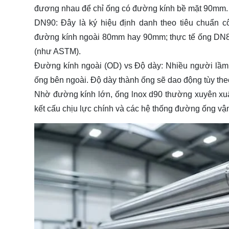
đương nhau để chỉ ống có đường kính bề mặt 90mm.
DN90: Đây là ký hiệu định danh theo tiêu chuẩn c
đường kính ngoài 80mm hay 90mm; thực tế ống DN80
(như ASTM).
Đường kính ngoài (OD) vs Độ dày: Nhiều người lầm 
ống bên ngoài. Độ dày thành ống sẽ dao động tùy theo
Nhờ đường kính lớn, ống lnox d90 thường xuyên xuấ
kết cấu chịu lực chính và các hệ thống đường ống vậ