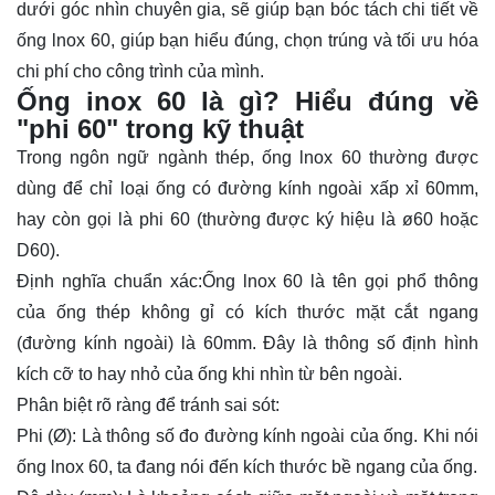
dưới góc nhìn chuyên gia, sẽ giúp bạn bóc tách chi tiết về
ống lnox 60
, giúp bạn hiểu đúng, chọn trúng và tối ưu hóa
chi phí cho công trình của mình.
Ống inox 60 là gì? Hiểu đúng về
"phi 60" trong kỹ thuật
Trong ngôn ngữ ngành thép,
ống lnox
60
thường được
dùng để chỉ loại ống có đường kính ngoài xấp xỉ 60mm,
hay còn gọi là
phi 60
(thường được ký hiệu là ø60 hoặc
D60).
Định nghĩa chuẩn xác:Ống lnox 60
là tên gọi phổ thông
của ống thép không gỉ có kích thước mặt cắt ngang
(đường kính ngoài) là 60mm. Đây là thông số định hình
kích cỡ to hay nhỏ của ống khi nhìn từ bên ngoài.
Phân biệt rõ ràng để tránh sai sót:
Phi (Ø):
Là thông số đo đường kính ngoài của ống. Khi nói
ống lnox 60, ta đang nói đến kích thước bề ngang của ống.