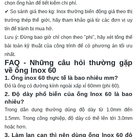
chọn ống hàn để tiết kiệm chi phí.
✔ So sánh giá theo kg:
Inox thường biến động giá theo thị
trường thép thế giới, hãy tham khảo giá từ các đơn vị uy
tín để tránh bị mua hớ.
Lưu ý:
Đừng bao giờ chỉ chọn theo "phi", hãy xét tổng thể
bài toán kỹ thuật của công trình để có phương án tối ưu
nhất.
FAQ - Những câu hỏi thường gặp
về ống lnox 60
1. Ống inox 60 thực tế là bao nhiêu mm?
Đó là ống có đường kính ngoài xấp xỉ 60mm (phi 60).
2. Độ dày phổ biến của ống lnox 60 là bao
nhiêu?
Trong dân dụng thường dùng độ dày từ 1.0mm đến
1.5mm. Trong công nghiệp, độ dày có thể lên tới 3.0mm
hoặc hơn.
3. Làm lan can thì nên dùng ống lnox 60 độ