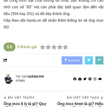
để công trình đạt chất lượng tốt nhất, bạn không chỉ cần
nhớ con số "60" mà còn phải đặc biệt quan tâm đến vật
liệu (304 hay 201) và độ dày thành ống.
Hãy theo dõi
honto.vn
để nhận thêm thông tin về
ống inox
60!
0.0
0
Đánh giá
facebook
TÁC GIẢ
HOÀNG PHI
ADMIN
BÀI VIẾT TRƯỚC
BÀI VIẾT TIẾP THEO
Ống inox 6 ly là gì? Quy
Ống inox 6mm là gì? Hiểu