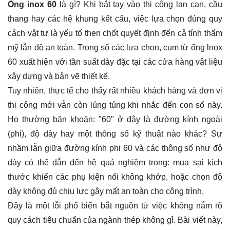
Ống inox 60
là gì? Khi bắt tay vào thi công lan can, cầu
thang hay các hệ khung kết cấu, việc lựa chọn đúng quy
cách vật tư là yếu tố then chốt quyết định đến cả tính thẩm
mỹ lẫn độ an toàn. Trong số các lựa chọn, cụm từ
ống lnox
60
xuất hiện với tần suất dày đặc tại các cửa hàng vật liệu
xây dựng và bản vẽ thiết kế.
Tuy nhiên, thực tế cho thấy rất nhiều khách hàng và đơn vị
thi công mới vẫn còn lúng túng khi nhắc đến con số này.
Họ thường băn khoăn: "60" ở đây là đường kính ngoài
(phi), độ dày hay một thông số kỹ thuật nào khác? Sự
nhầm lẫn giữa đường kính phi 60 và các thông số như độ
dày có thể dẫn đến hệ quả nghiêm trọng: mua sai kích
thước khiến các phụ kiện nối không khớp, hoặc chọn độ
dày không đủ chịu lực gây mất an toàn cho công trình.
Đây là một lỗi phổ biến bắt nguồn từ việc không nắm rõ
quy cách tiêu chuẩn của ngành thép không gỉ. Bài viết này,