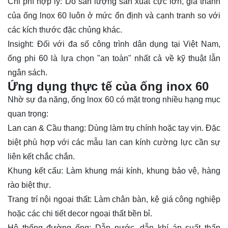
Chi phí hợp lý:
Do sản lượng sản xuất cực lớn, giá thành
của
ống lnox 60
luôn ở mức ổn định và cạnh tranh so với
các kích thước đặc chủng khác.
Insight:
Đối với đa số công trình dân dụng tại Việt Nam,
ống phi 60 là lựa chọn "an toàn" nhất cả về kỹ thuật lẫn
ngân sách.
Ứng dụng thực tế của ống inox 60
Nhờ sự đa năng,
ống lnox 60
có mặt trong nhiều hạng mục
quan trọng:
Lan can & Cầu thang:
Dùng làm trụ chính hoặc tay vịn. Đặc
biệt phù hợp với các mẫu lan can kính cường lực cần sự
liên kết chắc chắn.
Khung kết cấu:
Làm khung mái kính, khung bảo vệ, hàng
rào biệt thự.
Trang trí nội ngoại thất:
Làm chân bàn, kệ giá công nghiệp
hoặc các chi tiết decor ngoại thất bền bỉ.
Hệ thống đường ống:
Dẫn nước, dẫn khí áp suất thấp