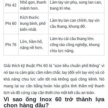
Nhỏ gọn, thanh
Làm tay vịn phụ, song lan can,
Phi 42
mảnh hơn.
trang trí nhẹ.
Kích thước
Làm trụ lan can chính, tay vịn
Phi 60
trung bình, phổ
cầu thang, khung đỡ.
biến nhất.
Làm trụ cái cầu thang lớn,
Lớn, hầm hố,
Phi 76
cổng rào công nghiệp, khung
nặng nề hơn.
chịu lực nặng.
Giải thích kỹ thuật:
Phi 60 là "size tiêu chuẩn phổ thông" vì
nó tạo ra cảm giác cầm nắm chắc tay (đối với tay vịn) và có
khả năng chịu lực uốn tốt mà không quá cồng kềnh. Nó
mang lại sự cân bằng hoàn hảo giữa tính thẩm mỹ thanh
lịch và độ cứng cáp cần thiết cho một kết cấu an toàn.
Vì sao ống lnox 60 trở thành lựa
chọn hàng đầu?