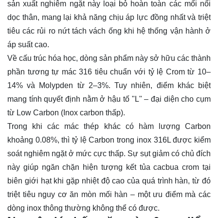
sản xuất nghiêm ngặt này loại bỏ hoàn toàn các mối nối
dọc thân, mang lại khả năng chịu áp lực đồng nhất và triệt
tiêu các rủi ro nứt tách vách ống khi hệ thống vận hành ở
áp suất cao.
Về cấu trúc hóa học, dòng sản phẩm này sở hữu các thành
phần tương tự mác 316 tiêu chuẩn với tỷ lệ Crom từ 10–
14% và Molypden từ 2–3%. Tuy nhiên, điểm khác biệt
mang tính quyết định nằm ở hậu tố "L" – đại diện cho cụm
từ Low Carbon (Inox carbon thấp).
Trong khi các mác thép khác có hàm lượng Carbon
khoảng 0.08%, thì tỷ lệ Carbon trong inox 316L được kiểm
soát nghiêm ngặt ở mức cực thấp. Sự sụt giảm có chủ đích
này giúp ngăn chặn hiện tượng kết tủa cacbua crom tại
biên giới hạt khi gặp nhiệt độ cao của quá trình hàn, từ đó
triệt tiêu nguy cơ ăn mòn mối hàn – một ưu điểm mà các
dòng inox thông thường không thể có được.