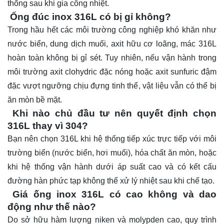
thống sau khi gia công nhiệt.
Ống đúc inox 316L có bị gỉ không?
Trong hầu hết các môi trường công nghiệp khó khăn như
nước biển, dung dịch muối, axit hữu cơ loãng, mác 316L
hoàn toàn không bị gỉ sét. Tuy nhiên, nếu vận hành trong
môi trường axit clohydric đặc nóng hoặc axit sunfuric đậm
đặc vượt ngưỡng chịu đựng tinh thể, vật liệu vẫn có thể bị
ăn mòn bề mặt.
Khi nào chủ đầu tư nên quyết định chọn
316L thay vì 304?
Bạn nên chọn 316L khi hệ thống tiếp xúc trực tiếp với môi
trường biển (nước biển, hơi muối), hóa chất ăn mòn, hoặc
khi hệ thống vận hành dưới áp suất cao và có kết cấu
đường hàn phức tạp không thể xử lý nhiệt sau khi chế tạo.
Giá ống inox 316L có cao không và dao
động như thế nào?
Do sở hữu hàm lượng niken và molypden cao, quy trình