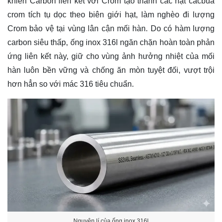
khiến Carbon liên kết với Crom tạo thành các hạt cacbua
crom tích tụ dọc theo biên giới hạt, làm nghèo đi lượng
Crom bảo vệ tại vùng lân cận mối hàn. Do có hàm lượng
carbon siêu thấp, ống inox 316l ngăn chặn hoàn toàn phản
ứng liên kết này, giữ cho vùng ảnh hưởng nhiệt của mối
hàn luôn bền vững và chống ăn mòn tuyệt đối, vượt trội
hơn hẳn so với mác 316 tiêu chuẩn.
Nguyên lí của ống inox 316l