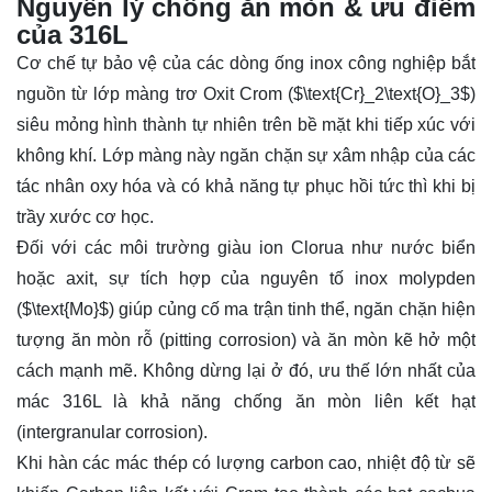
Nguyên lý chống ăn mòn & ưu điểm
của 316L
Cơ chế tự bảo vệ của các dòng
ống
inox công nghiệp bắt
nguồn từ lớp màng trơ Oxit Crom (
$\text{Cr}_2\text{O}_3$
)
siêu mỏng hình thành tự nhiên trên bề mặt khi tiếp xúc với
không khí. Lớp màng này ngăn chặn sự xâm nhập của các
tác nhân oxy hóa và có khả năng tự phục hồi tức thì khi bị
trầy xước cơ học.
Đối với các môi trường giàu ion Clorua như nước biển
hoặc axit, sự tích hợp của nguyên tố inox molypden
(
$\text{Mo}$
) giúp củng cố ma trận tinh thể, ngăn chặn hiện
tượng ăn mòn rỗ (pitting corrosion) và ăn mòn kẽ hở một
cách mạnh mẽ. Không dừng lại ở đó, ưu thế lớn nhất của
mác 316L là khả năng chống ăn mòn liên kết hạt
(intergranular corrosion).
Khi hàn các mác thép có lượng carbon cao, nhiệt độ từ sẽ