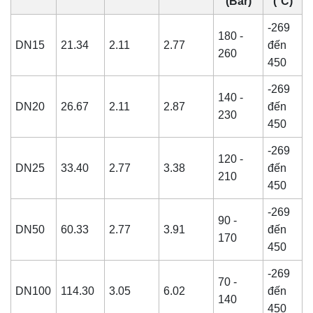
(Bar)
(°C)
-269
180 -
DN15
21.34
2.11
2.77
đến
260
450
-269
140 -
DN20
26.67
2.11
2.87
đến
230
450
-269
120 -
DN25
33.40
2.77
3.38
đến
210
450
-269
90 -
DN50
60.33
2.77
3.91
đến
170
450
-269
70 -
DN100
114.30
3.05
6.02
đến
140
450