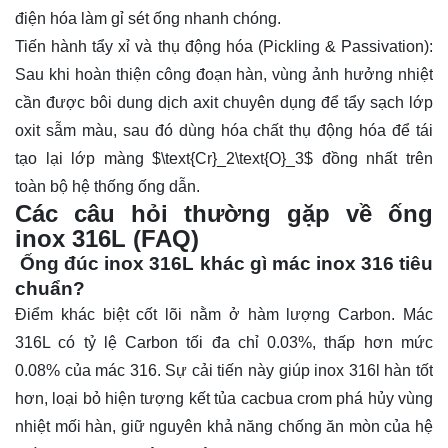
điện hóa làm gỉ sét ống nhanh chóng.
Tiến hành tẩy xỉ và thụ động hóa (Pickling & Passivation):
Sau khi hoàn thiện công đoạn hàn, vùng ảnh hưởng nhiệt
cần được bôi dung dịch axit chuyên dụng để tẩy sạch lớp
oxit sẫm màu, sau đó dùng hóa chất thụ động hóa để tái
tạo lại lớp màng
$\text{Cr}_2\text{O}_3$
đồng nhất trên
toàn bộ hệ thống ống dẫn.
Các câu hỏi thường gặp về ống
inox 316L (FAQ)
Ống đúc inox 316L khác gì mác inox 316 tiêu
chuẩn?
Điểm khác biệt cốt lõi nằm ở hàm lượng Carbon. Mác
316L có tỷ lệ Carbon tối đa chỉ 0.03%, thấp hơn mức
0.08% của mác 316. Sự cải tiến này giúp inox 316l hàn tốt
hơn, loại bỏ hiện tượng kết tủa cacbua crom phá hủy vùng
nhiệt mối hàn, giữ nguyên khả năng chống ăn mòn của hệ