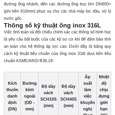
đường ống nhánh, đến các đường ống trục lớn DN600+
(phi trên 610mm) phục vụ cho các nhà máy lọc dầu, xử lý
nước gốc.
Thông số kỹ thuật ống inox 316L
Việc tính toán và đối chiếu chính xác các thông số hình học
là yêu cầu bắt buộc của các kỹ sư cơ khí để đảm bảo tính
an toàn cho hệ thống áp lực cao. Dưới đây là bảng quy
cách kỹ thuật tiêu chuẩn của ống inox 316l dựa trên tiêu
chuẩn ASME/ANSI B36.19:
Áp
Nhiệt
Kích
Đường
suất
độ
Độ dày
Độ dày
thước
kính
làm
chịu
vách
vách
danh
ngoài
việc
đựng
SCH10S
SCH40S
định
(OD -
khuyến
giới
(mm)
(mm)
(DN)
mm)
nghị
hạn