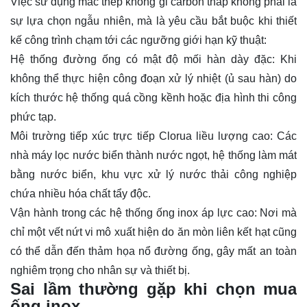
Việc sử dụng mác thép không gỉ carbon thấp không phải là
sự lựa chọn ngẫu nhiên, mà là yêu cầu bắt buộc khi thiết
kế công trình chạm tới các ngưỡng giới hạn kỹ thuật:
Hệ thống đường ống có mật độ mối hàn dày đặc: Khi
không thể thực hiện công đoạn xử lý nhiệt (ủ sau hàn) do
kích thước hệ thống quá cồng kềnh hoặc địa hình thi công
phức tạp.
Môi trường tiếp xúc trực tiếp Clorua liều lượng cao: Các
nhà máy lọc nước biển thành nước ngọt, hệ thống làm mát
bằng nước biển, khu vực xử lý nước thải công nghiệp
chứa nhiều hóa chất tẩy độc.
Vận hành trong các hệ thống ống inox áp lực cao: Nơi mà
chỉ một vết nứt vi mô xuất hiện do ăn mòn liên kết hạt cũng
có thể dẫn đến thảm họa nổ đường ống, gây mất an toàn
nghiêm trọng cho nhân sự và thiết bị.
Sai lầm thường gặp khi chọn mua
ống inox