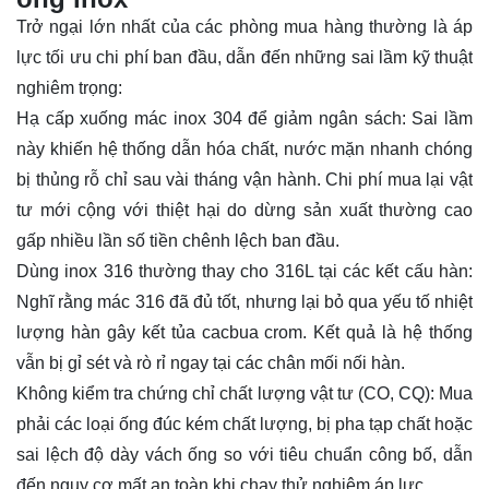
Trở ngại lớn nhất của các phòng mua hàng thường là áp
lực tối ưu chi phí ban đầu, dẫn đến những sai lầm kỹ thuật
nghiêm trọng:
Hạ cấp xuống mác inox 304 để giảm ngân sách: Sai lầm
này khiến hệ thống dẫn hóa chất, nước mặn nhanh chóng
bị thủng rỗ chỉ sau vài tháng vận hành. Chi phí mua lại vật
tư mới cộng với thiệt hại do dừng sản xuất thường cao
gấp nhiều lần số tiền chênh lệch ban đầu.
Dùng inox 316 thường thay cho 316L tại các kết cấu hàn:
Nghĩ rằng mác 316 đã đủ tốt, nhưng lại bỏ qua yếu tố nhiệt
lượng hàn gây kết tủa cacbua crom. Kết quả là hệ thống
vẫn bị gỉ sét và rò rỉ ngay tại các chân mối nối hàn.
Không kiểm tra chứng chỉ chất lượng vật tư (CO, CQ): Mua
phải các loại ống đúc kém chất lượng, bị pha tạp chất hoặc
sai lệch độ dày vách ống so với tiêu chuẩn công bố, dẫn
đến nguy cơ mất an toàn khi chạy thử nghiệm áp lực.