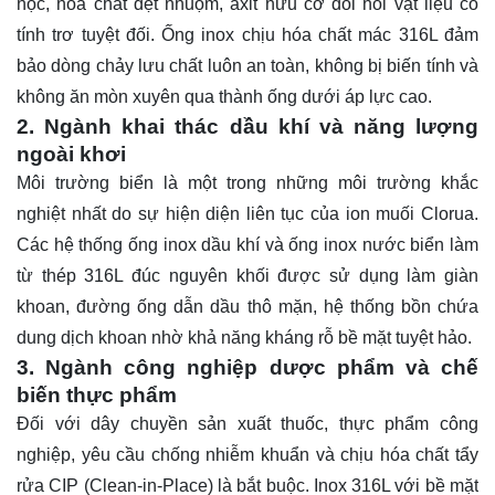
học, hóa chất dệt nhuộm, axit hữu cơ đòi hỏi vật liệu có
tính trơ tuyệt đối. Ống inox chịu hóa chất mác 316L đảm
bảo dòng chảy lưu chất luôn an toàn, không bị biến tính và
không ăn mòn xuyên qua thành ống dưới áp lực cao.
2. Ngành khai thác dầu khí và năng lượng
ngoài khơi
Môi trường biển là một trong những môi trường khắc
nghiệt nhất do sự hiện diện liên tục của ion muối Clorua.
Các hệ thống ống inox dầu khí và ống inox nước biển làm
từ thép 316L đúc nguyên khối được sử dụng làm giàn
khoan, đường ống dẫn dầu thô mặn, hệ thống bồn chứa
dung dịch khoan nhờ khả năng kháng rỗ bề mặt tuyệt hảo.
3. Ngành công nghiệp dược phẩm và chế
biến thực phẩm
Đối với dây chuyền sản xuất thuốc, thực phẩm công
nghiệp, yêu cầu chống nhiễm khuẩn và chịu hóa chất tẩy
rửa CIP (Clean-in-Place) là bắt buộc. Inox 316L với bề mặt