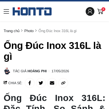
0
Trang chủ
Photo
Ống Đúc Inox 316L là gì
Ống Đúc Inox 316L là
gì
TÁC GIẢ
HOÀNG PHI
17/05/2026
CHIA SẺ:
Ống Đúc Inox 316L:
Đặc Tính, So Sánh &