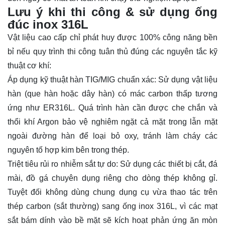
Lưu ý khi thi công & sử dụng ống
đúc inox 316L
Vật liệu cao cấp chỉ phát huy được 100% công năng bền
bỉ nếu quy trình thi công tuân thủ đúng các nguyên tắc kỹ
thuật cơ khí:
Áp dụng kỹ thuật hàn TIG/MIG chuẩn xác: Sử dụng vật liệu
hàn (que hàn hoặc dây hàn) có mác carbon thấp tương
ứng như ER316L. Quá trình hàn cần được che chắn và
thổi khí Argon bảo vệ nghiêm ngặt cả mặt trong lẫn mặt
ngoài đường hàn để loại bỏ oxy, tránh làm cháy các
nguyên tố hợp kim bên trong thép.
Triệt tiêu rủi ro nhiễm sắt tự do: Sử dụng các thiết bị cắt, đá
mài, đồ gá chuyên dụng riêng cho dòng thép không gỉ.
Tuyệt đối không dùng chung dụng cụ vừa thao tác trên
thép carbon (sắt thường) sang ống inox 316L, vì các mạt
sắt bám dính vào bề mặt sẽ kích hoạt phản ứng ăn mòn