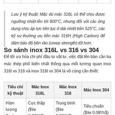
Lưu ý kỹ thuật: Mặc dù mác 316L có thể chịu được
ngưỡng nhiệt lên tới 800°C, nhưng đối với các ứng
dụng chịu áp lực liên tục ở dải nhiệt trên 525°C, các
kỹ sư thường ưu tiên mác 316H (High Carbon) để
đảm bảo độ bền rão (creep strength) tốt hơn.
So sánh inox 316L vs 316 vs 304
Để tối ưu hóa chi phí đầu tư vật tư, việc đặt lên bàn cân ba
mác thép phổ biến nhất thông qua mối tương quan inox
316l vs 316 và inox 316l vs 304 là vô cùng cần thiết:
Tiêu chí
Mác Inox
Mác Inox
Mác Inox 304
kỹ thuật
316L
316
Hàm
Cực thấp
Trung bình
Tiêu chuẩn
lượng
(
$\le
(
$\le
(
$\le 0.08\%$
)