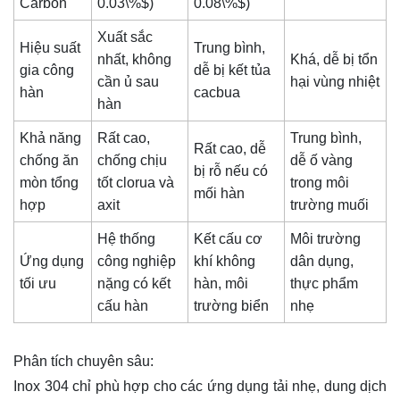
Carbon
0.03\%$
)
0.08\%$
)
Xuất sắc
Hiệu suất
Trung bình,
nhất, không
Khá, dễ bị tổn
gia công
dễ bị kết tủa
cần ủ sau
hại vùng nhiệt
hàn
cacbua
hàn
Khả năng
Rất cao,
Trung bình,
Rất cao, dễ
chống ăn
chống chịu
dễ ố vàng
bị rỗ nếu có
mòn tổng
tốt clorua và
trong môi
mối hàn
hợp
axit
trường muối
Hệ thống
Kết cấu cơ
Môi trường
Ứng dụng
công nghiệp
khí không
dân dụng,
tối ưu
nặng có kết
hàn, môi
thực phẩm
cấu hàn
trường biển
nhẹ
Phân tích chuyên sâu:
Inox 304 chỉ phù hợp cho các ứng dụng tải nhẹ, dung dịch