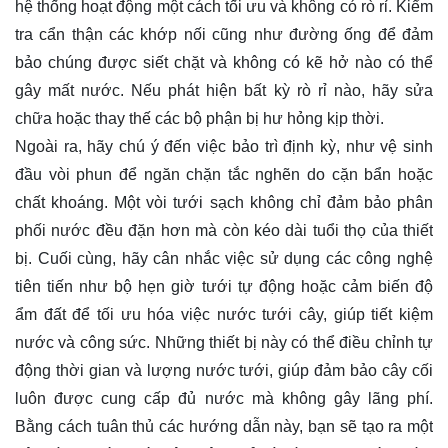
hệ thống hoạt động một cách tối ưu và không có rò rỉ. Kiểm
tra cẩn thận các khớp nối cũng như đường ống để đảm
bảo chúng được siết chặt và không có kẽ hở nào có thể
gây mất nước. Nếu phát hiện bất kỳ rò rỉ nào, hãy sửa
chữa hoặc thay thế các bộ phận bị hư hỏng kịp thời.
Ngoài ra, hãy chú ý đến việc bảo trì định kỳ, như vệ sinh
đầu vòi phun để ngăn chặn tắc nghẽn do cặn bẩn hoặc
chất khoáng. Một vòi tưới sạch không chỉ đảm bảo phân
phối nước đều đặn hơn mà còn kéo dài tuổi thọ của thiết
bị. Cuối cùng, hãy cân nhắc việc sử dụng các công nghệ
tiên tiến như bộ hẹn giờ tưới tự động hoặc cảm biến độ
ẩm đất để tối ưu hóa việc nước tưới cây, giúp tiết kiệm
nước và công sức. Những thiết bị này có thể điều chỉnh tự
động thời gian và lượng nước tưới, giúp đảm bảo cây cối
luôn được cung cấp đủ nước mà không gây lãng phí.
Bằng cách tuân thủ các hướng dẫn này, bạn sẽ tạo ra một