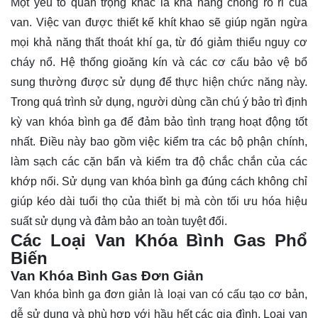
Một yếu tố quan trọng khác là khả năng chống rò rỉ của
van. Việc van được thiết kế khít khao sẽ giúp ngăn ngừa
mọi khả năng thất thoát khí ga, từ đó giảm thiểu nguy cơ
cháy nổ. Hệ thống gioăng kín và các cơ cấu bảo vệ bổ
sung thường được sử dụng để thực hiện chức năng này.
Trong quá trình sử dụng, người dùng cần chú ý bảo trì định
kỳ van khóa bình ga để đảm bảo tình trạng hoạt động tốt
nhất. Điều này bao gồm việc kiểm tra các bộ phận chính,
làm sạch các cặn bẩn và kiểm tra độ chắc chắn của các
khớp nối. Sử dụng van khóa bình ga đúng cách không chỉ
giúp kéo dài tuổi thọ của thiết bị mà còn tối ưu hóa hiệu
suất sử dụng và đảm bảo an toàn tuyệt đối.
Các Loại Van Khóa Bình Gas Phổ
Biến
Van Khóa Bình Gas Đơn Giản
Van khóa bình ga đơn giản là loại van có cấu tạo cơ bản,
dễ sử dụng và phù hợp với hầu hết các gia đình. Loại van