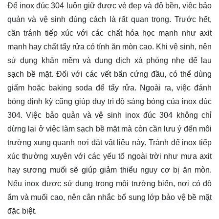
Để inox đúc 304 luôn giữ được vẻ đẹp và độ bền, việc bảo
quản và vệ sinh đúng cách là rất quan trọng. Trước hết,
cần tránh tiếp xúc với các chất hóa học mạnh như axit
mạnh hay chất tẩy rửa có tính ăn mòn cao. Khi vệ sinh, nên
sử dụng khăn mềm và dung dịch xà phòng nhẹ để lau
sạch bề mặt. Đối với các vết bẩn cứng đầu, có thể dùng
giấm hoặc baking soda để tẩy rửa. Ngoài ra, việc đánh
bóng định kỳ cũng giúp duy trì độ sáng bóng của inox đúc
304. Việc bảo quản và vệ sinh inox đúc 304 không chỉ
dừng lại ở việc làm sạch bề mặt mà còn cần lưu ý đến môi
trường xung quanh nơi đặt vật liệu này. Tránh để inox tiếp
xúc thường xuyên với các yếu tố ngoài trời như mưa axit
hay sương muối sẽ giúp giảm thiểu nguy cơ bị ăn mòn.
Nếu inox được sử dụng trong môi trường biển, nơi có độ
ẩm và muối cao, nên cân nhắc bổ sung lớp bảo vệ bề mặt
đặc biệt.