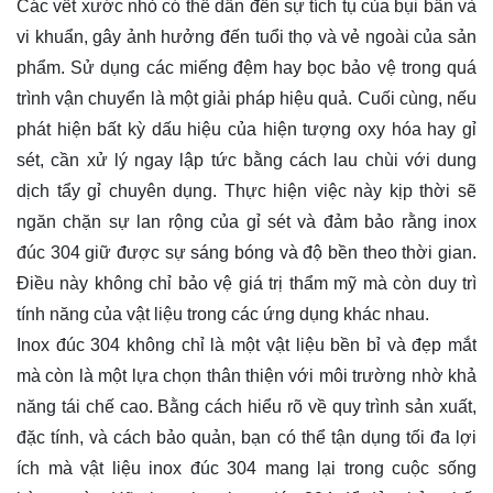
Các vết xước nhỏ có thể dẫn đến sự tích tụ của bụi bẩn và
vi khuẩn, gây ảnh hưởng đến tuổi thọ và vẻ ngoài của sản
phẩm. Sử dụng các miếng đệm hay bọc bảo vệ trong quá
trình vận chuyển là một giải pháp hiệu quả. Cuối cùng, nếu
phát hiện bất kỳ dấu hiệu của hiện tượng oxy hóa hay gỉ
sét, cần xử lý ngay lập tức bằng cách lau chùi với dung
dịch tẩy gỉ chuyên dụng. Thực hiện việc này kịp thời sẽ
ngăn chặn sự lan rộng của gỉ sét và đảm bảo rằng inox
đúc 304 giữ được sự sáng bóng và độ bền theo thời gian.
Điều này không chỉ bảo vệ giá trị thẩm mỹ mà còn duy trì
tính năng của vật liệu trong các ứng dụng khác nhau.
Inox đúc 304 không chỉ là một vật liệu bền bỉ và đẹp mắt
mà còn là một lựa chọn thân thiện với môi trường nhờ khả
năng tái chế cao. Bằng cách hiểu rõ về quy trình sản xuất,
đặc tính, và cách bảo quản, bạn có thể tận dụng tối đa lợi
ích mà vật liệu inox đúc 304 mang lại trong cuộc sống