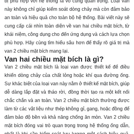
bị phù hợp với hệ thống là vô cùng quan trọng. Loại van
này không chỉ giúp kiểm soát dòng chảy mà còn đảm bảo
an toàn và hiệu quả cho toàn bộ hệ thống. Bài viết này sẽ
cung cấp cái nhìn toàn diện về van hai chiều mặt bích, từ
khái niệm, công dụng cho đến ứng dụng và cách lựa chọn
phù hợp. Hãy cùng
tìm hiểu
sâu hơn để thấy rõ giá trị mà
van 2 chiều mặt bích mang lại.
Van hai chiều mặt bích là gì?
Van 2 chiều mặt bích là loại van được thiết kế để điều
khiển dòng chảy của chất lỏng hoặc khí qua đường ống.
Sự khác biệt của loại van này nằm ở thiết kế mặt bích, giúp
dễ dàng lắp đặt và tháo rời, đồng thời tạo ra một kết nối
chắc chắn và an toàn. Van 2 chiều mặt bích thường được
làm từ các vật liệu như thép không gỉ, gang, hoặc đồng để
đảm bảo độ bền và khả năng chống ăn mòn. Van 2 chiều
mặt bích đóng vai trò quan trọng trong hệ thống ống dẫn,
nhất là khi cần kiểm soát lưu lượng một cách hiệu quả.