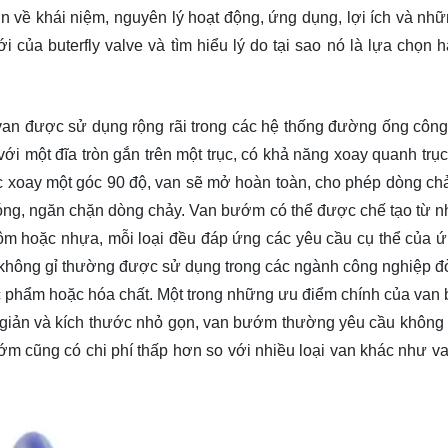
n về khái niệm, nguyên lý hoạt động, ứng dụng, lợi ích và nhữ
ới của buterfly valve và tìm hiểu lý do tại sao nó là lựa chọn 
i van được sử dụng rộng rãi trong các hệ thống đường ống công
ới một đĩa tròn gắn trên một trục, có khả năng xoay quanh trục
c xoay một góc 90 độ, van sẽ mở hoàn toàn, cho phép dòng chả
ẽ đóng, ngăn chặn dòng chảy. Van bướm có thể được chế tạo từ n
hôm hoặc nhựa, mỗi loại đều đáp ứng các yêu cầu cụ thể của 
 không gỉ thường được sử dụng trong các ngành công nghiệp đò
c phẩm hoặc hóa chất. Một trong những ưu điểm chính của van
n giản và kích thước nhỏ gọn, van bướm thường yêu cầu không 
ớm cũng có chi phí thấp hơn so với nhiều loại van khác như va