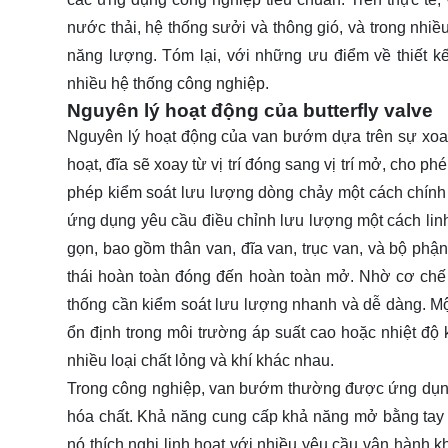
nước thải, hệ thống sưởi và thông gió, và trong nhiề
năng lượng. Tóm lại, với những ưu điểm về thiết kế,
nhiều hệ thống công nghiệp.
Nguyên lý hoạt động của butterfly valve
Nguyên lý hoạt động của van bướm dựa trên sự xoay
hoạt, đĩa sẽ xoay từ vị trí đóng sang vị trí mở, cho p
phép kiểm soát lưu lượng dòng chảy một cách chính
ứng dụng yêu cầu điều chỉnh lưu lượng một cách linh
gọn, bao gồm thân van, đĩa van, trục van, và bộ phận
thái hoàn toàn đóng đến hoàn toàn mở. Nhờ cơ chế
thống cần kiểm soát lưu lượng nhanh và dễ dàng. M
ổn định trong môi trường áp suất cao hoặc nhiệt độ
nhiều loại chất lỏng và khí khác nhau.
Trong công nghiệp, van bướm thường được ứng dụng r
hóa chất. Khả năng cung cấp khả năng mở bằng tay 
nó thích nghi linh hoạt với nhiều yêu cầu vận hành k