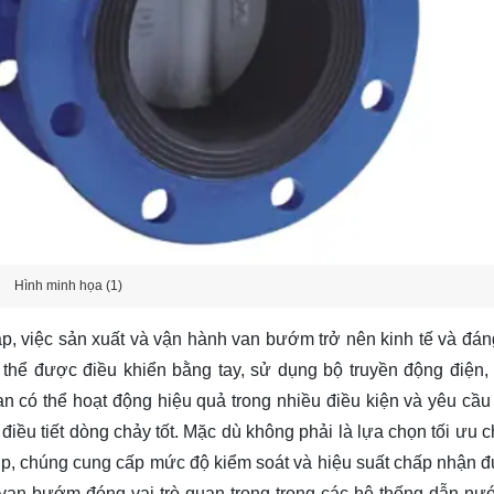
Hình minh họa (1)
ạp, việc sản xuất và vận hành van bướm trở nên kinh tế và đáng
hể được điều khiển bằng tay, sử dụng bộ truyền động điện, 
 có thể hoạt động hiệu quả trong nhiều điều kiện và yêu cầu 
u tiết dòng chảy tốt. Mặc dù không phải là lựa chọn tối ưu ch
hợp, chúng cung cấp mức độ kiểm soát và hiệu suất chấp nhận 
 van bướm đóng vai trò quan trọng trong các hệ thống dẫn nướ