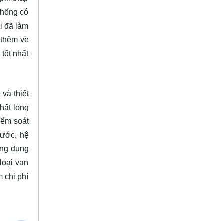
thống có
i đã làm
 thêm về
tốt nhất
và thiết
hất lỏng
iểm soát
nước, hệ
ứng dụng
loại van
 chi phí