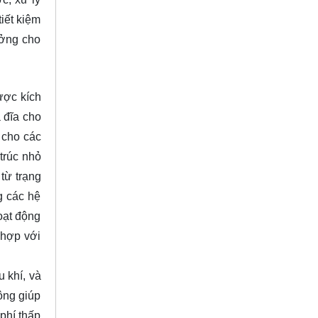
iết kiệm
ưởng cho
ược kích
a đĩa cho
 cho các
trúc nhỏ
từ trạng
g các hệ
oạt động
 hợp với
 khí, và
ộng giúp
phí thấp