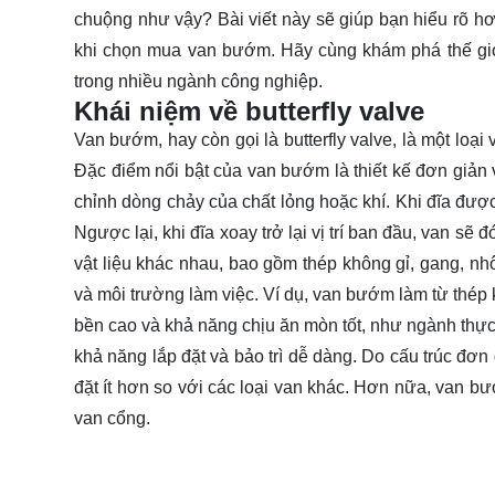
chuộng như vậy? Bài viết này sẽ giúp bạn hiểu rõ hơ
khi chọn mua van bướm. Hãy cùng
khám phá
thế gi
trong nhiều ngành công nghiệp.
Khái niệm về butterfly valve
Van bướm, hay còn gọi là butterfly valve, là một loạ
Đặc điểm nổi bật của van bướm là thiết kế đơn giản v
chỉnh dòng chảy của chất lỏng hoặc khí. Khi đĩa đượ
Ngược lại, khi đĩa xoay trở lại vị trí ban đầu, van s
vật liệu khác nhau, bao gồm thép không gỉ, gang, n
và môi trường làm việc. Ví dụ, van bướm làm từ thép
bền cao và khả năng chịu ăn mòn tốt, như ngành thự
khả năng lắp đặt và bảo trì dễ dàng. Do cấu trúc đơ
đặt ít hơn so với các loại van khác. Hơn nữa, van bư
van cổng.