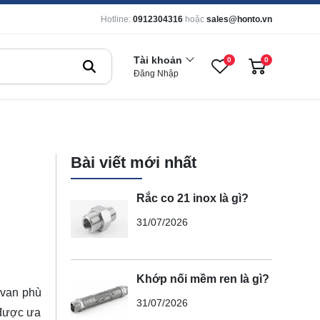
Hotline:
0912304316
hoặc
sales@honto.vn
Tài khoản
0
0
Đăng Nhập
Bài viết mới nhất
Rắc co 21 inox là gì?
31/07/2026
Khớp nối mềm ren là gì?
ị van phù
31/07/2026
 được ưa