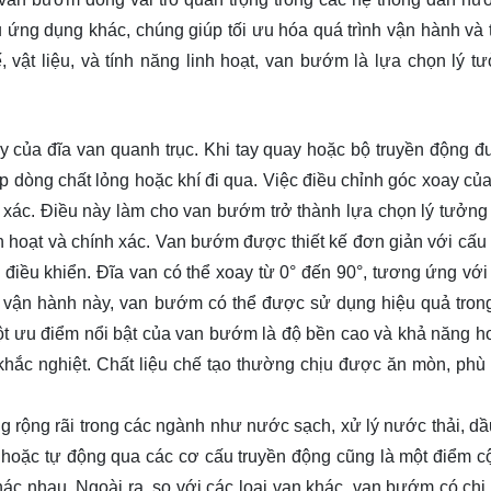
u ứng dụng khác, chúng giúp tối ưu hóa quá trình vận hành và t
 vật liệu, và tính năng linh hoạt, van bướm là lựa chọn lý t
 của đĩa van quanh trục. Khi tay quay hoặc bộ truyền động đ
hép dòng chất lỏng hoặc khí đi qua. Việc điều chỉnh góc xoay củ
 xác. Điều này làm cho van bướm trở thành lựa chọn lý tưởng
 hoạt và chính xác. Van bướm được thiết kế đơn giản với cấu 
 điều khiển. Đĩa van có thể xoay từ 0° đến 90°, tương ứng với 
 vận hành này, van bướm có thể được sử dụng hiệu quả tron
ột ưu điểm nổi bật của van bướm là độ bền cao và khả năng h
 khắc nghiệt. Chất liệu chế tạo thường chịu được ăn mòn, phù
ộng rãi trong các ngành như nước sạch, xử lý nước thải, dầu
hoặc tự động qua các cơ cấu truyền động cũng là một điểm c
hác nhau. Ngoài ra, so với các loại van khác, van bướm có chi 