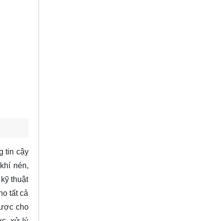
 tin cậy
khí nén,
kỹ thuật
o tất cả
được cho
c, xử lý