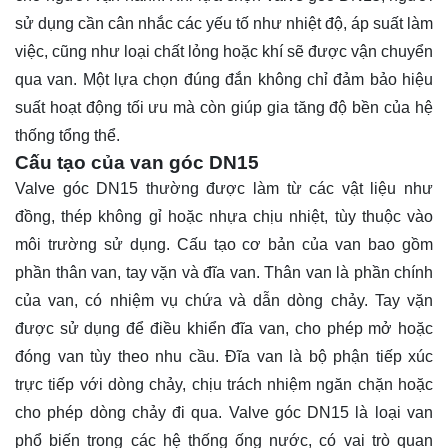
sử dụng cần cân nhắc các yếu tố như nhiệt độ, áp suất làm
việc, cũng như loại chất lỏng hoặc khí sẽ được vận chuyển
qua van. Một lựa chọn đúng đắn không chỉ đảm bảo hiệu
suất hoạt động tối ưu mà còn giúp gia tăng độ bền của hệ
thống tổng thể.
Cấu tạo của van góc DN15
Valve góc DN15 thường được làm từ các vật liệu như
đồng, thép không gỉ hoặc nhựa chịu nhiệt, tùy thuộc vào
môi trường sử dụng. Cấu tạo cơ bản của van bao gồm
phần thân van, tay vặn và đĩa van. Thân van là phần chính
của van, có nhiệm vụ chứa và dẫn dòng chảy. Tay vặn
được sử dụng để điều khiển đĩa van, cho phép mở hoặc
đóng van tùy theo nhu cầu. Đĩa van là bộ phận tiếp xúc
trực tiếp với dòng chảy, chịu trách nhiệm ngăn chặn hoặc
cho phép dòng chảy đi qua. Valve góc DN15 là loại van
phổ biến trong các hệ thống ống nước, có vai trò quan