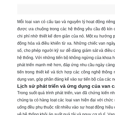
Mỗi loại van có cấu tạo và nguyên lý hoạt động riê
được ưa chuộng trong các hệ thống yêu cầu độ kín ca
chi phí nhờ thiết kế đơn giản của nó. Một xu hướng p
động hóa và điều khiển từ xa. Những chiếc van ngày
số, cho phép người kỹ sư dễ dàng giám sát và điều ch
hệ thống. Với những tiến bộ không ngừng của khoa h
phát triển mạnh mẽ hơn, đáp ứng nhu cầu ngày càng 
tiến trong thiết kế và tích hợp các công nghệ thông
dụng van, góp phần đáng kể vào sự tiến bộ của các n
Lịch sử phát triển và ứng dụng của van c
Trong suốt quá trình phát triển, van đã chứng kiến n
chúng ta có hàng loạt các loại van hiện đại với chứ
uống đều phụ thuộc rất nhiều vào sự hoạt động hiệu
vệ hệ thống khỏi áp suất quá tải và nguy cơ rò rỉ. Van