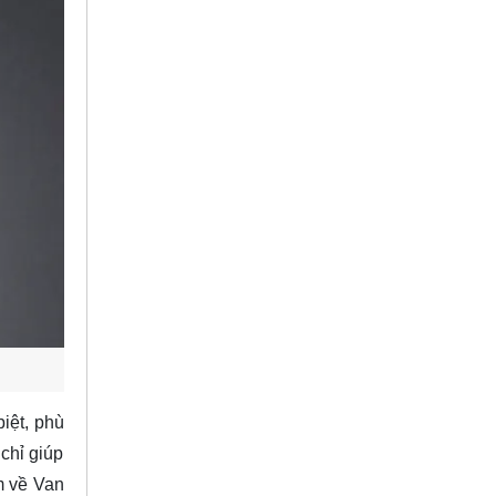
iệt, phù
chỉ giúp
m về Van