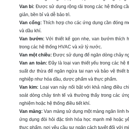
Van bi:
Được sử dụng rộng rãi trong các hệ thống cầ
giản, bền bỉ và dễ bảo trì.
Van cổng:
Thích hợp cho các ứng dụng cần đóng mở
và dầu khí.
Van bướm:
Với thiết kế gọn nhẹ, van bướm thích 
trong các hệ thống HVAC và xử lý nước.
Van một chiều:
Được sử dụng để ngăn dòng chảy ngượ
Van an toàn:
Đây là loại van thiết yếu trong các hệ
suất dư thừa để ngăn ngừa tai nạn và bảo vệ thiết
nghiệp như hóa dầu, dược phẩm và thực phẩm.
Van kim:
Loại van này nổi bật với khả năng điều ch
soát dòng chảy tinh tế và thường thấy trong các ứ
nghiệm hoặc hệ thống điều tiết khí.
Van màng:
Van màng sử dụng một màng ngăn linh hoạ
ứng dụng đòi hỏi đặc tính hóa học mạnh mẽ hoặc y
thực phẩm, nơi yêu cầu sự ngăn cách tuyệt đối với m