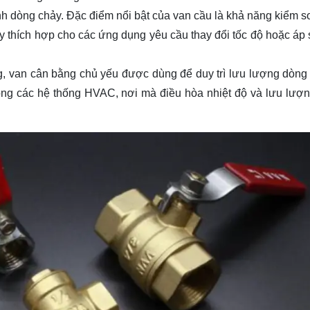
h dòng chảy. Đặc điểm nổi bật của van cầu là khả năng kiểm s
y thích hợp cho các ứng dụng yêu cầu thay đổi tốc độ hoặc áp 
g, van cân bằng chủ yếu được dùng để duy trì lưu lượng dòng
rong các hệ thống HVAC, nơi mà điều hòa nhiệt độ và lưu lượ