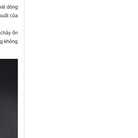
oát dòng
suất của
 chảy ổn
ng không