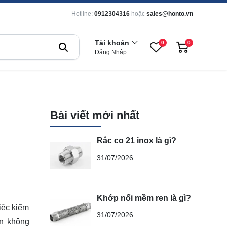
Hotline:
0912304316
hoặc
sales@honto.vn
Tài khoản
0
0
Đăng Nhập
Bài viết mới nhất
Rắc co 21 inox là gì?
31/07/2026
Khớp nối mềm ren là gì?
iệc kiểm
31/07/2026
ến không