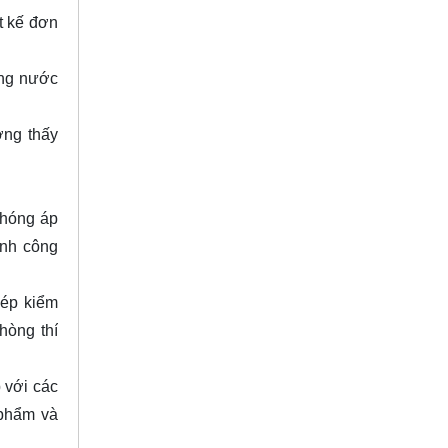
t kế đơn
ống nước
ờng thấy
phóng áp
ành công
hép kiểm
hòng thí
 với các
 phẩm và