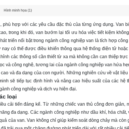
Hình minh họa (1)
ng, phù hợp với các yêu cầu đặc thù của từng ứng dụng. Van b
o, trong khi đó, van bướm lại tối ưu hóa việc tiết kiệm không
hát triển nổi bật trong ngành công nghiệp van là tích hợp công
 nay có thể được điều khiển thông qua hệ thống điện tử hoặc 
ỉnh các thông số cần thiết từ xa mà không cần can thiệp trực 
ọc và công nghệ, tương lai của ngành công nghiệp van hứa hẹ
cao và đa dạng của con người. Những nghiên cứu về vật liệu 
 minh sẽ tiếp tục định hình và nâng cao hiệu suất của các hệ 
gành công nghiệp và dịch vụ hiện đại.
ác loại
hiều cải tiến đáng kể. Từ những chiếc van thủ công đơn giản, 
c năng đa dạng. Các ngành công nghiệp như dầu khí, hóa chất,
 quả của van. Van không chỉ giúp kiểm soát dòng chảy mà còn 
 đã trải qua một chặng đường phát triển dài với rất nhiều cải ti