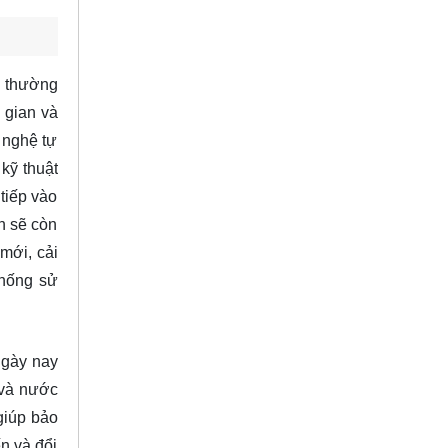
i thường
 gian và
 nghệ tự
kỹ thuật
tiếp vào
n sẽ còn
mới, cải
thống sử
ngày nay
 và nước
giúp bảo
ến và đổi