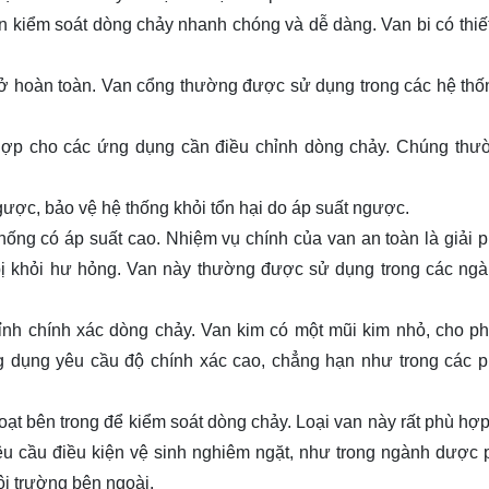
n kiểm soát dòng chảy nhanh chóng và dễ dàng. Van bi có thiế
 hoàn toàn. Van cổng thường được sử dụng trong các hệ th
hợp cho các ứng dụng cần điều chỉnh dòng chảy. Chúng thư
c, bảo vệ hệ thống khỏi tổn hại do áp suất ngược.
 thống có áp suất cao. Nhiệm vụ chính của van an toàn là giải 
 bị khỏi hư hỏng. Van này thường được sử dụng trong các ng
ỉnh chính xác dòng chảy. Van kim có một mũi kim nhỏ, cho p
ng dụng yêu cầu độ chính xác cao, chẳng hạn như trong các p
t bên trong để kiểm soát dòng chảy. Loại van này rất phù hợp
êu cầu điều kiện vệ sinh nghiêm ngặt, như trong ngành dược
ôi trường bên ngoài.