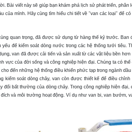
 Bài viết này sẽ giúp bạn khám phá lịch sử phát triển, phân l
cầu của mình. Hãy cùng
tìm hiểu
chi tiết về "van các loại" để có
 cùng quan trọng, đã được sử dụng từ hàng thế kỷ trước. Ban 
ủ yếu để kiểm soát dòng nước trong các hệ thống tưới tiêu. T
dụng, van đã được cải tiến và sản xuất từ các vật liệu bền hơn
 lĩnh vực của đời sống và công nghiệp hiện đại. Chúng ta có thể
 cho đến những hệ thống điều khiển phức tạp trong ngành dầu 
g kiểm soát dòng chảy, van còn được thiết kế để điều chỉnh 
ay đổi bất thường của dòng chảy. Trong công nghiệp hiện đại, 
đích và môi trường hoạt động. Ví dụ như van bi, van bướm, v