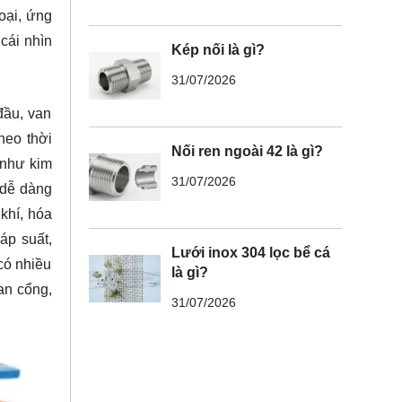
oại, ứng
 cái nhìn
Kép nối là gì?
31/07/2026
đầu, van
heo thời
Nối ren ngoài 42 là gì?
 như kim
31/07/2026
 dễ dàng
khí, hóa
áp suất,
Lưới inox 304 lọc bể cá
có nhiều
là gì?
an cổng,
31/07/2026