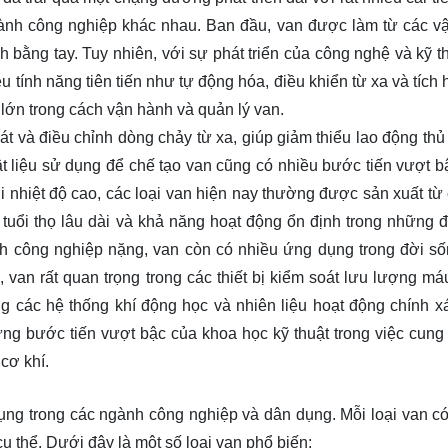
nh công nghiệp khác nhau. Ban đầu, van được làm từ các vật
bằng tay. Tuy nhiên, với sự phát triển của công nghệ và kỹ th
u tính năng tiên tiến như tự động hóa, điều khiển từ xa và tíc
 lớn trong cách vận hành và quản lý van.
t và điều chỉnh dòng chảy từ xa, giúp giảm thiểu lao động thủ
vật liệu sử dụng để chế tạo van cũng có nhiều bước tiến vượt b
 nhiệt độ cao, các loại van hiện nay thường được sản xuất từ
tuổi thọ lâu dài và khả năng hoạt động ổn định trong những đ
ành công nghiệp nặng, van còn có nhiều ứng dụng trong đời s
van rất quan trọng trong các thiết bị kiểm soát lưu lượng máu
g các hệ thống khí động học và nhiên liệu hoạt động chính x
ng bước tiến vượt bậc của khoa học kỹ thuật trong việc cung 
 cơ khí.
ụng trong các ngành công nghiệp và dân dụng. Mỗi loại van có 
ụ thể. Dưới đây là một số loại van phổ biến: