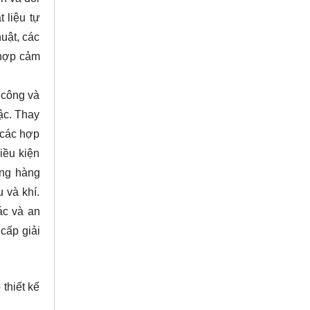
 liệu tự
uật, các
h hợp cảm
 công và
ậc. Thay
 các hợp
iều kiện
ống hàng
 và khí.
ác và an
cấp giải
thiết kế