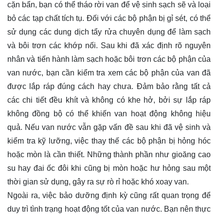
cặn bẩn, bạn có thể tháo rời van để vệ sinh sạch sẽ và loại
bỏ các tạp chất tích tụ. Đối với các bộ phận bị gỉ sét, có thể
sử dụng các dung dịch tẩy rửa chuyên dụng để làm sạch
và bôi trơn các khớp nối. Sau khi đã xác định rõ nguyên
nhân và tiến hành làm sạch hoặc bôi trơn các bộ phận của
van nước, bạn cần kiểm tra xem các bộ phận của van đã
được lắp ráp đúng cách hay chưa. Đảm bảo rằng tất cả
các chi tiết đều khít và không có khe hở, bởi sự lắp ráp
không đồng bộ có thể khiến van hoạt động không hiệu
quả. Nếu van nước vẫn gặp vấn đề sau khi đã vệ sinh và
kiểm tra kỹ lưỡng, việc thay thế các bộ phận bị hỏng hóc
hoặc mòn là cần thiết. Những thành phần như gioăng cao
su hay đai ốc đôi khi cũng bị mòn hoặc hư hỏng sau một
thời gian sử dụng, gây ra sự rò rỉ hoặc khó xoay van.
Ngoài ra, việc bảo dưỡng định kỳ cũng rất quan trọng để
duy trì tình trạng hoạt động tốt của van nước. Bạn nên thực