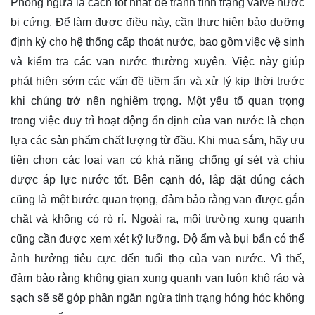
Phòng ngừa là cách tốt nhất để tránh tình trạng valve nước
bị cứng. Để làm được điều này, cần thực hiện bảo dưỡng
định kỳ cho hệ thống cấp thoát nước, bao gồm việc vệ sinh
và kiểm tra các van nước thường xuyên. Việc này giúp
phát hiện sớm các vấn đề tiềm ẩn và xử lý kịp thời trước
khi chúng trở nên nghiêm trọng. Một yếu tố quan trọng
trong việc duy trì hoạt động ổn định của van nước là chọn
lựa các sản phẩm chất lượng từ đầu. Khi mua sắm, hãy ưu
tiên chọn các loại van có khả năng chống gỉ sét và chịu
được áp lực nước tốt. Bên cạnh đó, lắp đặt đúng cách
cũng là một bước quan trọng, đảm bảo rằng van được gắn
chặt và không có rò rỉ. Ngoài ra, môi trường xung quanh
cũng cần được xem xét kỹ lưỡng. Độ ẩm và bụi bẩn có thể
ảnh hưởng tiêu cực đến tuổi thọ của van nước. Vì thế,
đảm bảo rằng không gian xung quanh van luôn khô ráo và
sạch sẽ sẽ góp phần ngăn ngừa tình trạng hỏng hóc không