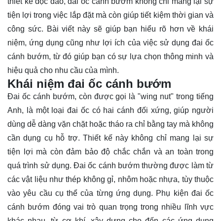
thiết kế độc đáo, đai ốc cánh bướm không chỉ mang lại sự
tiện lợi trong việc lắp đặt mà còn giúp tiết kiệm thời gian và
công sức. Bài viết này sẽ giúp bạn hiểu rõ hơn về khái
niệm, ứng dụng cũng như lợi ích của việc sử dụng đai ốc
cánh bướm, từ đó giúp bạn có sự
lựa chọn
thông minh và
hiệu quả cho nhu cầu của mình.
Khái niệm đai ốc cánh bướm
Đai ốc cánh bướm, còn được gọi là "wing nut" trong tiếng
Anh, là một loại đai ốc có hai cánh đối xứng, giúp người
dùng dễ dàng vặn chặt hoặc tháo ra chỉ bằng tay mà không
cần dụng cụ hỗ trợ. Thiết kế này không chỉ mang lại sự
tiện lợi mà còn đảm bảo độ chắc chắn và an toàn trong
quá trình sử dụng. Đai ốc cánh bướm thường được làm từ
các vật liệu như thép không gỉ, nhôm hoặc nhựa, tùy thuộc
vào yêu cầu cụ thể của từng ứng dụng. Phụ kiện đai ốc
cánh bướm đóng vai trò quan trọng trong nhiều lĩnh vực
khác nhau, từ cơ khí, xây dựng cho đến các ứng dụng