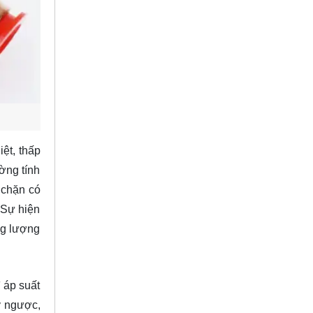
ệt, thấp
ường tính
n chặn có
 Sự hiện
ng lượng
 áp suất
y ngược,