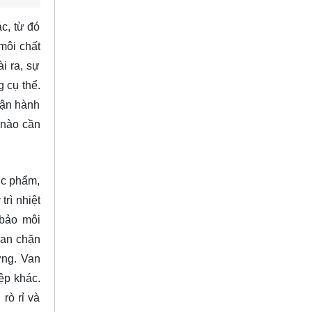
c, từ đó
môi chất
i ra, sự
 cụ thể.
vận hành
 nào cần
ợc phẩm,
rì nhiệt
 bảo môi
van chặn
ợng. Van
ệp khác.
rò rỉ và