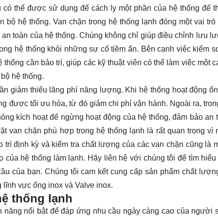
 có thể được sử dụng để cách ly một phần của hệ thống để t
 bộ hệ thống. Van chặn trong hệ thống lạnh đóng một vai trò
 an toàn của hệ thống. Chúng không chỉ giúp điều chỉnh lưu l
ong hệ thống khỏi những sự cố tiềm ẩn. Bên cạnh việc kiểm s
hống cần bảo trì, giúp các kỹ thuật viên có thể làm việc một c
bộ hệ thống.
ần giảm thiểu lãng phí năng lượng. Khi hệ thống hoạt động ổn
ũng được tối ưu hóa, từ đó giảm chi phí vận hành. Ngoài ra, tro
hóng kích hoạt để ngừng hoạt động của hệ thống, đảm bảo an 
t van chặn phù hợp trong hệ thống lạnh là rất quan trọng vì 
 trì định kỳ và kiểm tra chất lượng của các van chặn cũng là 
thọ của hệ thống làm lạnh. Hãy
liên hệ
với chúng tôi để tìm hiểu
 cầu của bạn. Chúng tôi cam kết cung cấp sản phẩm chất lượn
 lĩnh vực ống inox và Valve inox.
hệ thống lạnh
ính năng nổi bật để đáp ứng nhu cầu ngày càng cao của người 