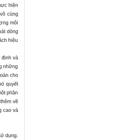
hực hiện
 vô cùng
ượng môi
oát dòng
ách hiệu
 định và
ng những
toàn cho
nó quyết
một phần
 thêm về
g cao và
sử dụng.