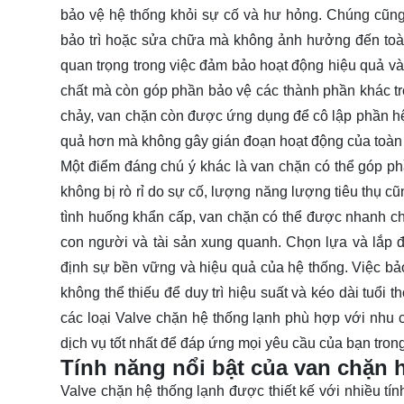
bảo vệ hệ thống khỏi sự cố và hư hỏng. Chúng cũng
bảo trì hoặc sửa chữa mà không ảnh hưởng đến toàn
quan trọng trong việc đảm bảo hoạt động hiệu quả và
chất mà còn góp phần bảo vệ các thành phần khác tr
chảy, van chặn còn được ứng dụng để cô lập phần hệ t
quả hơn mà không gây gián đoạn hoạt động của toàn 
Một điểm đáng chú ý khác là van chặn có thể góp ph
không bị rò rỉ do sự cố, lượng năng lượng tiêu thụ c
tình huống khẩn cấp, van chặn có thể được nhanh c
con người và tài sản xung quanh. Chọn lựa và lắp đặ
định sự bền vững và hiệu quả của hệ thống. Việc bảo
không thể thiếu để duy trì hiệu suất và kéo dài tuổi 
các loại Valve chặn hệ thống lạnh phù hợp với nhu
dịch vụ tốt nhất để đáp ứng mọi yêu cầu của bạn trong
Tính năng nổi bật của van chặn 
Valve chặn hệ thống lạnh được thiết kế với nhiều t