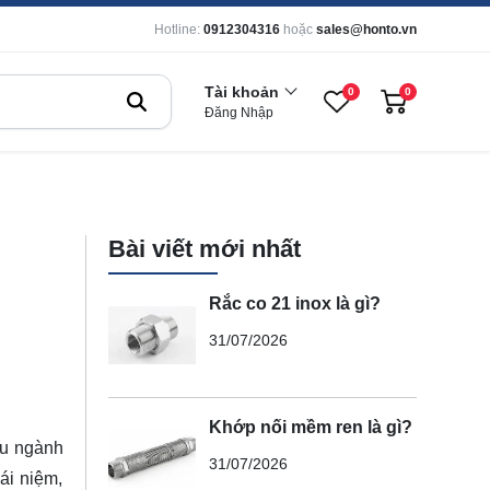
Hotline:
0912304316
hoặc
sales@honto.vn
Tài khoản
0
0
Đăng Nhập
Bài viết mới nhất
Rắc co 21 inox là gì?
31/07/2026
Khớp nối mềm ren là gì?
ều ngành
31/07/2026
ái niệm,