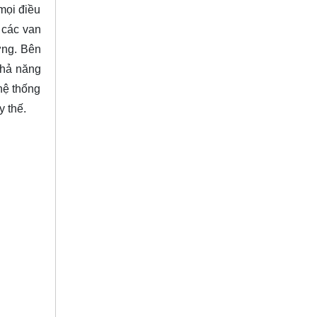
mọi điều
, các van
ợng. Bên
khả năng
 hệ thống
y thế.