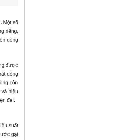
. Một số
g riêng,
iển dòng
.
úng được
oát dòng
đồng còn
 và hiệu
ện đại.
iệu suất
nước gạt