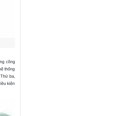
ụng công
hệ thống
 Thứ ba,
điều kiện