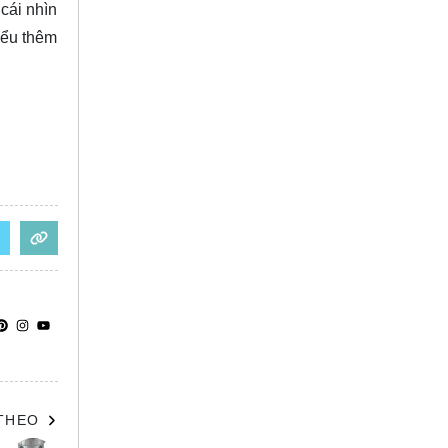
cái nhìn
iểu thêm
 THEO