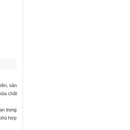
iên, sản
hóa chất
an trọng
 phù hợp