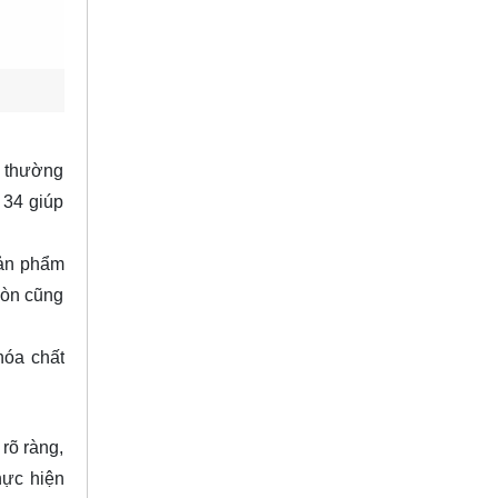
y thường
 34 giúp
Sản phẩm
mòn cũng
hóa chất
rõ ràng,
hực hiện