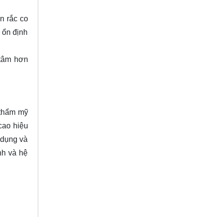
n rắc co
 ổn định
 tâm hơn
 thẩm mỹ
cao hiệu
 dụng và
nh và hệ