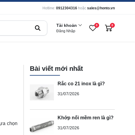
Hotline:
0912304316
hoặc
sales@honto.vn
Tài khoản
0
0
Đăng Nhập
Bài viết mới nhất
Rắc co 21 inox là gì?
31/07/2026
Khớp nối mềm ren là gì?
lựa chọn
31/07/2026