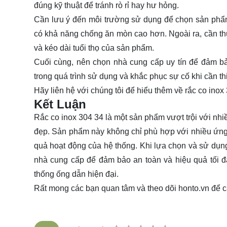
đúng kỹ thuật để tránh rò rỉ hay hư hỏng.
Cần lưu ý đến môi trường sử dụng để chọn sản phẩm
có khả năng chống ăn mòn cao hơn. Ngoài ra, cần th
và kéo dài tuổi thọ của sản phẩm.
Cuối cùng, nên chọn nhà cung cấp uy tín để đảm bả
trong quá trình sử dụng và khắc phục sự cố khi cần thi
Hãy
liên hệ
với chúng tôi để hiểu thêm về rắc co inox 
Kết Luận
Rắc co inox 304 34 là một sản phẩm vượt trội với nhi
đẹp. Sản phẩm này không chỉ phù hợp với nhiều ứng d
quả hoạt động của hệ thống. Khi lựa chọn và sử dụng
nhà cung cấp để đảm bảo an toàn và hiệu quả tối đa
thống ống dẫn hiện đại.
Rất mong các bạn quan tâm và theo dõi
honto.vn
để c