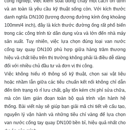
công nghiệp, việc kiểm soát dòng chảy một cách ổn định
và an toàn là yêu cầu kỹ thuật sống còn. Với kích thước
danh nghĩa DN100 (tương đương đường kính ống khoảng
100mm/4 inch), đây là kích thước đường ống rất phổ biến
trong các công trình từ dân dụng vừa và lớn đến nhà máy
sản xuất. Tuy nhiên, việc lựa chọn đúng loại van nước
cổng tay quay DN100 phù hợp giữa hàng trăm thương
hiệu và chất liệu trên thị trường không phải là điều dễ dàng
đối với nhiều chủ đầu tư và đơn vị thi công.
Việc không hiểu rõ thông số kỹ thuật, chọn sai vật liệu
hoặc nhầm lẫn giữa các tiêu chuẩn kết nối không chỉ dẫn
đến tình trạng rò rỉ lưu chất, gây tốn kém chi phí sửa chữa,
mà còn làm gián đoạn toàn bộ quá trình vận hành hệ
thống. Bài viết này sẽ giúp bạn giải mã chi tiết về cấu tạo,
nguyên lý vận hành và những tiêu chí vàng để lựa chọn
van nước cổng tay quay DN100 bền bỉ, hiệu quả nhất cho