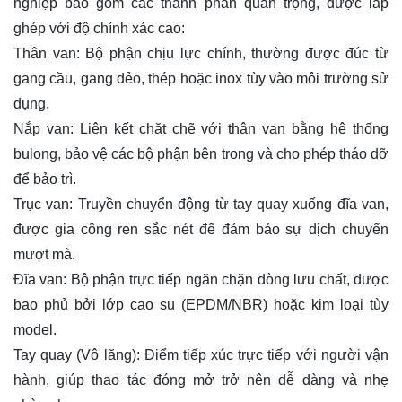
nghiệp bao gồm các thành phần quan trọng, được lắp
ghép với độ chính xác cao:
Thân van: Bộ phận chịu lực chính, thường được đúc từ
gang cầu, gang dẻo, thép hoặc inox tùy vào môi trường sử
dụng.
Nắp van: Liên kết chặt chẽ với thân van bằng hệ thống
bulong, bảo vệ các bộ phận bên trong và cho phép tháo dỡ
để bảo trì.
Trục van: Truyền chuyển động từ tay quay xuống đĩa van,
được gia công ren sắc nét để đảm bảo sự dịch chuyển
mượt mà.
Đĩa van: Bộ phận trực tiếp ngăn chặn dòng lưu chất, được
bao phủ bởi lớp cao su (EPDM/NBR) hoặc kim loại tùy
model.
Tay quay (Vô lăng): Điểm tiếp xúc trực tiếp với người vận
hành, giúp thao tác đóng mở trở nên dễ dàng và nhẹ