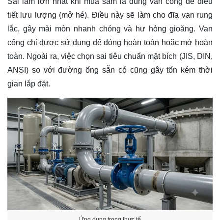
Sai lầm lớn nhất khi mua sắm là dùng van cổng để điều
tiết lưu lượng (mở hé). Điều này sẽ làm cho đĩa van rung
lắc, gây mài mòn nhanh chóng và hư hỏng gioăng. Van
cổng chỉ được sử dụng để đóng hoàn toàn hoặc mở hoàn
toàn. Ngoài ra, việc chọn sai tiêu chuẩn mặt bích (JIS, DIN,
ANSI) so với đường ống sẵn có cũng gây tốn kém thời
gian lắp đặt.
Ứng dụng trong thực tế