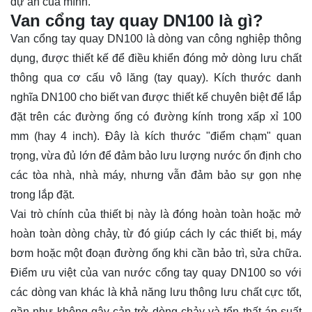
dự án của mình.
Van cổng tay quay DN100 là gì?
Van cổng
tay quay DN100 là dòng van công nghiệp thông
dụng, được thiết kế để điều khiển đóng mở dòng lưu chất
thông qua cơ cấu vô lăng (tay quay). Kích thước danh
nghĩa DN100 cho biết van được thiết kế chuyên biệt để lắp
đặt trên các đường ống có đường kính trong xấp xỉ 100
mm (hay 4 inch). Đây là kích thước "điểm chạm" quan
trọng, vừa đủ lớn để đảm bảo lưu lượng nước ổn định cho
các tòa nhà, nhà máy, nhưng vẫn đảm bảo sự gọn nhẹ
trong lắp đặt.
Vai trò chính của thiết bị này là đóng hoàn toàn hoặc mở
hoàn toàn dòng chảy, từ đó giúp cách ly các thiết bị, máy
bơm hoặc một đoạn đường ống khi cần bảo trì, sửa chữa.
Điểm ưu việt của van nước cổng tay quay DN100 so với
các dòng van khác là khả năng lưu thông lưu chất cực tốt,
gần như không gây cản trở dòng chảy và tổn thất áp suất