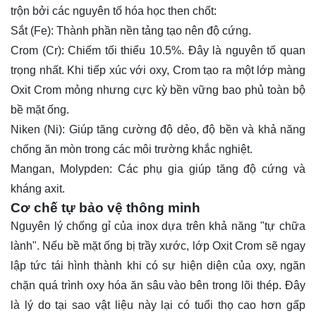
trộn bởi các nguyên tố hóa học then chốt:
Sắt (Fe): Thành phần nền tảng tạo nên độ cứng.
Crom (Cr): Chiếm tối thiểu 10.5%. Đây là nguyên tố quan
trọng nhất. Khi tiếp xúc với oxy, Crom tạo ra một lớp màng
Oxit Crom mỏng nhưng cực kỳ bền vững bao phủ toàn bộ
bề mặt ống.
Niken (Ni): Giúp tăng cường độ dẻo, độ bền và khả năng
chống ăn mòn trong các môi trường khắc nghiệt.
Mangan, Molypden: Các phụ gia giúp tăng độ cứng và
kháng axit.
Cơ chế tự bảo vệ thông minh
Nguyên lý chống gỉ của inox dựa trên khả năng "tự chữa
lành". Nếu bề mặt ống bị trầy xước, lớp Oxit Crom sẽ ngay
lập tức tái hình thành khi có sự hiện diện của oxy, ngăn
chặn quá trình oxy hóa ăn sâu vào bên trong lõi thép. Đây
là lý do tại sao vật liệu này lại có tuổi thọ cao hơn gấp