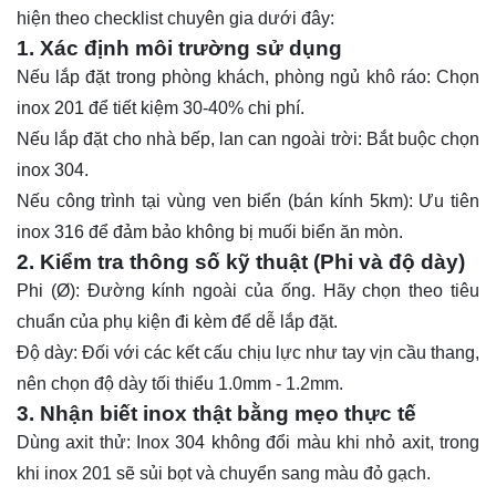
hiện theo checklist chuyên gia dưới đây:
1. Xác định môi trường sử dụng
Nếu lắp đặt trong phòng khách, phòng ngủ khô ráo: Chọn
inox 201 để tiết kiệm 30-40% chi phí.
Nếu lắp đặt cho nhà bếp, lan can ngoài trời: Bắt buộc chọn
inox 304.
Nếu công trình tại vùng ven biển (bán kính 5km): Ưu tiên
inox 316 để đảm bảo không bị muối biển ăn mòn.
2. Kiểm tra thông số kỹ thuật (Phi và độ dày)
Phi (Ø): Đường kính ngoài của ống. Hãy chọn theo tiêu
chuẩn của phụ kiện đi kèm để dễ lắp đặt.
Độ dày: Đối với các kết cấu chịu lực như tay vịn cầu thang,
nên chọn độ dày tối thiểu 1.0mm - 1.2mm.
3. Nhận biết inox thật bằng mẹo thực tế
Dùng axit thử: Inox 304 không đổi màu khi nhỏ axit, trong
khi inox 201 sẽ sủi bọt và chuyển sang màu đỏ gạch.