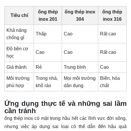
ống thép
ống thép inox
ống thép
Tiêu chí
inox 201
304
inox 316
Khả năng
Thấp
Cao
Rất cao
chống gỉ
Độ bền cơ
Cao
Cao
Rất cao
học
Giá thành
Rẻ
Trung bình
Cao
Môi trường
Trong nhà,
Mọi môi trường
Biển, hóa
phù hợp
khô ráo
dân dụng
chất
Ứng dụng thực tế và những sai lầm
cần tránh
ống thép inox có mặt trong hầu hết các lĩnh vực đời sống,
nhưng việc áp dụng sai loại có thể dẫn đến hậu quả