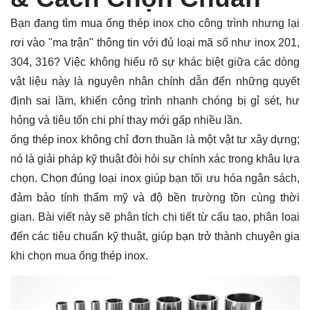
Bạn đang tìm mua
ống
thép inox cho công trình nhưng lại
rơi vào "ma trận" thông tin với đủ loại mã số như inox 201,
304, 316? Việc không hiểu rõ sự khác biệt giữa các dòng
vật liệu này là nguyên nhân chính dẫn đến những quyết
định sai lầm, khiến công trình nhanh chóng bị gỉ sét, hư
hỏng và tiêu tốn chi phí thay mới gấp nhiều lần.
ống thép inox không chỉ đơn thuần là một vật tư xây dựng;
nó là giải pháp kỹ thuật đòi hỏi sự chính xác trong khâu lựa
chọn. Chọn đúng loại inox giúp bạn tối ưu hóa ngân sách,
đảm bảo tính thẩm mỹ và độ bền trường tồn cùng thời
gian. Bài viết này sẽ phân tích chi tiết từ cấu tạo, phân loại
đến các tiêu chuẩn kỹ thuật, giúp bạn trở thành chuyên gia
khi chọn mua ống thép inox.