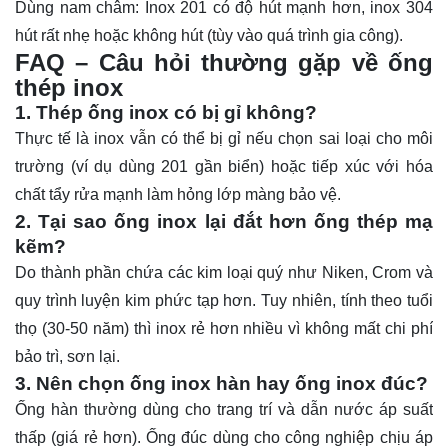
Dùng nam châm: Inox 201 có độ hút mạnh hơn, inox 304
hút rất nhẹ hoặc không hút (tùy vào quá trình gia công).
FAQ – Câu hỏi thường gặp về ống
thép inox
1. Thép ống inox có bị gỉ không?
Thực tế là inox vẫn có thể bị gỉ nếu chọn sai loại cho môi
trường (ví dụ dùng 201 gần biển) hoặc tiếp xúc với hóa
chất tẩy rửa mạnh làm hỏng lớp màng bảo vệ.
2. Tại sao ống inox lại đắt hơn ống thép mạ
kẽm?
Do thành phần chứa các kim loại quý như Niken, Crom và
quy trình luyện kim phức tạp hơn. Tuy nhiên, tính theo tuổi
thọ (30-50 năm) thì inox rẻ hơn nhiều vì không mất chi phí
bảo trì, sơn lại.
3. Nên chọn ống inox hàn hay ống inox đúc?
Ống hàn thường dùng cho trang trí và dẫn nước áp suất
thấp (giá rẻ hơn). Ống đúc dùng cho công nghiệp chịu áp