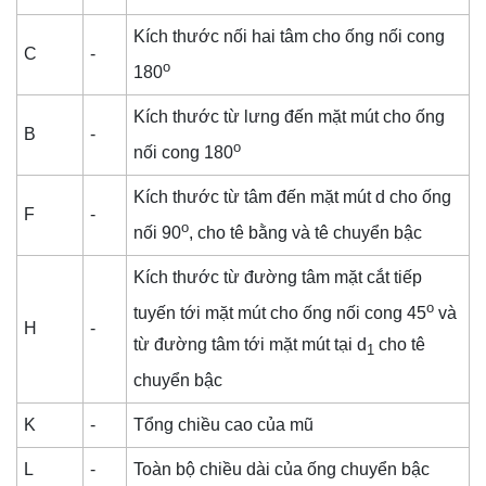
Kích thước nối hai tâm cho ống nối cong
C
-
o
180
Kích thước từ lưng đến mặt mút cho ống
B
-
o
nối cong 180
Kích thước từ tâm đến mặt mút d cho ống
F
-
o
nối 90
, cho tê bằng và tê chuyển bậc
Kích thước từ đường tâm mặt cắt tiếp
o
tuyến tới mặt mút cho ống nối cong 45
và
H
-
từ đường tâm tới mặt mút tại d
cho tê
1
chuyển bậc
K
-
Tổng chiều cao của mũ
L
-
Toàn bộ chiều dài của ống chuyển bậc