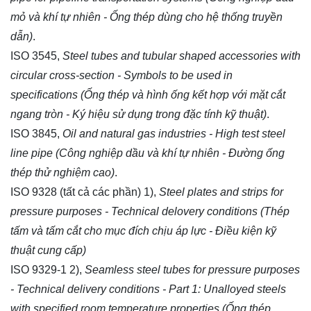
mỏ và khí tự nhiên - Ống thép dùng cho hệ thống truyền
dẫn)
.
ISO 3545,
Steel tubes and tubular shaped accessories with
circular cross-section - Symbols to be used in
specifications (Ống thép và hình ống kết hợp với mặt cắt
ngang tròn - Ký hiệu sử dụng trong đặc tính kỹ thuật)
.
ISO 3845,
Oil and natural gas industries - High test steel
line pipe (Công nghiệp dầu và khí tự nhiên - Đường ống
thép thử nghiệm cao)
.
ISO 9328 (tất cả các phần)
1)
,
Steel plates and strips for
pressure purposes - Technical delovery conditions (Thép
tấm và tấm cắt cho mục đích chịu áp lực - Điều kiện kỹ
thuật cung cấp)
ISO 9329-1
2)
,
Seamless steel tubes for pressure purposes
- Technical delivery conditions - Part 1: Unalloyed steels
with specified room temperature properties (Ống thép