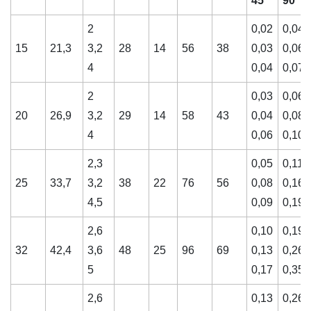
45
90
2
0,02
0,04
15
21,3
3,2
28
14
56
38
0,03
0,06
4
0,04
0,07
2
0,03
0,06
20
26,9
3,2
29
14
58
43
0,04
0,08
4
0,06
0,10
2,3
0,05
0,11
25
33,7
3,2
38
22
76
56
0,08
0,16
4,5
0,09
0,19
2,6
0,10
0,19
32
42,4
3,6
48
25
96
69
0,13
0,26
5
0,17
0,35
2,6
0,13
0,26