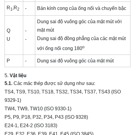
R
,R
-
Bán kính cong của ống nối và chuyển bậc
1
2
Dung sai độ vuông góc của mặt mút với
mặt mút
Q
-
Dung sai độ đồng phẳng của các mặt mút
U
-
o
với ống nối cong 180
P
-
Dung sai độ vuông góc của mặt mút
Vật liệu
5.1.
Các mác thép được sử dụng như sau:
TS4, TS9, TS10, TS18, TS32, TS34, TS37, TS43 (ISO
9329-1)
TW4, TW9, TW10 (ISO 9330-1)
P5, P9, P18, P32, P34, P43 (ISO 9328)
E24-1, E24-2 (ISO 3183)
E29, E32, E36, E39, E41, E45 (ISO 3845)