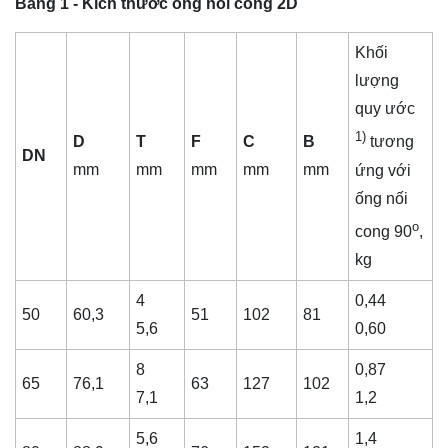
Bảng 1 - Kích thước ống nối cong 2D
Khối
lượng
quy ước
1)
D
T
F
C
B
tương
DN
mm
mm
mm
mm
mm
ứng với
ống nối
o
cong 90
,
kg
4
0,44
50
60,3
51
102
81
5,6
0,60
8
0,87
65
76,1
63
127
102
7,1
1,2
5,6
1,4