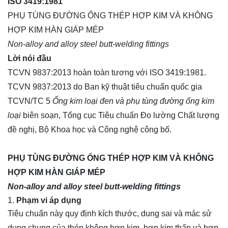
ISO 3419:1981
PHỤ TÙNG ĐƯỜNG ỐNG THÉP HỢP KIM VÀ KHÔNG
HỢP KIM HÀN GIÁP MÉP
Non-alloy and alloy steel butt-welding fittings
Lời nói đầu
TCVN 9837:2013 hoàn toàn tương với ISO 3419:1981.
TCVN 9837:2013 do Ban kỹ thuật tiêu chuẩn quốc gia
TCVN/TC 5
Ống
kim loại đen và phụ tùng đường ống kim
loại
biên soạn, Tổng cục Tiêu chuẩn Đo lường Chất lượng
đề nghị, Bộ Khoa học và Công nghệ công bố.
PHỤ TÙNG ĐƯỜNG ỐNG THÉP HỢP KIM VÀ KHÔNG
HỢP KIM HÀN GIÁP MÉP
Non-alloy and alloy steel butt-welding fittings
Phạm vi áp dụng
Tiêu chuẩn này quy định kích thước, dung sai và mác sử
dụng chung của thép không hợp kim, hợp kim thấp và hợp