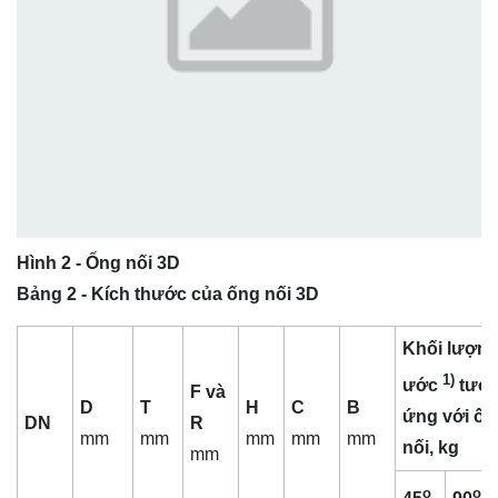
Hình 2 - Ống nối 3D
Bảng 2 - Kích thước của ống nối 3D
Khối lượn
1)
ước
tươ
F và
D
T
H
C
B
ứng với ốn
DN
R
mm
mm
mm
mm
mm
nối, kg
mm
o
o