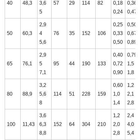
40
48,3
3,6
57
29
114
82
0,18
0,36
5
0,24
0,47
2,9
0,25
0,50
50
60,3
4
76
35
152
106
0,33
0,67
5,6
0,50
0,89
2,9
0,40
0,79
65
76,1
5
95
44
190
133
0,72
1,5
7,1
0,90
1,8
3,2
0,60
1,2
80
88,9
5,6
114
51
228
159
1,0
2,1
8
1,4
2,8
3,6
1,2
2,4
100
11,43
6,3
152
64
304
210
2,0
4,0
8,8
2,8
5,4