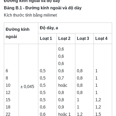
Đường kính ngoài và độ dày
Bảng B.1 - Đường kính ngoài và độ dày
Kích thước tính bằng milimet
Độ dày, a
Đường kính
ngoài
Loạt 1
Loạt 2
Loạt 3
Loạt 4
0,6
0,6
0,6
6
0,5
0,6
0,8
1
8
0,5
0,7
0,8
1
10
0,5
hoặc
0,8
1
± 0,045
12
0,5
0,8
0,8
1
15
0,5
0,8
1
1,2
18
0,6
0,9
1
1,2
22
0,6
hoặc 1
1,2
1,5