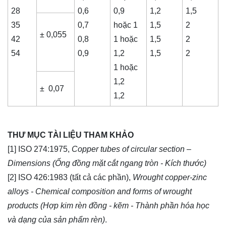
28
0,6
0,9
1,2
1,5
35
0,7
hoặc 1
1,5
2
± 0,055
42
0,8
1 hoặc
1,5
2
54
0,9
1,2
1,5
2
1 hoặc
1,2
± 0,07
1,2
THƯ MỤC TÀI LIỆU THAM KHẢO
[1] ISO 274:1975,
Copper tubes of circular section –
Dimensions (
Ống
đồng mặt cắt ngang tròn - Kích thước)
[2] ISO 426:1983 (tất cả các phần),
Wrought copper-zinc
alloys - Chemical composition and forms of wrought
products (Hợp kim rèn đồng - kẽm - Thành phần hóa học
và dạng của sản phẩm rèn)
.