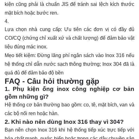
kiện cũng phải là chuẩn JIS để tránh sai lệch kích thước
mặt bích hoặc bước ren.
Lựa chọn nhà cung cấp: Ưu tiên các đơn vị có đầy đủ
CO/CQ (chứng chỉ xuất xứ và chất lượng) để đảm bảo vật
liệu đúng mác inox.
Mẹo tiết kiệm: Đừng lãng phí ngân sách vào Inox 316 nếu
hệ thống chỉ dẫn nước sạch thông thường; Inox 304 đã là
quá đủ để đảm bảo độ bền
FAQ - Câu hỏi thường gặp
1. Phụ kiện ống inox công nghiệp cơ bản
gồm những gì?
Hệ thống cơ bản thường bao gồm: co, tê, mặt bích, van và
các bộ nối ren hoặc hàn.
2. Khi nào nên dùng Inox 316 thay vì 304?
Bạn nên chọn Inox 316 khi hệ thống tiếp xúc trực tiếp với
hóa chất mạnh, nước biển hoặc trong các dây chuyền sản