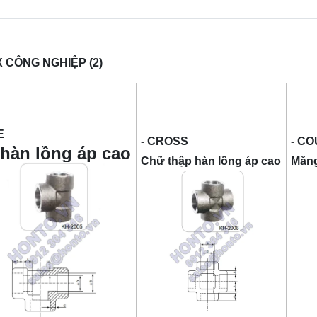
 CÔNG NGHIỆP (2)
E
- CROSS
- C
 hàn lồng áp cao
Chữ thập hàn lồng áp cao
Măng