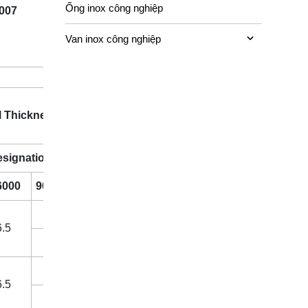
Ống inox công nghiệp
007
Van inox công nghiệp
l Thickness K
esignation
6000
9000
6.5
6.5