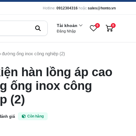
Hotline:
0912304316
hoặc
sales@honto.vn
Tài khoản
0
0
Đăng Nhập
o đường ống inox công nghiệp (2)
iện hàn lồng áp cao
g ống inox công
p (2)
đánh giá
Còn hàng