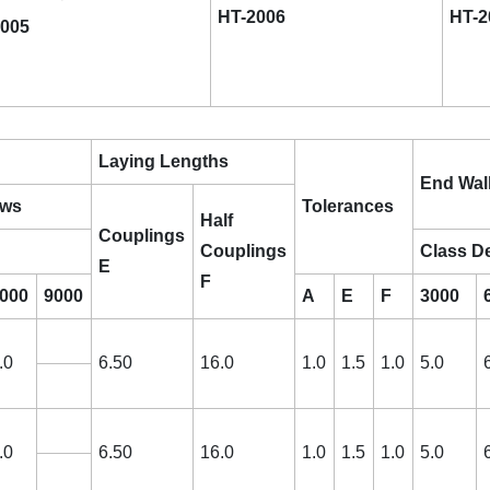
HT-2006
HT-2
2005
Laying Lengths
End Wal
ows
Tolerances
Half
Couplings
Couplings
Class D
E
F
000
9000
A
E
F
3000
.0
6.50
16.0
1.0
1.5
1.0
5.0
.0
6.50
16.0
1.0
1.5
1.0
5.0