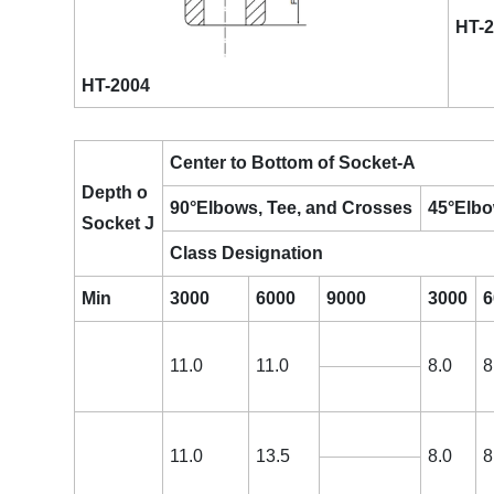
HT-
HT-2004
Center to Bottom of Socket-A
Depth o
90°Elbows, Tee, and Crosses
45°Elb
Socket J
Class Designation
Min
3000
6000
9000
3000
6
11.0
11.0
8.0
8
11.0
13.5
8.0
8