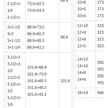
88.9
10×6
273.1
2-1/2×1-
73.0×42.2
10×5
273.1
1/4
73.0×33.4
10×4
273.1
2-1/2×1
12×10
323.9
3×2-1/2
88.9×73.0
12×8
323.9
3×2
88.9×60.3
88.9
12×6
323.9
3×1-1/2
88.9×48.3
12×5
323.9
3×1-1/4
88.9×42.2
3-1/2×3
14×12
355.6
3-1/2×2-
14×10
101.6×88.9
355.6
1/2
14×8
101.6×73.0
355.6
3-1/2×2
14×6
101.6×60.3
101.6
355.6
3-1/2×1-
101.6×48.3
1/2
16×14
406.4
101.6×42.2
3-1/2×1-
1/4