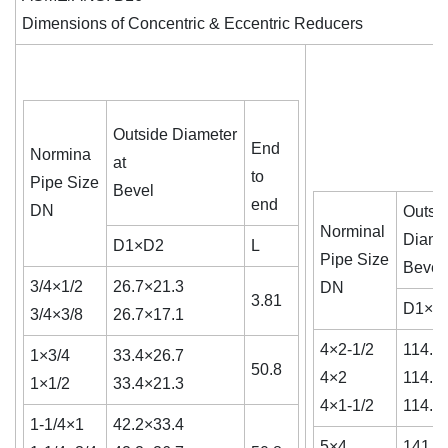
Dimensions of Concentric & Eccentric Reducers
Outside Diameter
End
Normina
at
to
Pipe Size
Bevel
end
DN
Outsi
Norminal
Diamet
D1×D2
L
Pipe Size
Bevel
3/4×1/2
26.7×21.3
DN
3.81
D1×D
3/4×3/8
26.7×17.1
4×2-1/2
114.3
1×3/4
33.4×26.7
50.8
4×2
114.3
1×1/2
33.4×21.3
4×1-1/2
114.3
1-1/4×1
42.2×33.4
5×4
141.3