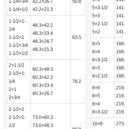
1-1/4×3/4
42.2×26.7
50.8
5×3-1/2
141.3
1-1/4×1/2
42.2×21.3
5×3
141.3
1-1/2×1-
5×2-1/2
141.3
48.3×42.2
1/4
5×2
141.3
48.3×33.4
1-1/2×1
63.5
48.3×26.7
6×5
168.3
1-1/2×3/4
48.3×21.3
6×4
168.3
1-1/2×1/2
6×3-1/2
168.3
2×1-1/2
6×3
168.3
60.3×48.3
2-1/2×1-
6×2-1/2
168.3
60.3×42.2
1/4
76.2
60.3×33.4
8×6
219.1
2×1
60.3×26.7
8×5
219.1
2×3/4
8×4
219.1
2-1/2×2
8×3-1/2
219.1
2-1/2×1-
73.0×60.3
10×8
273.1
1/2
73.0×48.3